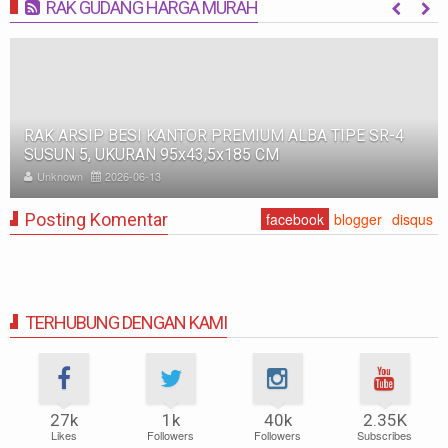
RAK GUDANG HARGA MURAH
MORE
RAK BESI SUSUN GUDANG PABRIK MEDIUM DUTY ZA-
500, WARNA FULL BIRU, UKURAN 150x100x200 CM
Unknown
2025-11-12
Posting Komentar
facebook
blogger
disqus
TERHUBUNG DENGAN KAMI
27k
1k
40k
2.35K
Likes
Followers
Followers
Subscribes