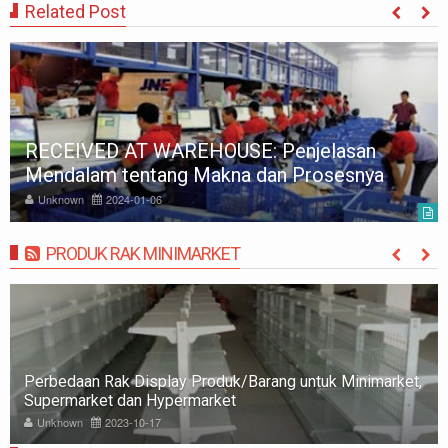
Related Post
AT WAREHOUSE: Penjelasan
Automated St
entang Makna dan Prosesnya
(ASRS) adala
4-01-06
Unknown
2023-1
PRODUK RAK MINIMARKET
MORE
Rak Minimarket: Pengertian, Jenis, Fungsi, dan Tips
Memilih
Unknown
2023-10-09