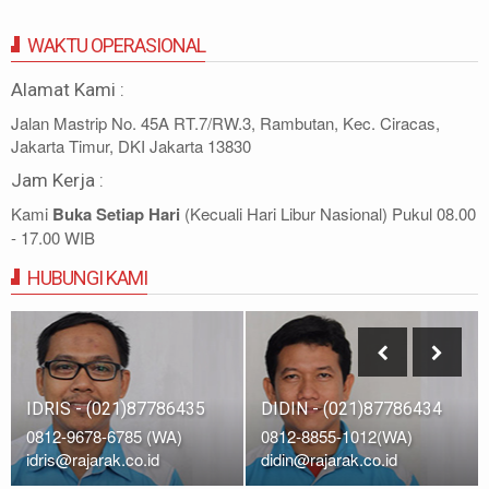
WAKTU OPERASIONAL
Alamat Kami :
Jalan Mastrip No. 45A RT.7/RW.3, Rambutan, Kec. Ciracas,
Jakarta Timur, DKI Jakarta 13830
Jam Kerja :
Kami
Buka Setiap Hari
(Kecuali Hari Libur Nasional) Pukul 08.00
- 17.00 WIB
HUBUNGI KAMI
IDRIS - (021)87786435
DIDIN - (021)87786434
0812-9678-6785 (WA)
0812-8855-1012(WA)
idris@rajarak.co.id
didin@rajarak.co.id