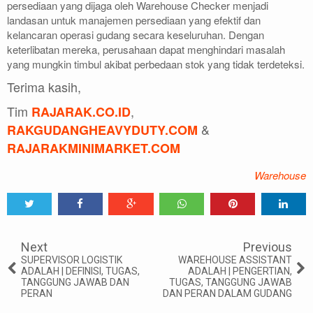
persediaan yang dijaga oleh Warehouse Checker menjadi
landasan untuk manajemen persediaan yang efektif dan
kelancaran operasi gudang secara keseluruhan. Dengan
keterlibatan mereka, perusahaan dapat menghindari masalah
yang mungkin timbul akibat perbedaan stok yang tidak terdeteksi.
Terima kasih,
Tim
,
RAJARAK.CO.ID
&
RAKGUDANGHEAVYDUTY.COM
RAJARAKMINIMARKET.COM
Warehouse
Tweet
Share
Share
Share
Share
Share
0
Next
Previous
SUPERVISOR LOGISTIK
WAREHOUSE ASSISTANT
ADALAH | DEFINISI, TUGAS,
ADALAH | PENGERTIAN,
TANGGUNG JAWAB DAN
TUGAS, TANGGUNG JAWAB
PERAN
DAN PERAN DALAM GUDANG