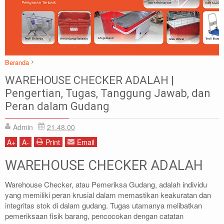
Beranda
Warehouse
WAREHOUSE CHECKER ADALAH |
WAREHOUSE CHECKER ADALAH | Pengertian, Tugas, Tanggung
Pengertian, Tugas, Tanggung Jawab, dan
Jawab, dan Peran dalam Gudang
Peran dalam Gudang
Admin
21.48.00
A
+
A
-
Print
Email
WAREHOUSE CHECKER ADALAH
Warehouse Checker, atau Pemeriksa Gudang, adalah individu
yang memiliki peran krusial dalam memastikan keakuratan dan
integritas stok di dalam gudang. Tugas utamanya melibatkan
pemeriksaan fisik barang, pencocokan dengan catatan