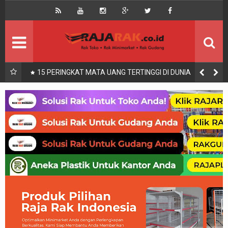
Home
Beranda
Kontak
About Us
Rak Gudang
Rak besi/Rak pallet
UKURAN KASUR 90x200, 100x200, 120x200, 140x200,
160x200, 180x200 | FUNGSI, MANFAAT DAN KEGUNAAN
Rak Minimarket
Supermarket
Produk Lain
Peralatan Toko Dll
Artikel
Retail & Logistik