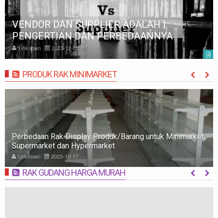
VENDOR DAN SUPPLIER ADALAH |
PENGERTIAN DAN PERBEDAANNYA
Unknown
2023-12-05
PRODUK RAK MINIMARKET
MORE
Perbedaan Rak Display Produk/Barang untuk Minimarket,
Supermarket dan Hypermarket
Unknown
2023-10-17
RAK GUDANG HARGA MURAH
MORE