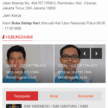
Jalan Mastrip No. 45A RT.7/RW.3, Rambutan, Kec. Ciracas,
Jakarta Timur, DKI Jakarta 13830
Jam Kerja :
Kami
Buka Setiap Hari
(Kecuali Hari Libur Nasional) Pukul 08.00
- 17.00 WIB
HUBUNGI KAMI
IDRIS - (021)87786435
DIDIN - (021)87786434
0812-9678-6785 (WA)
0812-8855-1012(WA)
idris@rajarak.co.id
didin@rajarak.co.id
Terpopuler
Arsip
Komentar
RAK WIREMESH / RAK GANTUNG / RAM