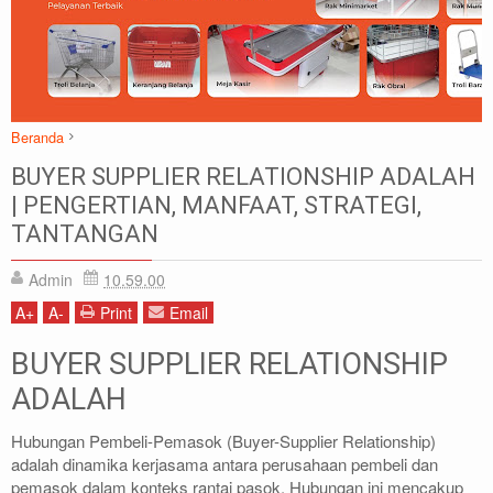
Beranda
Supplier Adalah
BUYER SUPPLIER RELATIONSHIP ADALAH
BUYER SUPPLIER RELATIONSHIP ADALAH | PENGERTIAN,
| PENGERTIAN, MANFAAT, STRATEGI,
MANFAAT, STRATEGI, TANTANGAN
TANTANGAN
Admin
10.59.00
A
+
A
-
Print
Email
BUYER SUPPLIER RELATIONSHIP
ADALAH
Hubungan Pembeli-Pemasok (Buyer-Supplier Relationship)
adalah dinamika kerjasama antara perusahaan pembeli dan
pemasok dalam konteks rantai pasok. Hubungan ini mencakup