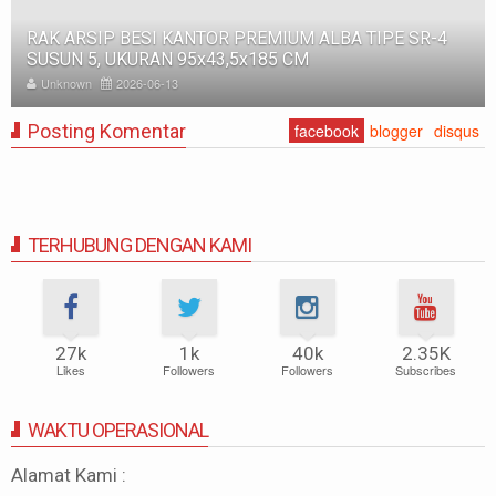
RAK ARSIP BESI KANTOR PREMIUM ALBA TIPE SR-4
SUSUN 5, UKURAN 95x43,5x185 CM
Unknown
2026-06-13
Posting Komentar
facebook
blogger
disqus
TERHUBUNG DENGAN KAMI
27k
1k
40k
2.35K
Likes
Followers
Followers
Subscribes
WAKTU OPERASIONAL
Alamat Kami :