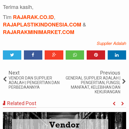
Terima kasih,
Tim
,
RAJARAK.CO.ID
&
RAJAPLASTIKINDONESIA.COM
RAJARAKMINIMARKET.COM
Supplier Adalah
Tweet
Share
Share
Share
Share
Share
0
Next
Previous
VENDOR DAN SUPPLIER
GENERAL SUPPLIER ADALAH |
ADALAH | PENGERTIAN DAN
PENGERTIAN, FUNGSI,
PERBEDAANNYA
MANFAAT, KELEBIHAN DAN
KEKURANGAN
Related Post