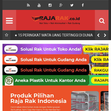
Home
Beranda
Kontak
About Us
Rak Gudang
Rak besi/Rak pallet
nang
15 PERINGKAT MATA UANG TERTINGGI DI DUNIA
Rak Minimarket
Supermarket
Produk Lain
Peralatan Toko Dll
Artikel
Retail & Logistik