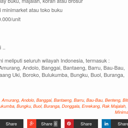
lay buku, majalah, koran atau brosur
i minimarket atau toko buku
.000/unit
 ..
 meliputi seluruh wilayah Indonesia, termasuk :
Amurang, Andolo, Banggai, Bantaeng, Barru, Bau-Bau,
laang Uki, Boroko, Bulukumba, Bungku, Buol, Buranga,
,
Amurang
,
Andolo
,
Banggai
,
Bantaeng
,
Barru
,
Bau-Bau
,
Benteng
,
Bi
lukumba
,
Bungku
,
Buol
,
Buranga
,
Donggala
,
Enrekang
,
Rak Majalah
,
Minima
Share
Share
Share
Shar
0