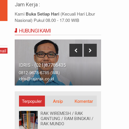
Jam Kerja :
Kami
Buka Setiap Hari
(Kecuali Hari Libur
Nasional) Pukul 08.00 - 17.00 WIB
HUBUNGI KAMI
ail
IDRIS - (021)87786435
DIDIN - (0
0812-9678-6785 (WA)
0812-8855-
idris@rajarak.co.id
didin@rajara
Terpopuler
Arsip
Komentar
RAK WIREMESH / RAK
GANTUNG / RAM BINGKAI /
RAK MUNDO