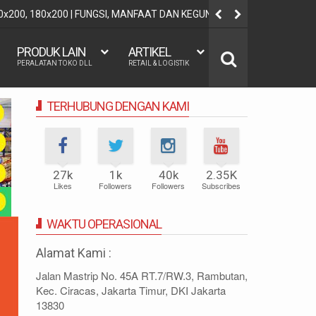
60x200, 180x200 | FUNGSI, MANFAAT DAN KEGUNAAN
REGRESI LO
PRODUK LAIN
ARTIKEL
PERALATAN TOKO DLL
RETAIL & LOGISTIK
TERHUBUNG DENGAN KAMI
27k
1k
40k
2.35K
Likes
Followers
Followers
Subscribes
WAKTU OPERASIONAL
Alamat Kami :
Jalan Mastrip No. 45A RT.7/RW.3, Rambutan,
Kec. Ciracas, Jakarta Timur, DKI Jakarta
13830