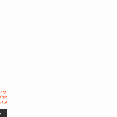
tung
,
Rak
rket
e