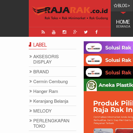
BLOG >
TINGGI DI DUNIA
HOME
BERANDA
LABEL
AKSESORIS
DISPLAY
BRAND
Cermin Cembung
Hanger Ram
Keranjang Belanja
MELODY
PERLENGKAPAN
TOKO