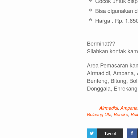
Cocok untuk disp
Bisa digunakan d
Harga : Rp. 1.650
Berminat??
Silahkan kontak kami
Area Pemasaran kami
Airmadidi, Ampana, 
Benteng, Bitung, Bo
Donggala, Enrekang
Airmadidi
,
Ampana
Bolaang Uki
,
Boroko
,
Bu
Tweet