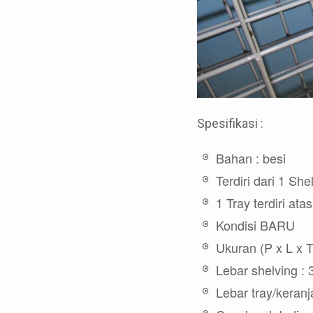
Spesifikasi :
Bahan : besi
Terdiri dari 1 She
1 Tray terdiri ata
Kondisi BARU
Ukuran (P x L x T
Lebar shelving :
Lebar tray/keran