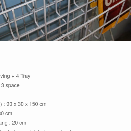
lving + 4 Tray
s 3 space
) : 90 x 30 x 150 cm
 30 cm
jang : 20 cm