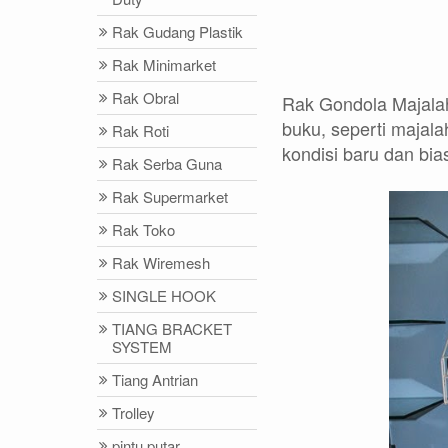
Rak Gudang Plastik
Rak Minimarket
Rak Obral
Rak Gondola Majalah
buku, seperti majal
Rak Roti
kondisi baru dan bia
Rak Serba Guna
Rak Supermarket
Rak Toko
Rak Wiremesh
SINGLE HOOK
TIANG BRACKET
SYSTEM
Tiang Antrian
Trolley
pintu putar