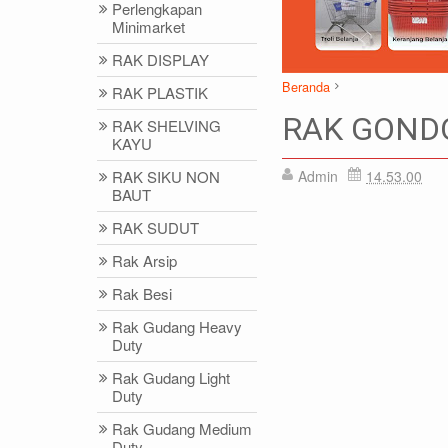
Perlengkapan
Minimarket
RAK DISPLAY
Beranda
RAK PLASTIK
Airmadidi
Ampana
Amur
RAK GOND
RAK SHELVING
Bolaang Uki
Boroko
Bulu
KAYU
Rak Minimarket
RAK GON
RAK SIKU NON
Admin
14.53.00
BAUT
DIDIN - (021)87786434
IDRIS - (02
RAK SUDUT
0812-8855-1012(WA)
0812-9678-67
Rak Arsip
didin@rajarak.co.id
idris@rajarak.
Rak Besi
Rak Gudang Heavy
Duty
Rak Gudang Light
Duty
Rak Gudang Medium
Duty