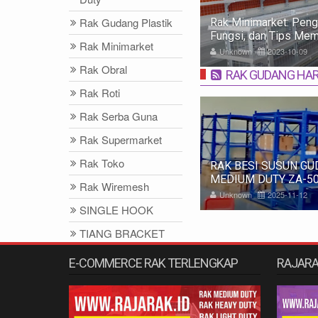
Rak Gudang Plastik
bedaan Rak Display Produk/Barang
Rak Minimarket: Penge
uk Minimarket, Supermarket dan
Fungsi, dan Tips Mem
Rak Minimarket
ermarket
nknown
2023-10-17
Unknown
2023-10-09
Rak Obral
RAK GUDANG HA
Rak Roti
Rak Serba Guna
Rak Supermarket
Rak Toko
K ARSIP BESI KANTOR PREMIUM
RAK BESI SUSUN GU
BA TIPE SR-4 SUSUN 5, UKURAN
MEDIUM DUTY ZA-50
Rak Wiremesh
x43,5x185 CM
BIRU, UKURAN 150x
nknown
2026-06-13
Unknown
2025-11-12
SINGLE HOOK
TIANG BRACKET
SYSTEM
E-COMMERCE RAK TERLENGKAP
RAJAR
Tiang Antrian
Trolley
pintu putar