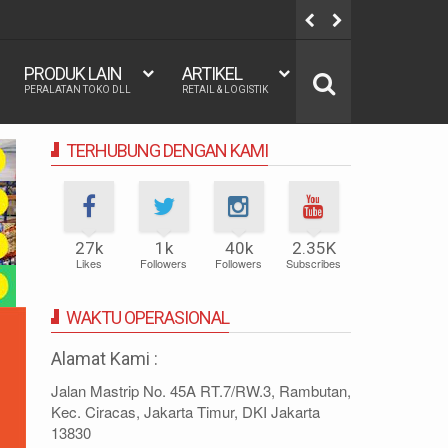
UKURAN KAS
PRODUK LAIN
ARTIKEL
PERALATAN TOKO DLL
RETAIL & LOGISTIK
TERHUBUNG DENGAN KAMI
27k
1k
40k
2.35K
Likes
Followers
Followers
Subscribes
WAKTU OPERASIONAL
Alamat Kami :
Jalan Mastrip No. 45A RT.7/RW.3, Rambutan,
Kec. Ciracas, Jakarta Timur, DKI Jakarta
13830