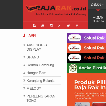
BLOG >
Ibu Semakin Senang Karena
HOME
BERANDA
LABEL
AKSESORIS
DISPLAY
BRAND
Cermin Cembung
Hanger Ram
Keranjang Belanja
MELODY
PERLENGKAPAN
TOKO