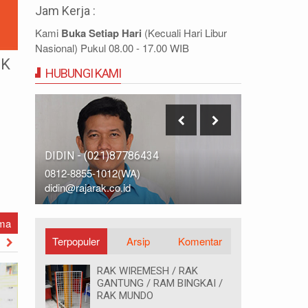
Jam Kerja :
Kami
Buka Setiap Hari
(Kecuali Hari Libur
Nasional) Pukul 08.00 - 17.00 WIB
UK
HUBUNGI KAMI
IDRIS - (021)87786435
DIDIN - (0
0812-9678-6785 (WA)
0812-8855-
idris@rajarak.co.id
didin@rajara
ama
Terpopuler
Arsip
Komentar
ORE
RAK WIREMESH / RAK
GANTUNG / RAM BINGKAI /
RAK MUNDO