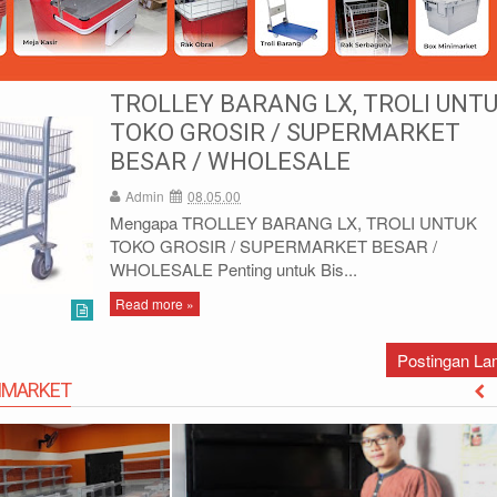
TROLLEY BARANG LX, TROLI UNT
TOKO GROSIR / SUPERMARKET
BESAR / WHOLESALE
Admin
08.05.00
Mengapa TROLLEY BARANG LX, TROLI UNTUK
TOKO GROSIR / SUPERMARKET BESAR /
1)87786435
DIDIN - (021)87786434
WHOLESALE Penting untuk Bis...
85 (WA)
0812-8855-1012(WA)
co.id
didin@rajarak.co.id
Read more »
Postingan L
IMARKET
M