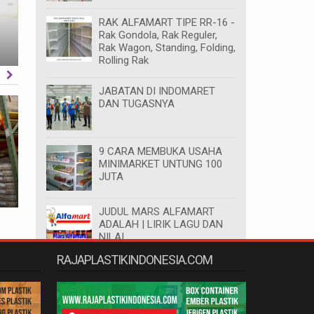
RAK SWALAYAN MINIMARKET MODERN
Rak Gondola
RAK ALFAMART TIPE RR-16 -
Rak Gondola, Rak Reguler,
UNTUK TOKO ANDA
Sisi Minima
Rak Wagon, Standing, Folding,
Unknown
2023-05-02
Unknown
Rolling Rak
ORE
JABATAN DI INDOMARET
DAN TUGASNYA
9 CARA MEMBUKA USAHA
Rak Gudang dan Chilling Box termasuk
RAK GUDAN
MINIMARKET UNTUNG 100
JUTA
dalam kategori Peralatan Penyimpanan
& INDOMAR
INDONESIA
Unknown
2024-06-03
Unknown
JUDUL MARS ALFAMART
ADALAH | LIRIK LAGU DAN
NILAI
RAJAPLASTIKINDONESIA.COM