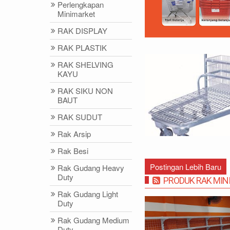
Perlengkapan
Minimarket
RAK DISPLAY
RAK PLASTIK
RAK SHELVING
KAYU
RAK SIKU NON
BAUT
DIDIN - (021)87786434
IDRIS - (02
RAK SUDUT
0812-8855-1012(WA)
0812-9678-67
Rak Arsip
didin@rajarak.co.id
idris@rajarak.
Rak Besi
Postingan Lebih Baru
Rak Gudang Heavy
Duty
PRODUK RAK MIN
Rak Gudang Light
Duty
Rak Gudang Medium
Duty