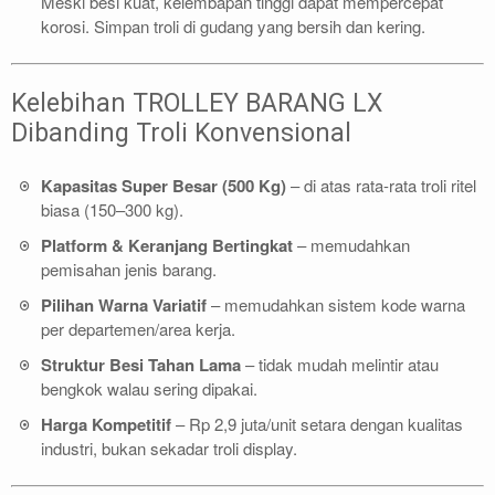
Meski besi kuat, kelembapan tinggi dapat mempercepat
korosi. Simpan troli di gudang yang bersih dan kering.
Kelebihan TROLLEY BARANG LX
Dibanding Troli Konvensional
Kapasitas Super Besar (500 Kg)
– di atas rata-rata troli ritel
biasa (150–300 kg).
Platform & Keranjang Bertingkat
– memudahkan
pemisahan jenis barang.
Pilihan Warna Variatif
– memudahkan sistem kode warna
per departemen/area kerja.
Struktur Besi Tahan Lama
– tidak mudah melintir atau
bengkok walau sering dipakai.
Harga Kompetitif
– Rp 2,9 juta/unit setara dengan kualitas
industri, bukan sekadar troli display.