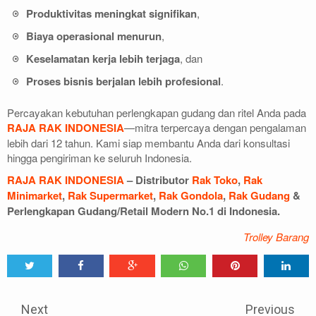
Produktivitas meningkat signifikan
,
Biaya operasional menurun
,
Keselamatan kerja lebih terjaga
, dan
Proses bisnis berjalan lebih profesional
.
Percayakan kebutuhan perlengkapan gudang dan ritel Anda pada
RAJA RAK INDONESIA
—mitra terpercaya dengan pengalaman
lebih dari 12 tahun. Kami siap membantu Anda dari konsultasi
hingga pengiriman ke seluruh Indonesia.
RAJA RAK INDONESIA
– Distributor
Rak Toko
,
Rak
Minimarket
,
Rak Supermarket
,
Rak Gondola
,
Rak Gudang
&
Perlengkapan Gudang/Retail Modern No.1 di Indonesia.
Trolley Barang
Tweet
Share
Share
Share
Share
Share
0
Next
Previous