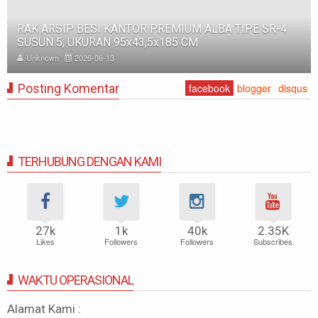
RAK BESI SUSUN GUDANG PABRIK MEDIUM DUTY ZA-
500, WARNA FULL BIRU, UKURAN 150x100x200 CM
Unknown
2025-11-12
Posting Komentar
facebook
blogger
disqus
TERHUBUNG DENGAN KAMI
27k
1k
40k
2.35K
Likes
Followers
Followers
Subscribes
WAKTU OPERASIONAL
Alamat Kami :