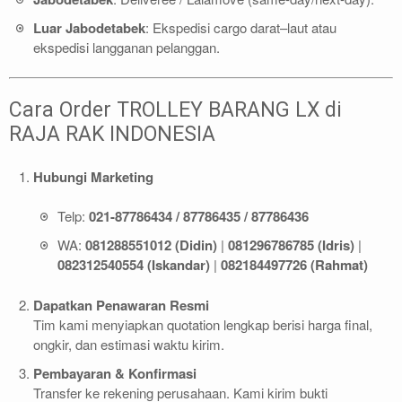
Luar Jabodetabek
: Ekspedisi cargo darat–laut atau
ekspedisi langganan pelanggan.
Cara Order TROLLEY BARANG LX di
RAJA RAK INDONESIA
Hubungi Marketing
Telp:
021-87786434 / 87786435 / 87786436
WA:
081288551012 (Didin)
|
081296786785 (Idris)
|
082312540554 (Iskandar)
|
082184497726 (Rahmat)
Dapatkan Penawaran Resmi
Tim kami menyiapkan quotation lengkap berisi harga final,
ongkir, dan estimasi waktu kirim.
Pembayaran & Konfirmasi
Transfer ke rekening perusahaan. Kami kirim bukti