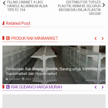
FILLING CABINET 4 LACI
DISTRIBUTOR TOPLES
HANDLE ALUMINIUM ALBA
PLASTIK, KIRIM KE SELURUH
TIPE FC 104
INDONESIA | RAJA PLASTIK
GROSIR
Related Post
PRODUK RAK MINIMARKET
MORE
Rak Minimarket: Pengertian, Jenis, Fungsi, dan Tips
Memilih
Unknown
2023-10-09
RAK GUDANG HARGA MURAH
MORE