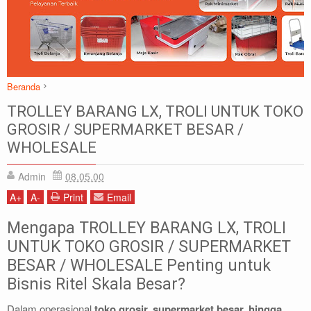
Beranda
Trolley Barang
TROLLEY BARANG LX, TROLI UNTUK TOKO
TROLLEY BARANG LX, TROLI UNTUK TOKO GROSIR /
GROSIR / SUPERMARKET BESAR /
SUPERMARKET BESAR / WHOLESALE
WHOLESALE
Admin
08.05.00
A
+
A
-
Print
Email
Mengapa TROLLEY BARANG LX, TROLI
UNTUK TOKO GROSIR / SUPERMARKET
BESAR / WHOLESALE Penting untuk
Bisnis Ritel Skala Besar?
Dalam operasional
toko grosir, supermarket besar, hingga