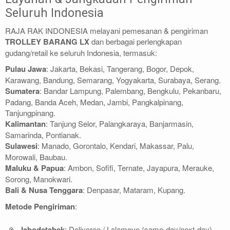
Seluruh Indonesia
RAJA RAK INDONESIA melayani pemesanan & pengiriman
TROLLEY BARANG LX
dan berbagai perlengkapan
gudang/retail ke seluruh Indonesia, termasuk:
Pulau Jawa
: Jakarta, Bekasi, Tangerang, Bogor, Depok,
Karawang, Bandung, Semarang, Yogyakarta, Surabaya, Serang.
Sumatera
: Bandar Lampung, Palembang, Bengkulu, Pekanbaru,
Padang, Banda Aceh, Medan, Jambi, Pangkalpinang,
Tanjungpinang.
Kalimantan
: Tanjung Selor, Palangkaraya, Banjarmasin,
Samarinda, Pontianak.
Sulawesi
: Manado, Gorontalo, Kendari, Makassar, Palu,
Morowali, Baubau.
Maluku & Papua
: Ambon, Sofifi, Ternate, Jayapura, Merauke,
Sorong, Manokwari.
Bali & Nusa Tenggara
: Denpasar, Mataram, Kupang.
Metode Pengiriman
:
Jabodetabek
: Deliveree / Lalamove (same-day/next-day).