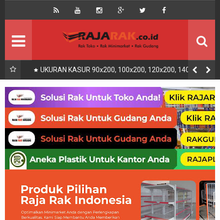
Home
Beranda
Kontak
About Us
Rak Gudang
Rak besi/Rak pallet
UKURAN KASUR 90x200, 100x200, 120x200, 140x200,
160x200, 180x200 | FUNGSI, MANFAAT DAN KEGUNAAN
Rak Minimarket
Supermarket
Produk Lain
Peralatan Toko Dll
Artikel
Retail & Logistik