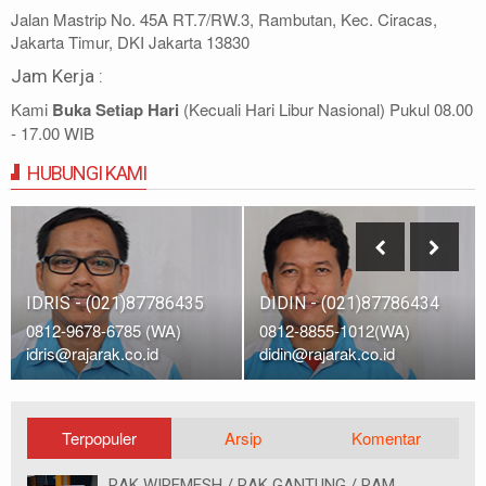
Jalan Mastrip No. 45A RT.7/RW.3, Rambutan, Kec. Ciracas,
Jakarta Timur, DKI Jakarta 13830
Jam Kerja :
Kami
Buka Setiap Hari
(Kecuali Hari Libur Nasional) Pukul 08.00
- 17.00 WIB
HUBUNGI KAMI
IDRIS - (021)87786435
DIDIN - (021)87786434
0812-9678-6785 (WA)
0812-8855-1012(WA)
idris@rajarak.co.id
didin@rajarak.co.id
Terpopuler
Arsip
Komentar
RAK WIREMESH / RAK GANTUNG / RAM