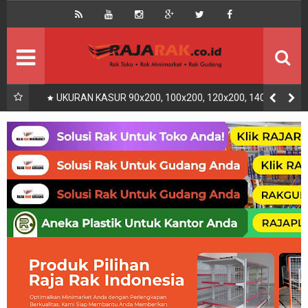
Home
Beranda
Kontak
About Us
Rak Gudang
Rak besi/Rak pallet
UKURAN KASUR 90x200, 100x200, 120x200, 140x200,
160x200, 180x200 | FUNGSI, MANFAAT DAN KEGUNAAN
Rak Minimarket
Supermarket
Produk Lain
Peralatan Toko Dll
Artikel
Retail & Logistik