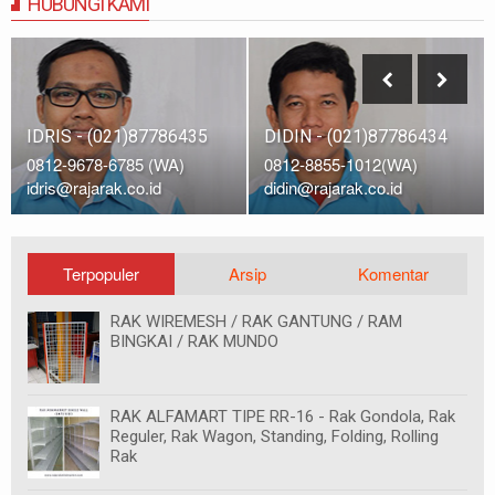
HUBUNGI KAMI
IDRIS - (021)87786435
DIDIN - (021)87786434
0812-9678-6785 (WA)
0812-8855-1012(WA)
idris@rajarak.co.id
didin@rajarak.co.id
Terpopuler
Arsip
Komentar
RAK WIREMESH / RAK GANTUNG / RAM
BINGKAI / RAK MUNDO
RAK ALFAMART TIPE RR-16 - Rak Gondola, Rak
Reguler, Rak Wagon, Standing, Folding, Rolling
Rak