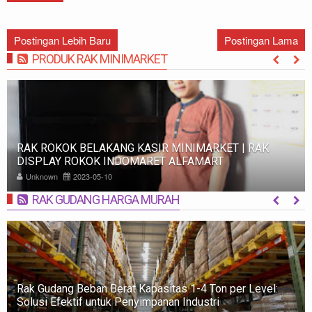
Postingan Lebih Baru
Postingan Lama
PRODUK RAK MINIMARKET
MORE
RAK ROKOK BELAKANG KASIR MINIMARKET | RAK
DISPLAY ROKOK INDOMARET ALFAMART
Unknown
2023-05-10
RAK GUDANG HARGA MURAH
MORE
Rak Gudang Beban Berat Kapasitas 1-4 Ton per Level:
Solusi Efektif untuk Penyimpanan Industri