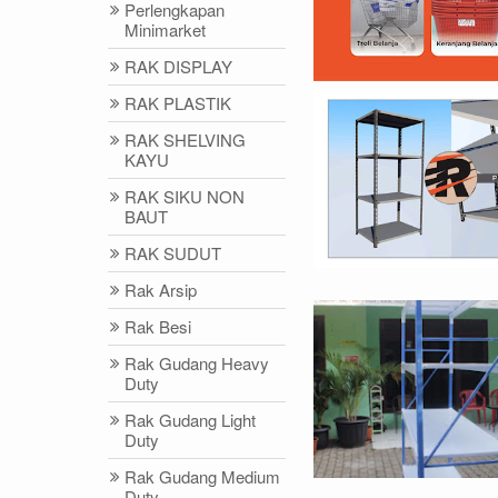
Perlengkapan
Minimarket
RAK DISPLAY
RAK PLASTIK
RAK SHELVING
KAYU
RAK SIKU NON
BAUT
DIDIN - (021)87786434
IDRIS - (02
RAK SUDUT
0812-8855-1012(WA)
0812-9678-67
Rak Arsip
didin@rajarak.co.id
idris@rajarak.
Rak Besi
Rak Gudang Heavy
Duty
Rak Gudang Light
Duty
Rak Gudang Medium
Duty