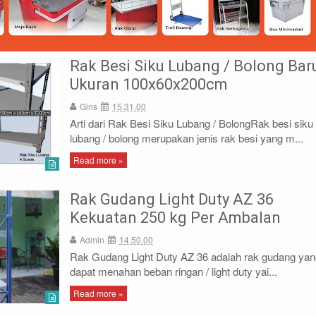
Rak Besi Siku Lubang / Bolong Bar
Ukuran 100x60x200cm
Gins
15.31.00
Arti dari Rak Besi Siku Lubang / BolongRak besi siku
lubang / bolong merupakan jenis rak besi yang m...
1)87786435
DIDIN - (021)87786434
Read more »
85 (WA)
0812-8855-1012(WA)
co.id
didin@rajarak.co.id
Rak Gudang Light Duty AZ 36
Kekuatan 250 kg Per Ambalan
Admin
14.50.00
Rak Gudang Light Duty AZ 36 adalah rak gudang yan
dapat menahan beban ringan / light duty yai...
Read more »