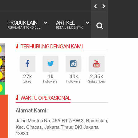
00x200, 120x200, 140x200, 160x200, 180x200 | FUNGSI, MANFAAT 
PRODUK LAIN
ARTIKEL
PERALATAN TOKO DLL
RETAIL & LOGISTIK
TERHUBUNG DENGAN KAMI
27k
1k
40k
2.35K
Likes
Followers
Followers
Subscribes
WAKTU OPERASIONAL
Alamat Kami :
Jalan Mastrip No. 45A RT.7/RW.3, Rambutan,
Kec. Ciracas, Jakarta Timur, DKI Jakarta
13830