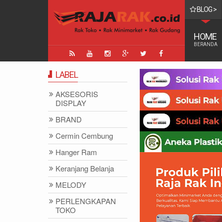
BLOG >
15 PERINGKAT MATA UANG TERTINGGI DI DUNIA
HOME
BERANDA
LABEL
AKSESORIS
DISPLAY
BRAND
Cermin Cembung
Hanger Ram
Keranjang Belanja
MELODY
PERLENGKAPAN
TOKO