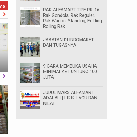
ama
RAK ALFAMART TIPE RR-16 -
ORE
Rak Gondola, Rak Reguler,
Rak Wagon, Standing, Folding,
Rolling Rak
JABATAN DI INDOMARET
DAN TUGASNYA
N
Rak Gondola Double / Island / Tengah / 2
Rak Gondola 
Sisi Minimarket Alfamart & Indomaret
Sisi Minima
Unknown
2023-04-02
Unknown
9 CARA MEMBUKA USAHA
MINIMARKET UNTUNG 100
ORE
JUTA
JUDUL MARS ALFAMART
ADALAH | LIRIK LAGU DAN
NILAI
RAK GUDANG UNTUK TOKO ALFAMART
RAK GUDANG
& INDOMARET, JUAL KE SELURUH
FUNGSI, UK
INDONESIA
Unknown
2024-03-08
Unknown