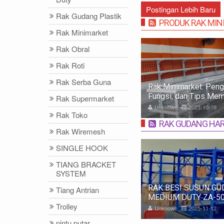
Postingan Lebih Baru
Rak Gudang Plastik
PRODUK RAK MIN
Rak Minimarket
Rak Obral
Rak Roti
Rak Serba Guna
 Minimarket: Pengertian, Jenis,
RAK ROKOK BELAKA
gsi, dan Tips Memilih
MINIMARKET | RAK 
Rak Supermarket
INDOMARET ALFAM
nknown
2023-10-09
Unknown
2023-05-10
Rak Toko
RAK GUDANG HA
Rak Wiremesh
SINGLE HOOK
TIANG BRACKET
SYSTEM
K BESI SUSUN GUDANG PABRIK
Rak Gudang Beban Ber
Tiang Antrian
DIUM DUTY ZA-500, WARNA FULL
Ton per Level: Solusi 
Trolley
RU, UKURAN 150x100x200 CM
Penyimpanan Industri
nknown
2025-11-12
Unknown
2024-10-08
pintu putar