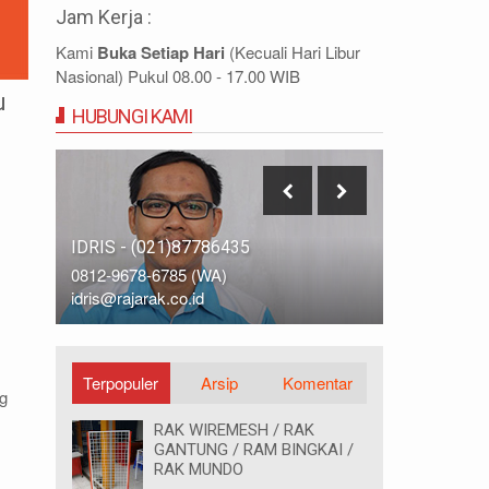
Jam Kerja :
Kami
Buka Setiap Hari
(Kecuali Hari Libur
Nasional) Pukul 08.00 - 17.00 WIB
u
HUBUNGI KAMI
IDRIS - (021)87786435
DIDIN - (0
0812-9678-6785 (WA)
0812-8855-
idris@rajarak.co.id
didin@rajara
Terpopuler
Arsip
Komentar
g
RAK WIREMESH / RAK
GANTUNG / RAM BINGKAI /
RAK MUNDO