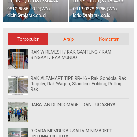
DIDIN - (021)87786434
IDRIS - (021)87786435
0812-8855-1012(WA)
0812-9678-6785 (WA)
didin@rajarak.co.id
idris@rajarak.co.id
Terpopuler
Arsip
Komentar
RAK WIREMESH / RAK GANTUNG / RAM
BINGKAI / RAK MUNDO
RAK ALFAMART TIPE RR-16 - Rak Gondola, Rak
Reguler, Rak Wagon, Standing, Folding, Rolling
Rak
JABATAN DI INDOMARET DAN TUGASNYA
9 CARA MEMBUKA USAHA MINIMARKET
UNTUNG 100 JUTA