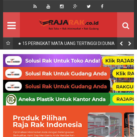
Home
Beranda
Kontak
About Us
Rak Gudang
Rak besi/Rak pallet
nang
15 PERINGKAT MATA UANG TERTINGGI DI DUNIA
Rak Minimarket
Supermarket
Produk Lain
Peralatan Toko Dll
Artikel
Retail & Logistik