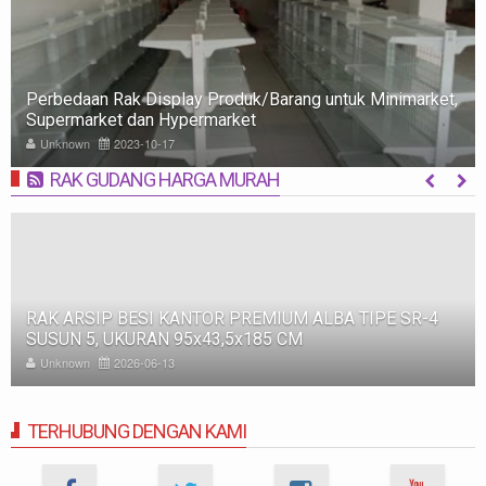
Perbedaan Rak Display Produk/Barang untuk Minimarket,
Supermarket dan Hypermarket
Unknown
2023-10-17
RAK GUDANG HARGA MURAH
MORE
RAK ARSIP BESI KANTOR PREMIUM ALBA TIPE SR-4
SUSUN 5, UKURAN 95x43,5x185 CM
Unknown
2026-06-13
TERHUBUNG DENGAN KAMI