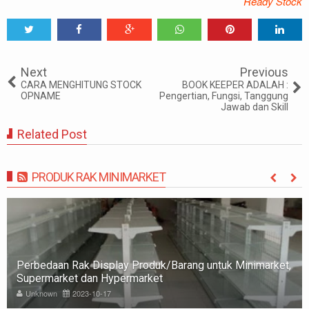
Ready Stock
Tweet
Share
Share
Share
Share
Share
0
Next
Previous
CARA MENGHITUNG STOCK
BOOK KEEPER ADALAH :
OPNAME
Pengertian, Fungsi, Tanggung
Jawab dan Skill
Related Post
PRODUK RAK MINIMARKET
MORE
Perbedaan Rak Display Produk/Barang untuk Minimarket,
Supermarket dan Hypermarket
Unknown
2023-10-17