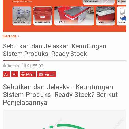
Beranda
Ready Stock
Sebutkan dan Jelaskan Keuntungan
Sebutkan dan Jelaskan Keuntungan Sistem Produksi Ready Stock
Sistem Produksi Ready Stock
Admin
21.55.00
A
+
A
-
Print
Email
Sebutkan dan Jelaskan Keuntungan
Sistem Produksi Ready Stock? Berikut
Penjelasannya