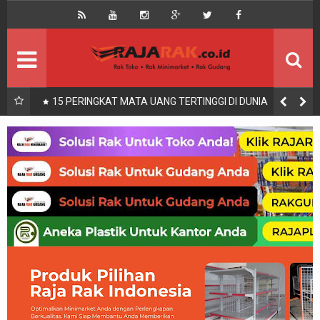
Home
Beranda
Kontak
About Us
Rak Gudang
Rak besi/Rak pallet
nang
15 PERINGKAT MATA UANG TERTINGGI DI DUNIA
Rak Minimarket
Supermarket
Produk Lain
Peralatan Toko Dll
Artikel
Retail & Logistik