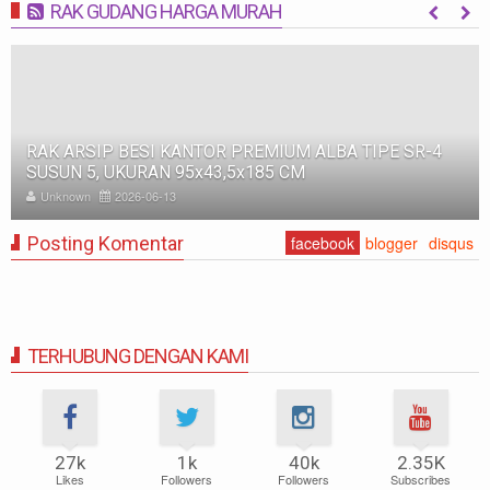
RAK GUDANG HARGA MURAH
MORE
RAK ARSIP BESI KANTOR PREMIUM ALBA TIPE SR-4
SUSUN 5, UKURAN 95x43,5x185 CM
Unknown
2026-06-13
Posting Komentar
facebook
blogger
disqus
TERHUBUNG DENGAN KAMI
27k
1k
40k
2.35K
Likes
Followers
Followers
Subscribes