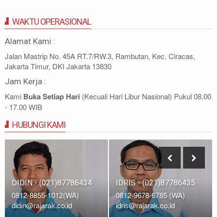
WAKTU OPERASIONAL
Alamat Kami :
Jalan Mastrip No. 45A RT.7/RW.3, Rambutan, Kec. Ciracas,
Jakarta Timur, DKI Jakarta 13830
Jam Kerja :
Kami
Buka Setiap Hari
(Kecuali Hari Libur Nasional) Pukul 08.00
- 17.00 WIB
HUBUNGI KAMI
DIDIN - (021)87786434
IDRIS - (021)87786435
0812-8855-1012(WA)
0812-9678-6785 (WA)
didin@rajarak.co.id
idris@rajarak.co.id