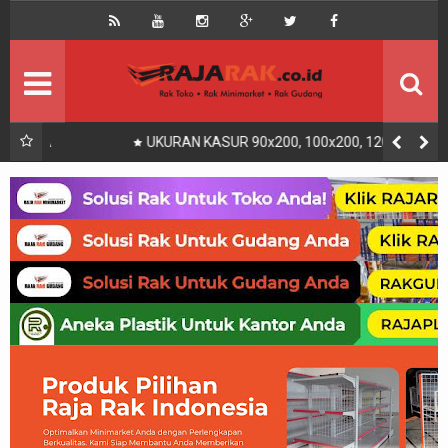
Home
Beranda
Kontak
About Us
Rak Gudang
Rak besi/Rak pallet
UKURAN KASUR 90x200, 100x200, 120x200, 140x200,
160x200, 180x200 | FUNGSI, MANFAAT DAN KEGUNAAN
Rak Minimarket
Supermarket
Produk Lain
Peralatan Toko Dll
Artikel
Retail & Logistik