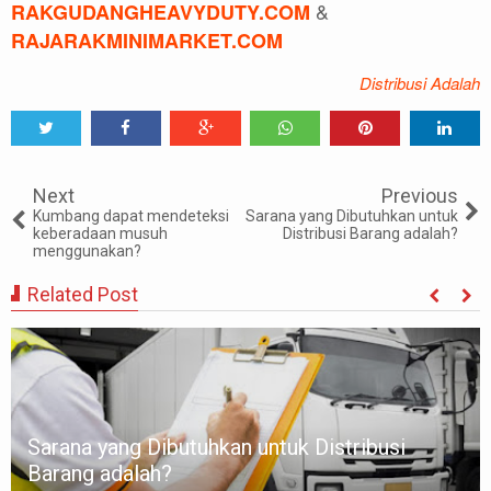
&
RAKGUDANGHEAVYDUTY.COM
RAJARAKMINIMARKET.COM
Distribusi Adalah
Tweet
Share
Share
Share
Share
Share
0
Next
Previous
Kumbang dapat mendeteksi
Sarana yang Dibutuhkan untuk
keberadaan musuh
Distribusi Barang adalah?
menggunakan?
Related Post
Sarana yang Dibutuhkan untuk Distribusi
Barang adalah?