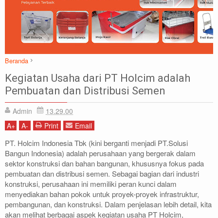
Beranda
Distribusi Adalah
Kegiatan Usaha dari PT Holcim adalah
Kegiatan Usaha dari PT Holcim adalah Pembuatan dan Distribusi Semen
Pembuatan dan Distribusi Semen
Admin
13.29.00
A
+
A
-
Print
Email
PT. Holcim Indonesia Tbk (kini berganti menjadi PT.Solusi
Bangun Indonesia) adalah perusahaan yang bergerak dalam
sektor konstruksi dan bahan bangunan, khususnya fokus pada
pembuatan dan distribusi semen. Sebagai bagian dari industri
konstruksi, perusahaan ini memiliki peran kunci dalam
menyediakan bahan pokok untuk proyek-proyek infrastruktur,
pembangunan, dan konstruksi. Dalam penjelasan lebih detail, kita
akan melihat berbagai aspek kegiatan usaha PT Holcim,