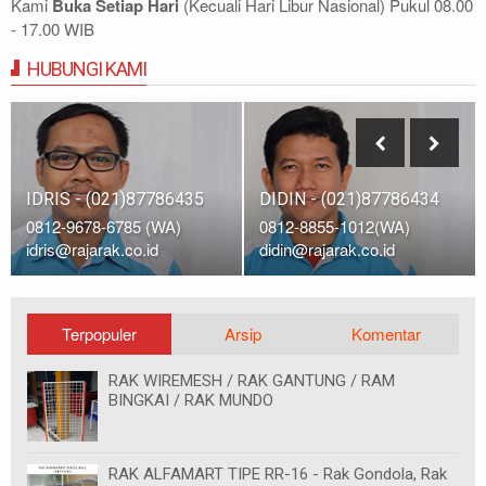
Kami
Buka Setiap Hari
(Kecuali Hari Libur Nasional) Pukul 08.00
- 17.00 WIB
HUBUNGI KAMI
IDRIS - (021)87786435
DIDIN - (021)87786434
0812-9678-6785 (WA)
0812-8855-1012(WA)
idris@rajarak.co.id
didin@rajarak.co.id
Terpopuler
Arsip
Komentar
RAK WIREMESH / RAK GANTUNG / RAM
BINGKAI / RAK MUNDO
RAK ALFAMART TIPE RR-16 - Rak Gondola, Rak