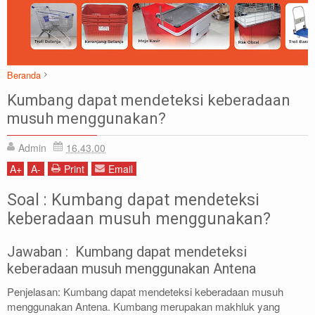
Beranda
Soal Jawab
Kumbang dapat mendeteksi keberadaan
Kumbang dapat mendeteksi keberadaan musuh menggunakan?
musuh menggunakan?
Admin
16.43.00
A
+
A
-
Print
Email
Soal :
Kumbang dapat mendeteksi
keberadaan musuh menggunakan?
Jawaban : Kumbang dapat mendeteksi
keberadaan musuh menggunakan Antena
Penjelasan:
Kumbang dapat mendeteksi keberadaan musuh
menggunakan Antena.
Kumbang merupakan makhluk yang