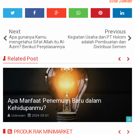
Soal Jawab
Tweet
Share
Share
Share
Share
Share
0
Next
Previous
Apa gunanya Kamu
Kegiatan Usaha dari PT Holcim
mengetahui Sifat Allah itu Al-
adalah Pembuatan dan
Azim? Berikut Penjelasannya
Distribusi Semen
Related Post
Apa Manfaat Penemuan Baru dalam
Kehidupanmu?
Unknown
2024-03-01
PRODUK RAK MINIMARKET
MORE