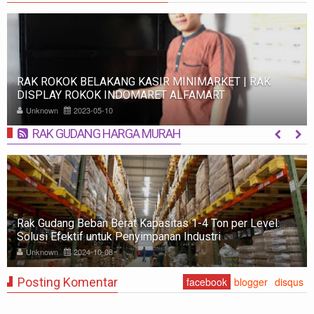
RAK ROKOK BELAKANG KASIR MINIMARKET | RAK
DISPLAY ROKOK INDOMARET ALFAMART
Unknown
2023-05-10
RAK GUDANG HARGA MURAH
MORE
Rak Gudang Beban Berat Kapasitas 1-4 Ton per Level:
Solusi Efektif untuk Penyimpanan Industri
Unknown
2024-10-08
Posting Komentar
facebook
blogger
disqus