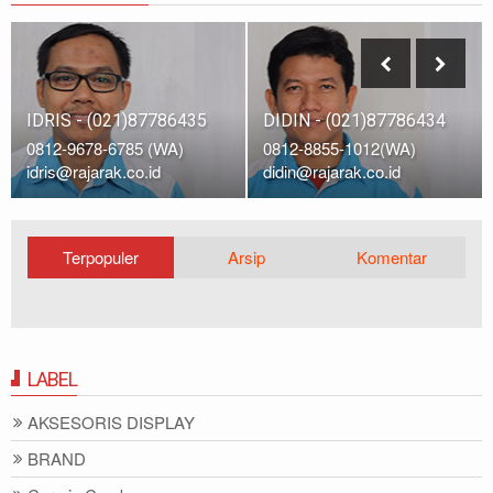
IDRIS - (021)87786435
DIDIN - (021)87786434
0812-9678-6785 (WA)
0812-8855-1012(WA)
idris@rajarak.co.id
didin@rajarak.co.id
Terpopuler
Arsip
Komentar
LABEL
AKSESORIS DISPLAY
BRAND