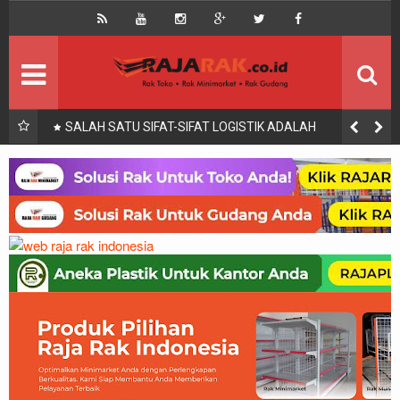
Home
Beranda
Kontak
About Us
Rak Gudang
Rak besi/Rak pallet
IS,
SALAH SATU SIFAT-SIFAT LOGISTIK ADALAH
Rak Minimarket
Supermarket
Produk Lain
Peralatan Toko Dll
Artikel
Retail & Logistik