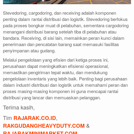
a
a
a
t
t
t
Stevedoring, cargodoring, dan receiving adalah komponen
,
,
,
penting dalam rantai distribusi dan logistik. Stevedoring berfokus
K
K
K
pada proses bongkar muat di pelabuhan, sementara cargodoring
e
e
e
menangani distribusi barang setelah tiba di pelabuhan atau
w
w
w
bandara. Receiving, di sisi lain, memainkan peran kunci dalam
penerimaan dan pencatatan barang saat memasuki fasilitas
a
a
a
penyimpanan atau gudang.
j
j
j
i
i
i
Melalui pengelolaan yang efisien dari ketiga proses ini,
b
b
b
perusahaan dapat meningkatkan efisiensi operasional,
memastikan pengiriman tepat waktu, dan mendukung
a
a
a
pengelolaan inventaris yang lebih baik. Penting bagi perusahaan
n
n
n
dalam industri distribusi dan logistik untuk memahami peran dan
,
,
,
proses masing-masing komponen ini guna mencapai rantai
d
d
d
distribusi yang lancar dan memuaskan pelanggan.
a
a
a
Terima kasih,
n
n
n
T
T
T
Tim
,
RAJARAK.CO.ID
a
a
a
&
RAKGUDANGHEAVYDUTY.COM
n
n
n
RAJARAKMINIMARKET.COM