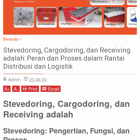
Beranda
Stevedoring
Stevedoring, Cargodoring, dan Receiving
Stevedoring, Cargodoring, dan Receiving adalah: Peran dan Proses dalam
adalah: Peran dan Proses dalam Rantai
Rantai Distribusi dan Logistik
Distribusi dan Logistik
Admin
23.46.00
A
+
A
-
Print
Email
Stevedoring, Cargodoring, dan
Receiving adalah
Stevedoring: Pengertian, Fungsi, dan
Proses