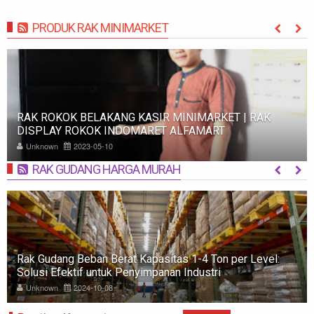
PRODUK RAK MINIMARKET
MORE
RAK SWALAYAN MINIMARKET MODERN UNTUK TOKO
ANDA
Unknown
2023-05-02
RAK GUDANG HARGA MURAH
MORE
Rak Gudang dan Chilling Box termasuk dalam kategori
Peralatan Penyimpanan
Unknown
2024-06-03