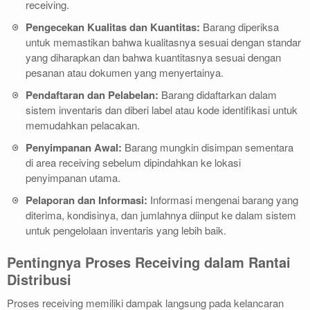
receiving.
Pengecekan Kualitas dan Kuantitas:
Barang diperiksa
untuk memastikan bahwa kualitasnya sesuai dengan standar
yang diharapkan dan bahwa kuantitasnya sesuai dengan
pesanan atau dokumen yang menyertainya.
Pendaftaran dan Pelabelan:
Barang didaftarkan dalam
sistem inventaris dan diberi label atau kode identifikasi untuk
memudahkan pelacakan.
Penyimpanan Awal:
Barang mungkin disimpan sementara
di area receiving sebelum dipindahkan ke lokasi
penyimpanan utama.
Pelaporan dan Informasi:
Informasi mengenai barang yang
diterima, kondisinya, dan jumlahnya diinput ke dalam sistem
untuk pengelolaan inventaris yang lebih baik.
S
S
S
Pentingnya Proses Receiving dalam Rantai
t
t
t
Distribusi
e
e
e
v
v
v
Proses receiving memiliki dampak langsung pada kelancaran