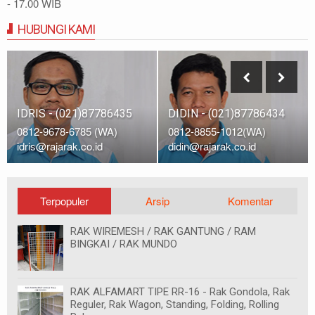
- 17.00 WIB
HUBUNGI KAMI
IDRIS - (021)87786435
DIDIN - (021)87786434
0812-9678-6785 (WA)
0812-8855-1012(WA)
idris@rajarak.co.id
didin@rajarak.co.id
Terpopuler
Arsip
Komentar
RAK WIREMESH / RAK GANTUNG / RAM
BINGKAI / RAK MUNDO
RAK ALFAMART TIPE RR-16 - Rak Gondola, Rak
Reguler, Rak Wagon, Standing, Folding, Rolling