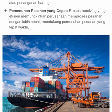
atau penanganan barang.
r
r
r
Pemenuhan Pesanan yang Cepat:
Proses receiving yang
t
t
t
efisien memungkinkan perusahaan memproses pesanan
i
i
i
dengan lebih cepat, mendukung pemenuhan pesanan yang
a
a
a
tepat waktu.
n
n
n
,
,
,
F
F
F
u
u
u
n
n
n
g
g
g
s
s
s
i
i
i
,
,
,
M
M
M
a
a
a
n
n
n
f
f
f
a
a
a