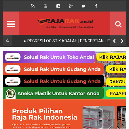
Home
Beranda
Kontak
About Us
Rak Gudang
Rak besi/Rak pallet
IS,
SALAH SATU SIFAT-SIFAT LOGISTIK ADALAH
Rak Minimarket
Supermarket
Produk Lain
Peralatan Toko Dll
Artikel
Retail & Logistik