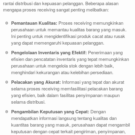
rantai distribusi dan kepuasan pelanggan. Beberapa alasan
e
e
e
mengapa proses receiving sangat penting melibatkan:
d
d
d
o
o
o
Pemantauan Kualitas:
Proses receiving memungkinkan
r
r
r
perusahaan untuk memantau kualitas barang yang masuk.
i
i
i
Ini penting untuk mengidentifikasi produk cacat atau rusak
n
n
n
yang dapat memengaruhi kepuasan pelanggan.
g
g
g
Pengelolaan Inventaris yang Efektif:
Penerimaan yang
A
A
A
efisien dan pencatatan inventaris yang tepat memungkinkan
d
d
d
perusahaan untuk mengelola stok dengan lebih baik,
a
a
a
menghindari kekurangan atau kelebihan persediaan.
l
l
l
Pelacakan yang Akurat:
Informasi yang tepat dan akurat
a
a
a
selama proses receiving memfasilitasi pelacakan barang
h
h
h
yang efisien, baik dalam fasilitas penyimpanan maupun
:
:
:
selama distribusi.
P
P
P
Pengambilan Keputusan yang Cepat:
Dengan
e
e
e
mendapatkan informasi langsung tentang kualitas dan
n
n
n
kuantitas barang yang masuk, perusahaan dapat mengambil
g
g
g
keputusan dengan cepat terkait pengiriman, penyimpanan,
e
e
e