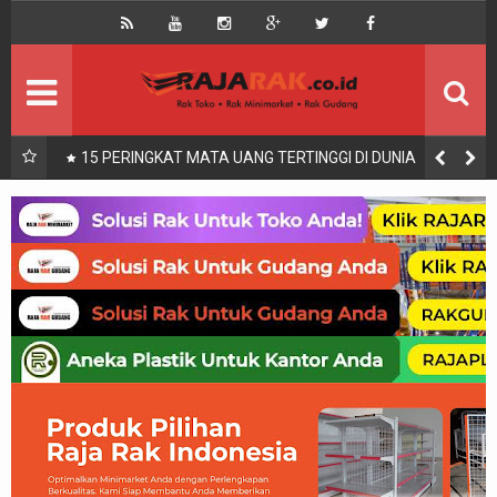
Home
Beranda
Kontak
About Us
Rak Gudang
Rak besi/Rak pallet
UKURAN KASUR 90x200, 100x200, 120x200, 140x200,
160x200, 180x200 | FUNGSI, MANFAAT DAN KEGUNAAN
Rak Minimarket
Supermarket
Produk Lain
Peralatan Toko Dll
Artikel
Retail & Logistik