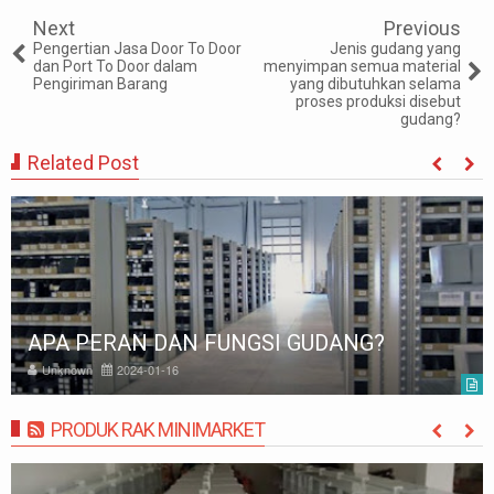
Next
Previous
Pengertian Jasa Door To Door
Jenis gudang yang
dan Port To Door dalam
menyimpan semua material
Pengiriman Barang
yang dibutuhkan selama
proses produksi disebut
gudang?
Related Post
PENGERTIAN GUDANG TERBUK
DANG?
FUNGSINYA
Unknown
2023-12-22
PRODUK RAK MINIMARKET
MORE