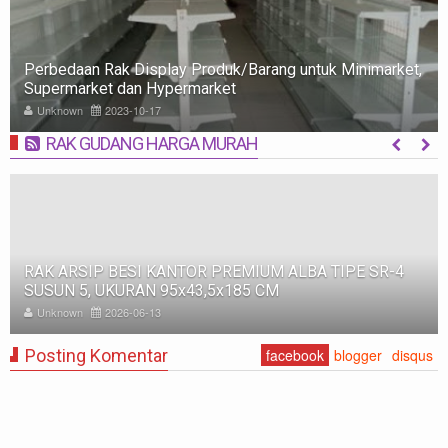
Rak Minimarket: Pengertian, Jenis, Fungsi, dan Tips
Memilih
Unknown
2023-10-09
RAK GUDANG HARGA MURAH
MORE
RAK BESI SUSUN GUDANG PABRIK MEDIUM DUTY ZA-
500, WARNA FULL BIRU, UKURAN 150x100x200 CM
Unknown
2025-11-12
Posting Komentar
facebook
blogger
disqus