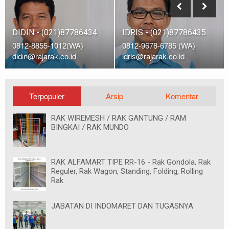
IDRIS - (021)87786435
DIDIN - (021)87786434
0812-9678-6785 (WA)
0812-8855-1012(WA)
idris@rajarak.co.id
didin@rajarak.co.id
Terpopuler
Arsip
Komentar
RAK WIREMESH / RAK GANTUNG / RAM
BINGKAI / RAK MUNDO
RAK ALFAMART TIPE RR-16 - Rak Gondola, Rak
Reguler, Rak Wagon, Standing, Folding, Rolling
Rak
JABATAN DI INDOMARET DAN TUGASNYA