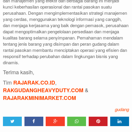
dan manajemen yang efektif dari berbagai barang ini menjadi
kunci keberhasilan operasional dan rantai pasokan suatu
perusahaan. Dengan mengimplementasikan strategi manajemen
yang cerdas, menggunakan teknologi informasi yang canggih,
dan menjaga kerjasama yang baik dengan pemasok, perusahaan
dapat mengoptimalkan pengelolaan persediaan dan menjaga
kualitas barang selama penyimpanan. Pemahaman mendalam
tentang jenis barang yang disimpan dan peran gudang dalam
rantai pasokan membantu menciptakan operasi yang efisien dan
responsif terhadap perubahan dalam lingkungan bisnis yang
dinamis.
Terima kasih,
Tim
,
RAJARAK.CO.ID
&
RAKGUDANGHEAVYDUTY.COM
RAJARAKMINIMARKET.COM
gudang
Tweet
Share
Share
Share
Share
Share
0