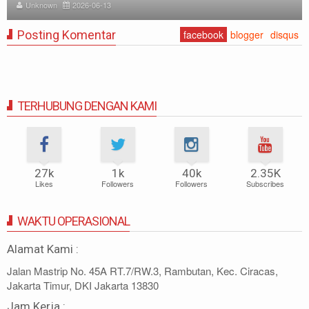
Unknown
2025-11-12
Posting Komentar
facebook
blogger
disqus
TERHUBUNG DENGAN KAMI
27k
1k
40k
2.35K
Likes
Followers
Followers
Subscribes
WAKTU OPERASIONAL
Alamat Kami :
Jalan Mastrip No. 45A RT.7/RW.3, Rambutan, Kec. Ciracas,
Jakarta Timur, DKI Jakarta 13830
Jam Kerja :