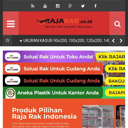
Home
Beranda
Kontak
About Us
Rak Gudang
Rak besi/Rak pallet
UKURAN KASUR 90x200, 100x200, 120x200, 140x200,
160x200, 180x200 | FUNGSI, MANFAAT DAN KEGUNAAN
Rak Minimarket
Supermarket
Produk Lain
Peralatan Toko Dll
Artikel
Retail & Logistik