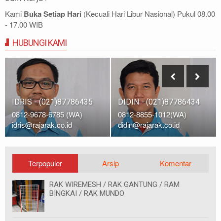
Kami
Buka Setiap Hari
(Kecuali Hari Libur Nasional) Pukul 08.00
- 17.00 WIB
HUBUNGI KAMI
IDRIS - (021)87786435
DIDIN - (021)87786434
0812-9678-6785 (WA)
0812-8855-1012(WA)
idris@rajarak.co.id
didin@rajarak.co.id
Terpopuler
Arsip
Komentar
RAK WIREMESH / RAK GANTUNG / RAM
BINGKAI / RAK MUNDO