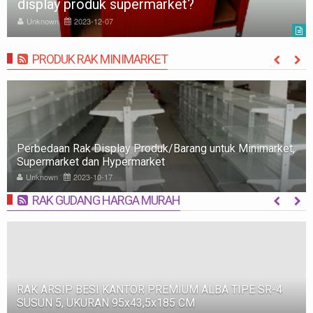
display produk supermarket?
Unknown
2023-12-07
PRODUK RAK MINIMARKET
MORE
Rak Minimarket: Pengertian, Jenis, Fungsi, dan Tips
Memilih
Unknown
2023-10-09
RAK GUDANG HARGA MURAH
MORE
R-4
RAK BESI SUSUN GUDANG PABRIK MEDIUM DUTY Z
500, WARNA FULL BIRU, UKURAN 150x100x200 CM