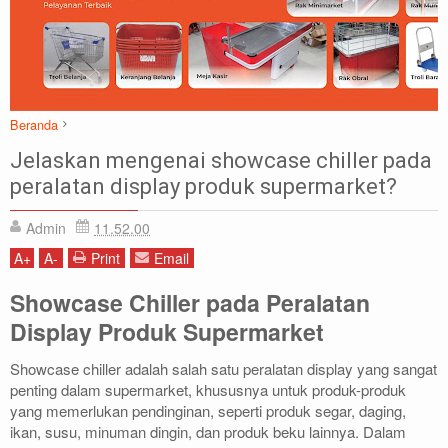
Beranda
Display Produk
FAQ
Showcase Chiller
SUPERMARKET
Jelaskan mengenai showcase chiller pada
Jelaskan mengenai showcase chiller pada peralatan display produk
peralatan display produk supermarket?
supermarket?
Admin
11.52.00
A
+
A
-
Print
Email
Showcase Chiller pada Peralatan
Display Produk Supermarket
Showcase chiller adalah salah satu peralatan display yang sangat
penting dalam supermarket, khususnya untuk produk-produk
yang memerlukan pendinginan, seperti produk segar, daging,
ikan, susu, minuman dingin, dan produk beku lainnya. Dalam