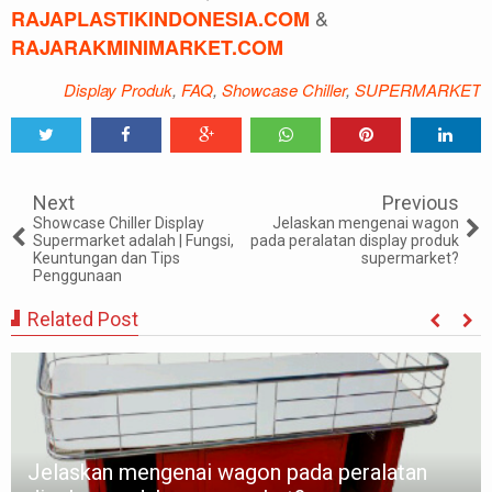
&
RAJAPLASTIKINDONESIA.COM
RAJARAKMINIMARKET.COM
Display Produk
,
FAQ
,
Showcase Chiller
,
SUPERMARKET
Tweet
Share
Share
Share
Share
Share
0
Next
Previous
Showcase Chiller Display
Jelaskan mengenai wagon
Supermarket adalah | Fungsi,
pada peralatan display produk
Keuntungan dan Tips
supermarket?
Penggunaan
Related Post
Jelaskan mengenai wagon pada peralatan