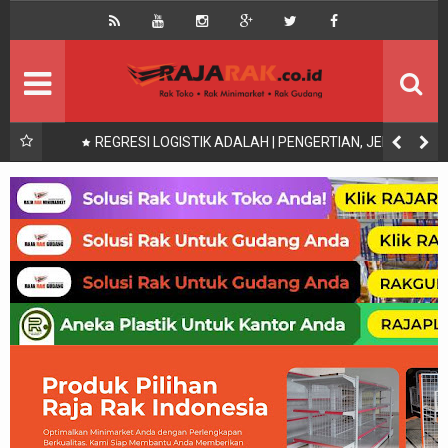
Home
Beranda
Kontak
About Us
Rak Gudang
Rak besi/Rak pallet
x200,
REGRESI LOGISTIK ADALAH | PENGERTIAN, JENIS,
UNAAN
SYARAT UJI DAN CONTOH
Rak Minimarket
Supermarket
Produk Lain
Peralatan Toko Dll
Artikel
Retail & Logistik