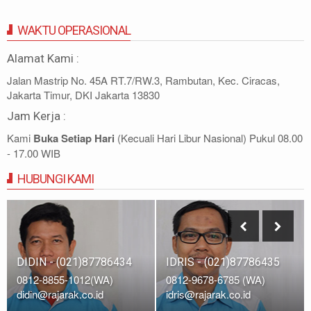
WAKTU OPERASIONAL
Alamat Kami :
Jalan Mastrip No. 45A RT.7/RW.3, Rambutan, Kec. Ciracas,
Jakarta Timur, DKI Jakarta 13830
Jam Kerja :
Kami
Buka Setiap Hari
(Kecuali Hari Libur Nasional) Pukul 08.00
- 17.00 WIB
HUBUNGI KAMI
DIDIN - (021)87786434
IDRIS - (021)87786435
0812-8855-1012(WA)
0812-9678-6785 (WA)
didin@rajarak.co.id
idris@rajarak.co.id