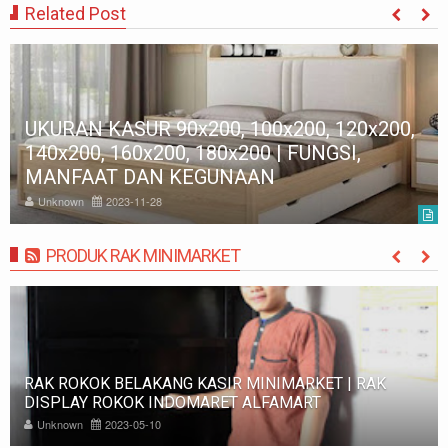
Related Post
UKURAN KASUR 90x200, 100x200, 120x200,
140x200, 160x200, 180x200 | FUNGSI,
MANFAAT DAN KEGUNAAN
Unknown
2023-11-28
PRODUK RAK MINIMARKET
MORE
RAK ROKOK BELAKANG KASIR MINIMARKET | RAK
DISPLAY ROKOK INDOMARET ALFAMART
Unknown
2023-05-10