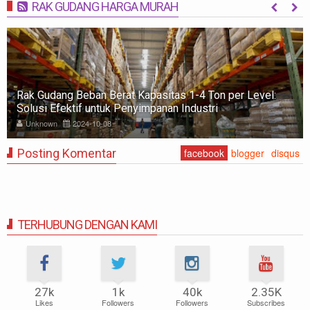
RAK GUDANG HARGA MURAH
MORE
Rak Gudang Beban Berat Kapasitas 1-4 Ton per Level:
Solusi Efektif untuk Penyimpanan Industri
Unknown
2024-10-08
Posting Komentar
facebook
blogger
disqus
TERHUBUNG DENGAN KAMI
27k
1k
40k
2.35K
Likes
Followers
Followers
Subscribes