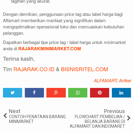
tagihan yang akurat.
Dengan demikian, penggunaan price tag atau label harga bagi
Alfamart memberikan manfaat yang signifikan dalam
mengoptimalkan operasional toko dan memuaskan kebutuhan
pelanggan.
Dapatkan berbagai tipe price tag / label harga untuk minimarket
anda di
RAJARAKMINIMARKET.COM
Terima kasih,
Tim
RAJARAK.CO.ID
&
BISNISRITEL.COM
ALFAMART
,
Artikel
Tweet
Share
Share
Share
Share
Share
0
Next
Previous
CONTOH PENATAAN BARANG
FLOWCHART PEMBELIAN /
MINIMARKET
BELANJA BARANG DI
ALFAMART DAN INDOMARET