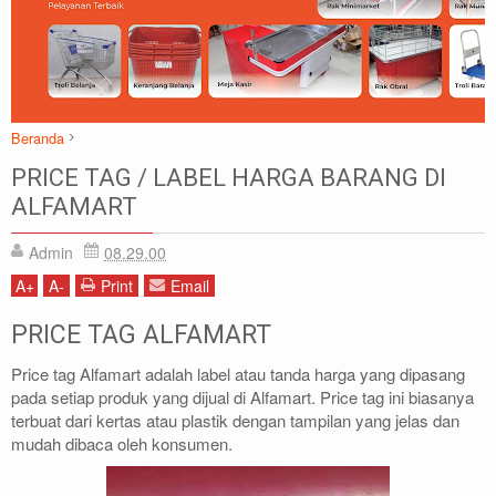
Beranda
ALFAMART
Artikel
PRICE TAG / LABEL HARGA BARANG DI
PRICE TAG / LABEL HARGA BARANG DI ALFAMART
ALFAMART
Admin
08.29.00
A
+
A
-
Print
Email
PRICE TAG ALFAMART
Price tag Alfamart adalah label atau tanda harga yang dipasang
pada setiap produk yang dijual di Alfamart. Price tag ini biasanya
terbuat dari kertas atau plastik dengan tampilan yang jelas dan
mudah dibaca oleh konsumen.