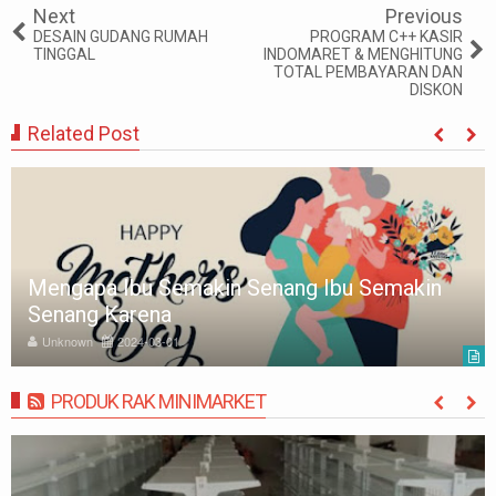
Next
Previous
DESAIN GUDANG RUMAH
PROGRAM C++ KASIR
TINGGAL
INDOMARET & MENGHITUNG
TOTAL PEMBAYARAN DAN
DISKON
Related Post
Mengapa Ibu Semakin Senang Ibu Semakin
Senang Karena
Unknown
2024-03-01
PRODUK RAK MINIMARKET
MORE