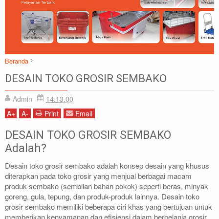
Beranda
Artikel
BISNIS SEMBAKO
DESAIN TOKO
DESAIN TOKO GROSIR SEMBAKO
DESAIN TOKO GROSIR SEMBAKO
Admin
14.13.00
A
+
A
-
Print
Email
DESAIN TOKO GROSIR SEMBAKO
Adalah?
Desain toko grosir sembako adalah konsep desain yang khusus
diterapkan pada toko grosir yang menjual berbagai macam
produk sembako (sembilan bahan pokok) seperti beras, minyak
goreng, gula, tepung, dan produk-produk lainnya. Desain toko
grosir sembako memiliki beberapa ciri khas yang bertujuan untuk
memberikan kenyamanan dan efisiensi dalam berbelanja grosir.