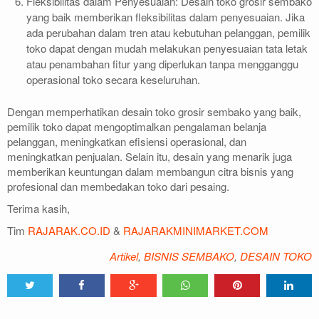
Fleksibilitas dalam Penyesuaian: Desain toko grosir sembako
yang baik memberikan fleksibilitas dalam penyesuaian. Jika
ada perubahan dalam tren atau kebutuhan pelanggan, pemilik
toko dapat dengan mudah melakukan penyesuaian tata letak
atau penambahan fitur yang diperlukan tanpa mengganggu
operasional toko secara keseluruhan.
Dengan memperhatikan desain toko grosir sembako yang baik,
pemilik toko dapat mengoptimalkan pengalaman belanja
pelanggan, meningkatkan efisiensi operasional, dan
meningkatkan penjualan. Selain itu, desain yang menarik juga
memberikan keuntungan dalam membangun citra bisnis yang
profesional dan membedakan toko dari pesaing.
Terima kasih,
Tim
RAJARAK.CO.ID
&
RAJARAKMINIMARKET.COM
Artikel
,
BISNIS SEMBAKO
,
DESAIN TOKO
Tweet
Share
Share
Share
Share
Share
0