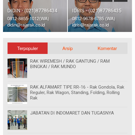
DIDIN - (021)87786434
IDRIS - (021)87786435
0812-8855-1012(WA)
0812-9678-6785 (WA)
didin@rajarak.co.id
idris@rajarak.co.id
Terpopuler
Arsip
Komentar
RAK WIREMESH / RAK GANTUNG / RAM
BINGKAI / RAK MUNDO
RAK ALFAMART TIPE RR-16 - Rak Gondola, Rak
Reguler, Rak Wagon, Standing, Folding, Rolling
Rak
JABATAN DI INDOMARET DAN TUGASNYA