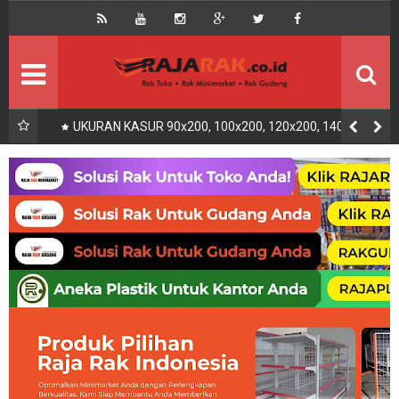
Home
Beranda
Kontak
About Us
Rak Gudang
Rak besi/Rak pallet
x200,
REGRESI LOGISTIK ADALAH | PENGERTIAN, JENIS,
UNAAN
SYARAT UJI DAN CONTOH
Rak Minimarket
Supermarket
Produk Lain
Peralatan Toko Dll
Artikel
Retail & Logistik