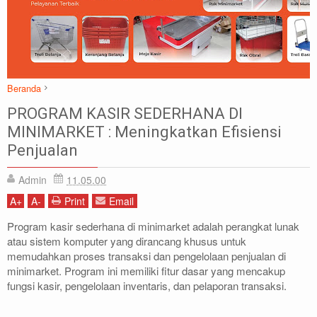
Beranda
Artikel
BISNIS MINIMARKET
Kasir Toko
PROGRAM KASIR SEDERHANA DI
PROGRAM KASIR SEDERHANA DI MINIMARKET : Meningkatkan
MINIMARKET : Meningkatkan Efisiensi
Efisiensi Penjualan
Penjualan
Admin
11.05.00
A
+
A
-
Print
Email
Program kasir sederhana di minimarket adalah perangkat lunak
atau sistem komputer yang dirancang khusus untuk
memudahkan proses transaksi dan pengelolaan penjualan di
minimarket. Program ini memiliki fitur dasar yang mencakup
fungsi kasir, pengelolaan inventaris, dan pelaporan transaksi.