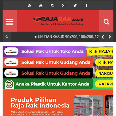
Home
Beranda
Kontak
About Us
Rak Gudang
Rak besi/Rak pallet
UKURAN KASUR 90x200, 100x200, 120x200, 140x200,
160x200, 180x200 | FUNGSI, MANFAAT DAN KEGUNAAN
Rak Minimarket
Supermarket
Produk Lain
Peralatan Toko Dll
Artikel
Retail & Logistik