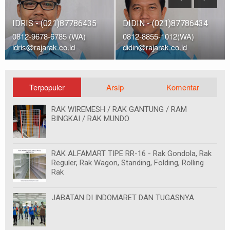
IDRIS - (021)87786435
DIDIN - (021)87786434
0812-9678-6785 (WA)
0812-8855-1012(WA)
idris@rajarak.co.id
didin@rajarak.co.id
Terpopuler
Arsip
Komentar
RAK WIREMESH / RAK GANTUNG / RAM
BINGKAI / RAK MUNDO
RAK ALFAMART TIPE RR-16 - Rak Gondola, Rak
Reguler, Rak Wagon, Standing, Folding, Rolling
Rak
JABATAN DI INDOMARET DAN TUGASNYA