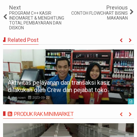
Next
Previous
PROGRAM C++ KASIR
CONTOH FLOWCHART BISNIS
INDOMARET & MENGHITUNG
MAKANAN
TOTAL PEMBAYARAN DAN
DISKON
Related Post
Aktivitas pelayanan dan transaksi kasir
dilakukan oleh Crew dan pejabat toko
Unknown
2023-09-22
PRODUK RAK MINIMARKET
MORE