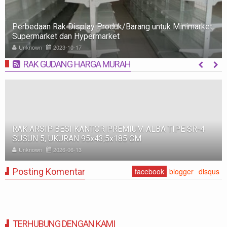
Perbedaan Rak Display Produk/Barang untuk Minimarket,
Supermarket dan Hypermarket
Unknown
2023-10-17
RAK GUDANG HARGA MURAH
MORE
RAK ARSIP BESI KANTOR PREMIUM ALBA TIPE SR-4
SUSUN 5, UKURAN 95x43,5x185 CM
Unknown
2026-06-13
Posting Komentar
facebook
blogger
disqus
TERHUBUNG DENGAN KAMI