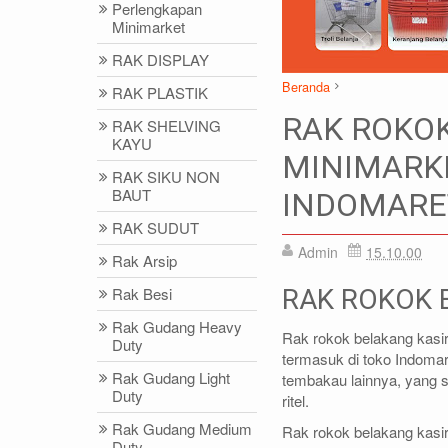
Perlengkapan
Minimarket
RAK DISPLAY
Beranda
RAK PLASTIK
Rak Minimarket
rak rokok
RAK ROKOK
RAK SHELVING
RAK ROKOK BELAKANG K
KAYU
MINIMARKE
RAK SIKU NON
BAUT
INDOMARE
DIDIN - (021)87786434
IDRIS - (02
RAK SUDUT
0812-8855-1012(WA)
0812-9678-67
Admin
15.10.00
Rak Arsip
didin@rajarak.co.id
idris@rajarak.
Rak Besi
RAK ROKOK 
Rak Gudang Heavy
Rak rokok belakang kasir 
Duty
termasuk di toko Indoma
Rak Gudang Light
tembakau lainnya, yang se
Duty
ritel.
Rak Gudang Medium
Rak rokok belakang kasi
Duty