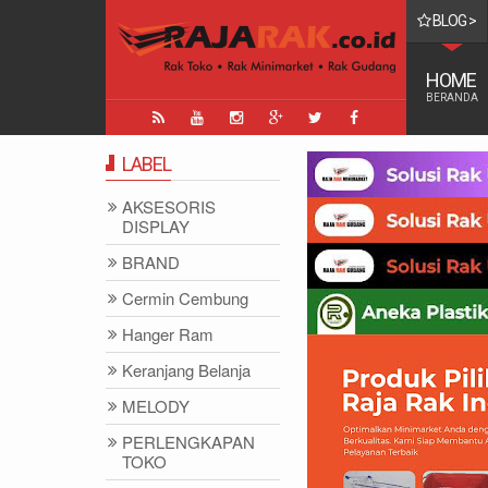
BLOG >
TINGGI DI DUNIA
HOME
BERANDA
LABEL
AKSESORIS
DISPLAY
BRAND
Cermin Cembung
Hanger Ram
Keranjang Belanja
MELODY
PERLENGKAPAN
TOKO