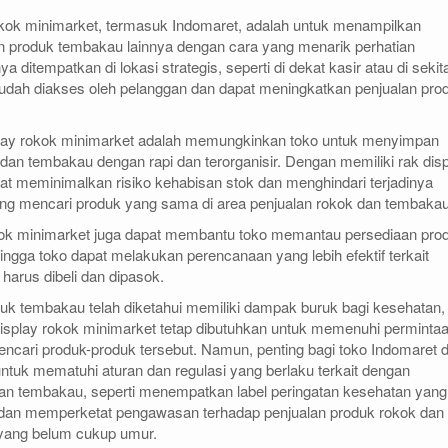
rokok minimarket, termasuk Indomaret, adalah untuk menampilkan
n produk tembakau lainnya dengan cara yang menarik perhatian
a ditempatkan di lokasi strategis, seperti di dekat kasir atau di sekit
udah diakses oleh pelanggan dan dapat meningkatkan penjualan pro
isplay rokok minimarket adalah memungkinkan toko untuk menyimpan
dan tembakau dengan rapi dan terorganisir. Dengan memiliki rak dis
apat meminimalkan risiko kehabisan stok dan menghindari terjadinya
g mencari produk yang sama di area penjualan rokok dan tembakau
rokok minimarket juga dapat membantu toko memantau persediaan pro
ngga toko dapat melakukan perencanaan yang lebih efektif terkait
harus dibeli dan dipasok.
uk tembakau telah diketahui memiliki dampak buruk bagi kesehatan,
splay rokok minimarket tetap dibutuhkan untuk memenuhi perminta
ncari produk-produk tersebut. Namun, penting bagi toko Indomaret 
untuk mematuhi aturan dan regulasi yang berlaku terkait dengan
dan tembakau, seperti menempatkan label peringatan kesehatan yang
 dan memperketat pengawasan terhadap penjualan produk rokok dan
yang belum cukup umur.