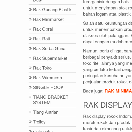
terorganisir dengan baik
untuk menyimpan stok rok
Rak Gudang Plastik
bahan logam atau plastik
Rak Minimarket
Salah satu keuntungan d
Rak Obral
untuk menempatkan produ
diakses oleh pelanggan. S
Rak Roti
dapat dengan mudah meng
Rak Serba Guna
Namun, perlu diingat b
berbagai penyakit serius,
Rak Supermarket
toko ritel lainnya yang 
Rak Toko
yang berlaku terkait den
peringatan kesehatan ya
Rak Wiremesh
penjualan produk rokok 
SINGLE HOOK
Baca juga:
RAK MINIM
TIANG BRACKET
SYSTEM
RAK DISPLA
Tiang Antrian
Rak display rokok Indom
Trolley
merek rokok dan produk t
kasir dan dirancang untu
pintu putar