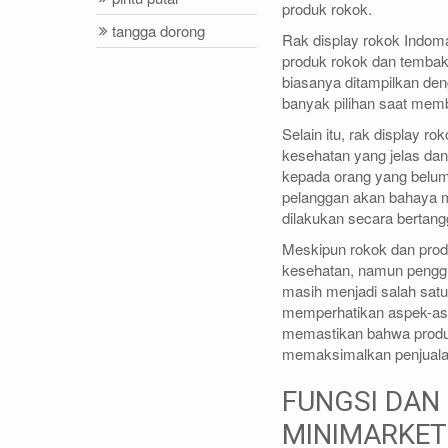
produk rokok.
tangga dorong
Rak display rokok Indoma
produk rokok dan tembakau
biasanya ditampilkan den
banyak pilihan saat mem
Selain itu, rak display r
kesehatan yang jelas da
kepada orang yang belum
pelanggan akan bahaya 
dilakukan secara bertang
Meskipun rokok dan produ
kesehatan, namun penggun
masih menjadi salah satu
memperhatikan aspek-asp
memastikan bahwa produk
memaksimalkan penjualan
FUNGSI DAN
MINIMARKE