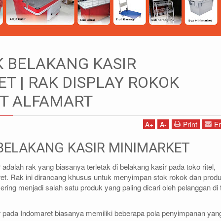
 BELAKANG KASIR
ASIR MINIMARKET | RAK DISPLAY ROKOK INDOMARET ALFAMART
T | RAK DISPLAY ROKOK
T ALFAMART
1)87786435
DIDIN - (021)87786434
85 (WA)
0812-8855-1012(WA)
A
+
A
-
Print
Em
co.id
didin@rajarak.co.id
BELAKANG KASIR MINIMARKET
adalah rak yang biasanya terletak di belakang kasir pada toko ritel,
ret. Rak ini dirancang khusus untuk menyimpan stok rokok dan prod
ring menjadi salah satu produk yang paling dicari oleh pelanggan di 
r pada Indomaret biasanya memiliki beberapa pola penyimpanan yan