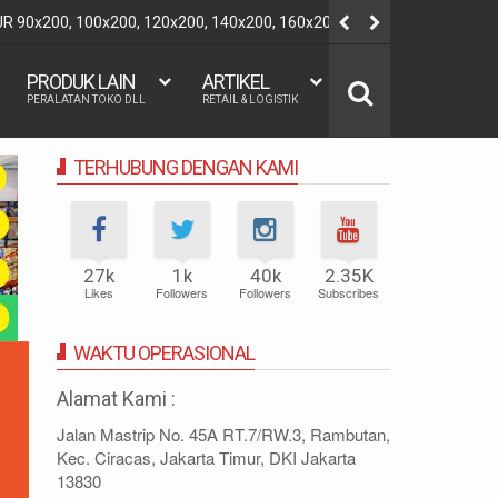
60x200, 180x200 | FUNGSI, MANFAAT DAN KEGUNAAN
REGRESI LO
PRODUK LAIN
ARTIKEL
PERALATAN TOKO DLL
RETAIL & LOGISTIK
TERHUBUNG DENGAN KAMI
27k
1k
40k
2.35K
Likes
Followers
Followers
Subscribes
WAKTU OPERASIONAL
Alamat Kami :
Jalan Mastrip No. 45A RT.7/RW.3, Rambutan,
Kec. Ciracas, Jakarta Timur, DKI Jakarta
13830