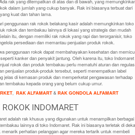
. Ada rak yang ditempatkan di atas dan di bawah, yang memungkinka
ok dalam jumlah yang cukup banyak. Rak ini biasanya terbuat dari
 yang kuat dan tahan lama.
ari penggunaan rak rokok belakang kasir adalah memungkinkan toko
k rokok dan tembakau lainnya di lokasi yang strategis dan mudah
elain itu, dengan memiliki rak rokok yang rapi dan terorganisir, toko
elola persediaan dan memantau penjualan produk rokok.
ahwa penggunaan rokok dapat membahayakan kesehatan dan memicu
 seperti kanker dan penyakit jantung. Oleh karena itu, toko Indomaret
menjual rokok dan produk tembakau perlu mematuhi aturan dan regulas
gan penjualan produk-produk tersebut, seperti menempatkan label
ng jelas di kemasan produk dan memperketat pengawasan terhadap
dan tembakau kepada orang yang belum cukup umur.
ARKET
,
RAK ALFAMART
&
RAK GONDOLA ALFAMART
Y ROKOK INDOMARET
aret adalah rak khusus yang digunakan untuk menampilkan berbagai
embakau lainnya di toko Indomaret. Rak ini biasanya terletak di deka
k menarik perhatian pelanggan agar mereka tertarik untuk membeli