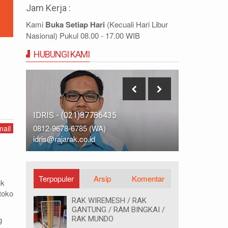
Jam Kerja :
Kami
Buka Setiap Hari
(Kecuali Hari Libur
Nasional) Pukul 08.00 - 17.00 WIB
HUBUNGI KAMI
IDRIS - (021)87786435
DIDIN - (0
0812-9678-6785 (WA)
0812-8855-
ail
idris@rajarak.co.id
didin@rajara
Terpopuler
Arsip
Komentar
uk
toko
RAK WIREMESH / RAK
GANTUNG / RAM BINGKAI /
g
RAK MUNDO