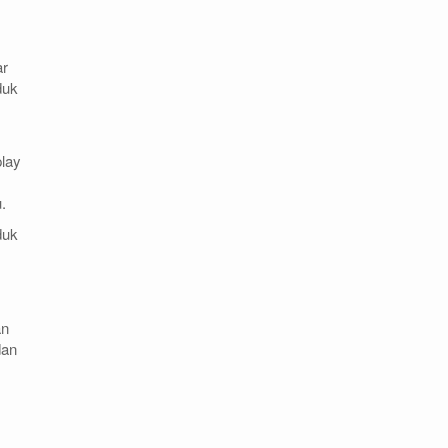
ar
duk
play
.
duk
an
dan