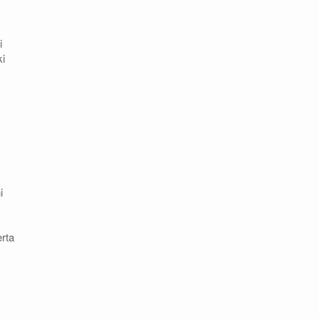
i
ki
i
rta