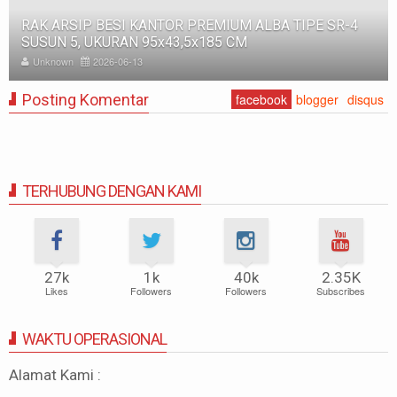
RAK ARSIP BESI KANTOR PREMIUM ALBA TIPE SR-4
SUSUN 5, UKURAN 95x43,5x185 CM
Unknown
2026-06-13
Posting Komentar
facebook
blogger
disqus
TERHUBUNG DENGAN KAMI
27k
1k
40k
2.35K
Likes
Followers
Followers
Subscribes
WAKTU OPERASIONAL
Alamat Kami :