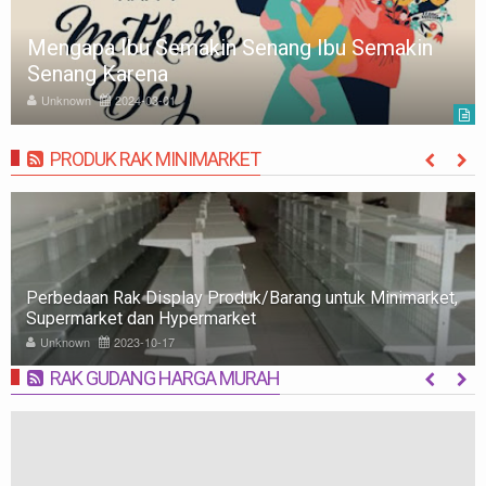
Mengapa Ibu Semakin Senang Ibu Semakin
Senang Karena
Unknown
2024-03-01
PRODUK RAK MINIMARKET
MORE
Perbedaan Rak Display Produk/Barang untuk Minimarket,
Supermarket dan Hypermarket
Unknown
2023-10-17
RAK GUDANG HARGA MURAH
MORE