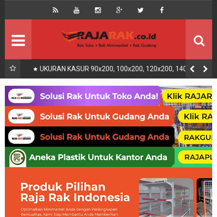
Home
Beranda
Kontak
About Us
Rak Gudang
Rak besi/Rak pallet
UKURAN KASUR 90x200, 100x200, 120x200, 140x200,
160x200, 180x200 | FUNGSI, MANFAAT DAN KEGUNAAN
Rak Minimarket
Supermarket
Produk Lain
Peralatan Toko Dll
Artikel
Retail & Logistik