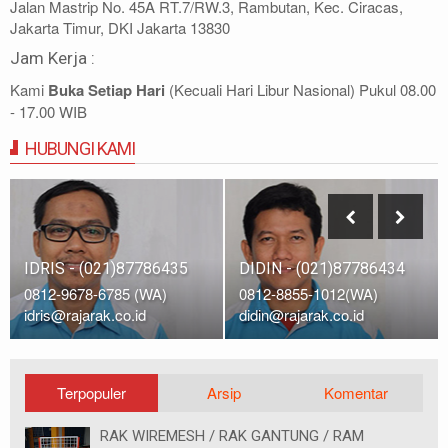
Jalan Mastrip No. 45A RT.7/RW.3, Rambutan, Kec. Ciracas,
Jakarta Timur, DKI Jakarta 13830
Jam Kerja :
Kami
Buka Setiap Hari
(Kecuali Hari Libur Nasional) Pukul 08.00
- 17.00 WIB
HUBUNGI KAMI
IDRIS - (021)87786435
DIDIN - (021)87786434
0812-9678-6785 (WA)
0812-8855-1012(WA)
idris@rajarak.co.id
didin@rajarak.co.id
Terpopuler
Arsip
Komentar
RAK WIREMESH / RAK GANTUNG / RAM