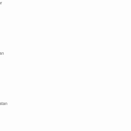
ur
.
an
atan