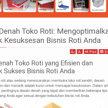
 Denah Toko Roti: Mengoptimalk
: Mengoptimalkan Ruang untuk Kesuksesan Bisnis Roti Anda
 Kesuksesan Bisnis Roti Anda
A
+
A
-
Print
Em
1)87786435
DIDIN - (021)87786434
85 (WA)
0812-8855-1012(WA)
enah Toko Roti yang Efisien dan
co.id
didin@rajarak.co.id
k Sukses Bisnis Roti Anda
s roti atau sedang merencanakan membuka toko roti sendiri, desain
sien dan menarik adalah kunci untuk mencapai kesuksesan. Dalam art
 pentingnya desain denah yang tepat dan memberikan beberapa tips
ng Anda agar sesuai dengan kebutuhan bisnis roti Anda.