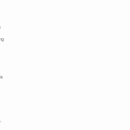
a
ng
da
.