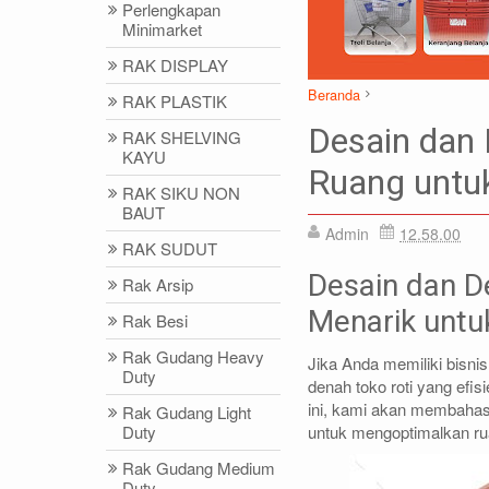
Perlengkapan
Minimarket
RAK DISPLAY
Beranda
RAK PLASTIK
Artikel
DENAH TOKO
Desain dan
RAK SHELVING
Desain dan Denah Toko Roti
KAYU
Ruang untuk
RAK SIKU NON
BAUT
Admin
12.58.00
DIDIN - (021)87786434
IDRIS - (02
RAK SUDUT
0812-8855-1012(WA)
0812-9678-67
Desain dan D
Rak Arsip
didin@rajarak.co.id
idris@rajarak.
Menarik untu
Rak Besi
Rak Gudang Heavy
Jika Anda memiliki bisni
Duty
denah toko roti yang efi
ini, kami akan membahas
Rak Gudang Light
untuk mengoptimalkan rua
Duty
Rak Gudang Medium
Duty