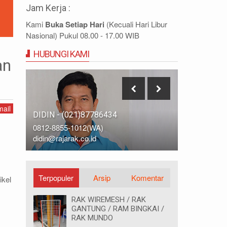
Jam Kerja :
Kami
Buka Setiap Hari
(Kecuali Hari Libur
Nasional) Pukul 08.00 - 17.00 WIB
HUBUNGI KAMI
an
ail
IDRIS - (021)87786435
DIDIN - (0
0812-9678-6785 (WA)
0812-8855-
idris@rajarak.co.id
didin@rajara
Terpopuler
Arsip
Komentar
ikel
RAK WIREMESH / RAK
GANTUNG / RAM BINGKAI /
RAK MUNDO