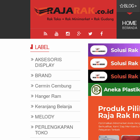
BLOG >
TINGGI DI DUNIA
HOME
BERANDA
LABEL
AKSESORIS
DISPLAY
BRAND
Cermin Cembung
Hanger Ram
Keranjang Belanja
MELODY
PERLENGKAPAN
TOKO