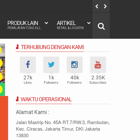
60x200, 180x200 | FUNGSI, MANFAAT DAN KEGUNAAN
REGRESI L
PRODUK LAIN
ARTIKEL
PERALATAN TOKO DLL
RETAIL & LOGISTIK
TERHUBUNG DENGAN KAMI
27k
1k
40k
2.35K
Likes
Followers
Followers
Subscribes
WAKTU OPERASIONAL
Alamat Kami :
Jalan Mastrip No. 45A RT.7/RW.3, Rambutan,
Kec. Ciracas, Jakarta Timur, DKI Jakarta
13830