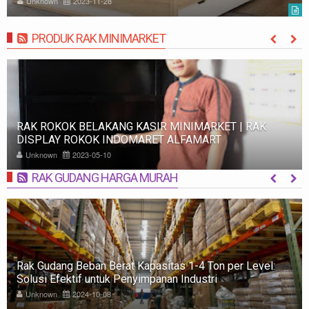
Unknown
2023-11-28
PRODUK RAK MINIMARKET
MORE
RAK ROKOK BELAKANG KASIR MINIMARKET | RAK
DISPLAY ROKOK INDOMARET ALFAMART
Unknown
2023-05-10
RAK GUDANG HARGA MURAH
MORE
Rak Gudang Beban Berat Kapasitas 1-4 Ton per Level:
Solusi Efektif untuk Penyimpanan Industri
Unknown
2024-10-08