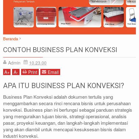
Beranda
Artikel
Artikel Bisnis
CONTOH BUSINESS PLAN KONVEKSI
CONTOH BUSINESS PLAN KONVEKSI
Admin
10.23.00
A
+
A
-
Print
Email
APA ITU BUSINESS PLAN KONVEKSI?
Business Plan Konveksi adalah dokumen tertulis yang
menggambarkan secara rinci rencana bisnis untuk perusahaan
konveksi. Business plan ini berfungsi sebagai panduan strategis
yang menguraikan tujuan bisnis, strategi operasional, analisis
pasar, proyeksi keuangan, dan langkah-langkah implementasi
yang akan diambil untuk mencapai kesuksesan bisnis dalam
industri konveksi.