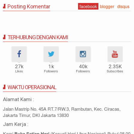
Posting Komentar
facebook
blogger
disqus
TERHUBUNG DENGAN KAMI
27k
1k
40k
2.35K
Likes
Followers
Followers
Subscribes
WAKTU OPERASIONAL
Alamat Kami :
Jalan Mastrip No. 45A RT.7/RW.3, Rambutan, Kec. Ciracas,
Jakarta Timur, DKI Jakarta 13830
Jam Kerja :
Kami
Buka Setiap Hari
(Kecuali Hari Libur Nasional) Pukul 08.00