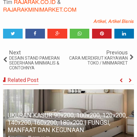
Tim
RAJARAK.CO.ID
&
RAJARAKMINIMARKET.COM
Artikel
,
Artikel Bisnis
Tweet
Share
Share
Share
Share
Share
0
Next
Previous
DESAIN STAND PAMERAN
CARA MEREKRUT KARYAWAN
SEDERHANA MINIMALIS &
TOKO / MINIMARKET
CONTOHNYA
Related Post
UKURAN KASUR 90x200, 100x200, 120x200,
140x200, 160x200, 180x200 | FUNGSI,
MANFAAT DAN KEGUNAAN