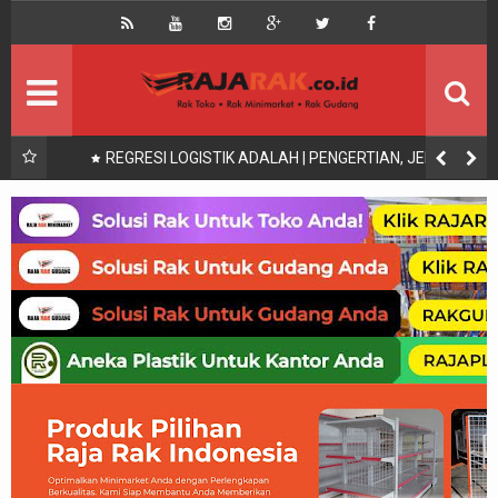
Home
Beranda
Kontak
About Us
Rak Gudang
Rak besi/Rak pallet
x200,
REGRESI LOGISTIK ADALAH | PENGERTIAN, JENIS,
UNAAN
SYARAT UJI DAN CONTOH
Rak Minimarket
Supermarket
Produk Lain
Peralatan Toko Dll
Artikel
Retail & Logistik