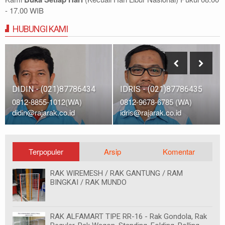
- 17.00 WIB
HUBUNGI KAMI
DIDIN - (021)87786434
IDRIS - (021)87786435
0812-8855-1012(WA)
0812-9678-6785 (WA)
didin@rajarak.co.id
idris@rajarak.co.id
Terpopuler
Arsip
Komentar
RAK WIREMESH / RAK GANTUNG / RAM
BINGKAI / RAK MUNDO
RAK ALFAMART TIPE RR-16 - Rak Gondola, Rak