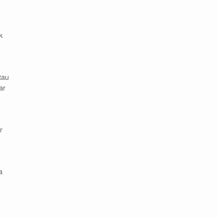
k
tau
ar
r
a