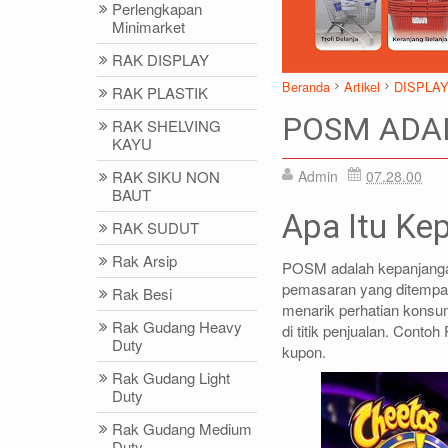
Perlengkapan
Minimarket
RAK DISPLAY
Beranda
Artikel
DISPLA
RAK PLASTIK
POSM ADAL
RAK SHELVING
KAYU
RAK SIKU NON
Admin
07.28.00
BAUT
Apa Itu K
DIDIN - (021)87786434
IDRIS - (02
RAK SUDUT
0812-8855-1012(WA)
0812-9678-67
Rak Arsip
POSM adalah kepanjangan 
didin@rajarak.co.id
idris@rajarak.
pemasaran yang ditempatk
Rak Besi
menarik perhatian konsu
Rak Gudang Heavy
di titik penjualan. Conto
Duty
kupon.
Rak Gudang Light
Duty
Rak Gudang Medium
Duty