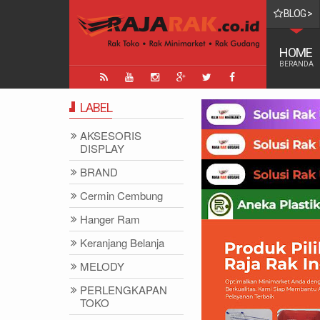
BLOG >
TINGGI DI DUNIA
HOME
BERANDA
LABEL
AKSESORIS
DISPLAY
BRAND
Cermin Cembung
Hanger Ram
Keranjang Belanja
MELODY
PERLENGKAPAN
TOKO