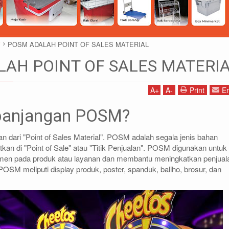
Y
POSM ADALAH POINT OF SALES MATERIAL
AH POINT OF SALES MATERI
A
+
A
-
Print
Em
epanjangan POSM?
1)87786435
DIDIN - (021)87786434
85 (WA)
0812-8855-1012(WA)
dari "Point of Sales Material". POSM adalah segala jenis bahan
co.id
didin@rajarak.co.id
an di "Point of Sale" atau "Titik Penjualan". POSM digunakan untuk
men pada produk atau layanan dan membantu meningkatkan penjual
h POSM meliputi display produk, poster, spanduk, baliho, brosur, dan