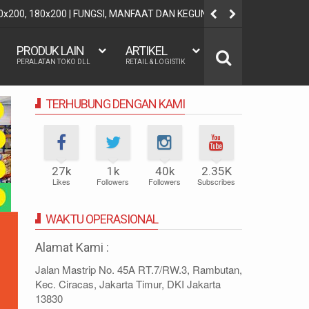
60x200, 180x200 | FUNGSI, MANFAAT DAN KEGUNAAN
REGRESI LO
PRODUK LAIN
ARTIKEL
PERALATAN TOKO DLL
RETAIL & LOGISTIK
TERHUBUNG DENGAN KAMI
27k
1k
40k
2.35K
Likes
Followers
Followers
Subscribes
WAKTU OPERASIONAL
Alamat Kami :
Jalan Mastrip No. 45A RT.7/RW.3, Rambutan,
Kec. Ciracas, Jakarta Timur, DKI Jakarta
13830