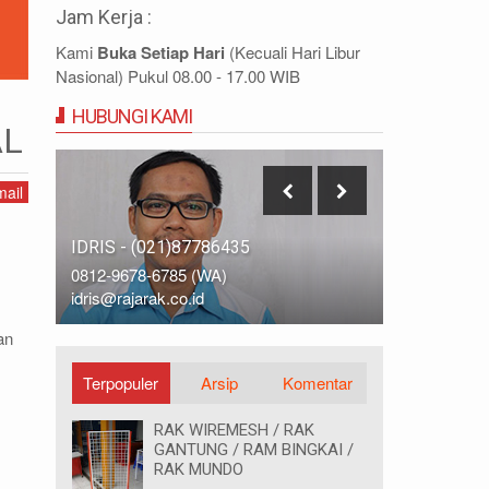
Jam Kerja :
Kami
Buka Setiap Hari
(Kecuali Hari Libur
Nasional) Pukul 08.00 - 17.00 WIB
HUBUNGI KAMI
AL
ail
IDRIS - (021)87786435
DIDIN - (0
0812-9678-6785 (WA)
0812-8855-
idris@rajarak.co.id
didin@rajara
an
Terpopuler
Arsip
Komentar
RAK WIREMESH / RAK
GANTUNG / RAM BINGKAI /
RAK MUNDO