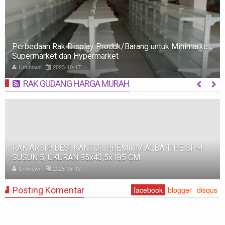
Rak Minimarket: Pengertian, Jenis, Fungsi, dan Tips
Memilih
Unknown
2023-10-09
RAK GUDANG HARGA MURAH
MORE
RAK BESI SUSUN GUDANG PABRIK MEDIUM DUTY ZA-
500, WARNA FULL BIRU, UKURAN 150x100x200 CM
Unknown
2025-11-12
Posting Komentar
facebook
blogger
disqus