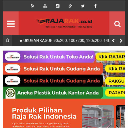
Home
Beranda
Kontak
About Us
Rak Gudang
Rak besi/Rak pallet
UKURAN KASUR 90x200, 100x200, 120x200, 140x200,
160x200, 180x200 | FUNGSI, MANFAAT DAN KEGUNAAN
Rak Minimarket
Supermarket
Produk Lain
Peralatan Toko Dll
Artikel
Retail & Logistik