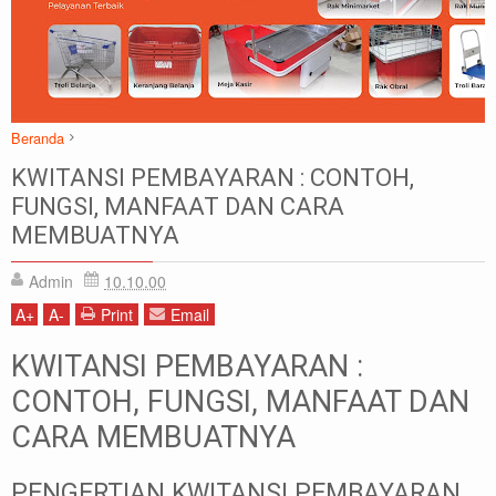
Beranda
Artikel
Kwitansi Pembayaran
KWITANSI PEMBAYARAN : CONTOH,
KWITANSI PEMBAYARAN : CONTOH, FUNGSI, MANFAAT DAN CARA
FUNGSI, MANFAAT DAN CARA
MEMBUATNYA
MEMBUATNYA
Admin
10.10.00
A
+
A
-
Print
Email
KWITANSI PEMBAYARAN :
CONTOH, FUNGSI, MANFAAT DAN
CARA MEMBUATNYA
PENGERTIAN KWITANSI PEMBAYARAN