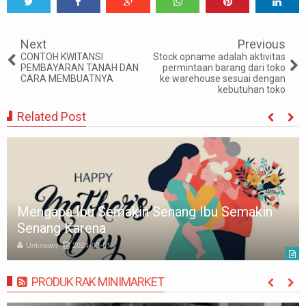
Tweet
Share
Share
Share
Share
Share
0
Next
Previous
CONTOH KWITANSI
Stock opname adalah aktivitas
PEMBAYARAN TANAH DAN
permintaan barang dari toko
CARA MEMBUATNYA
ke warehouse sesuai dengan
kebutuhan toko
Related Post
 Semakin
15 PERINGKAT MATA UANG TERTIN
DUNIA
Unknown
2024-02-24
PRODUK RAK MINIMARKET
MORE