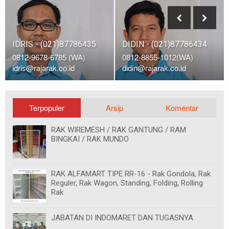
IDRIS - (021)87786435
DIDIN - (021)87786434
0812-9678-6785 (WA)
0812-8855-1012(WA)
idris@rajarak.co.id
didin@rajarak.co.id
Terpopuler
Arsip
Komentar
RAK WIREMESH / RAK GANTUNG / RAM
BINGKAI / RAK MUNDO
RAK ALFAMART TIPE RR-16 - Rak Gondola, Rak
Reguler, Rak Wagon, Standing, Folding, Rolling
Rak
JABATAN DI INDOMARET DAN TUGASNYA