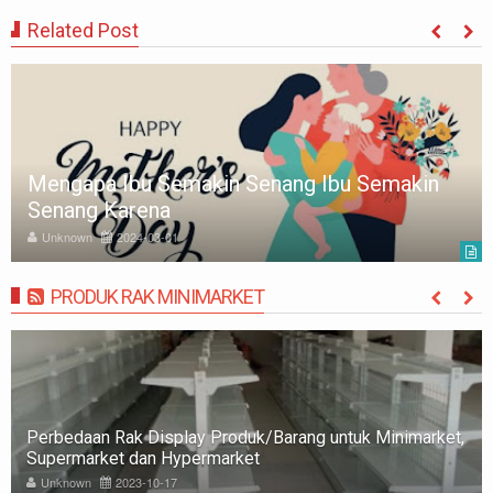
Related Post
kin Senang Ibu Semakin
15 PERINGKAT MAT
DUNIA
Unknown
2024-02-24
PRODUK RAK MINIMARKET
MORE
Rak Minimarket: Pengertian, Jenis, Fungsi, dan Tips
Memilih
Unknown
2023-10-09