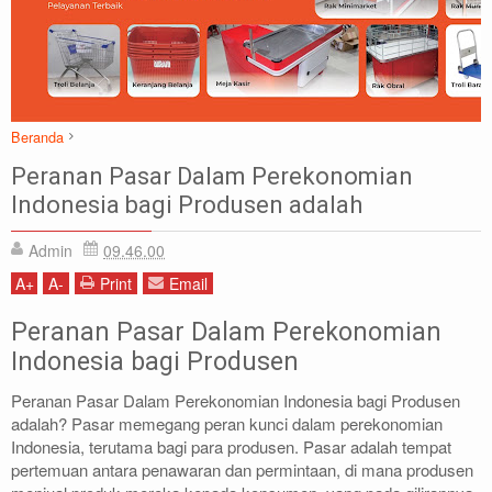
Beranda
Artikel
Pasar Terdekat
Peranan Pasar Dalam Perekonomian
Peranan Pasar Dalam Perekonomian Indonesia bagi Produsen adalah
Indonesia bagi Produsen adalah
Admin
09.46.00
A
+
A
-
Print
Email
Peranan Pasar Dalam Perekonomian
Indonesia bagi Produsen
Peranan Pasar Dalam Perekonomian Indonesia bagi Produsen
adalah? Pasar memegang peran kunci dalam perekonomian
Indonesia, terutama bagi para produsen. Pasar adalah tempat
pertemuan antara penawaran dan permintaan, di mana produsen