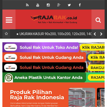
Home
Beranda
Kontak
About Us
Rak Gudang
Rak besi/Rak pallet
UKURAN KASUR 90x200, 100x200, 120x200, 140x200,
160x200, 180x200 | FUNGSI, MANFAAT DAN KEGUNAAN
Rak Minimarket
Supermarket
Produk Lain
Peralatan Toko Dll
Artikel
Retail & Logistik