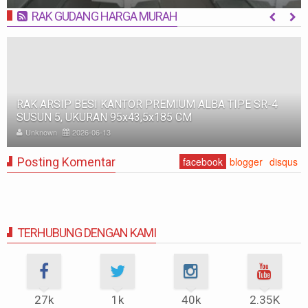
RAK GUDANG HARGA MURAH
MORE
RAK BESI SUSUN GUDANG PABRIK MEDIUM DUTY ZA-
500, WARNA FULL BIRU, UKURAN 150x100x200 CM
Unknown
2025-11-12
Posting Komentar
facebook
blogger
disqus
TERHUBUNG DENGAN KAMI
27k
1k
40k
2.35K