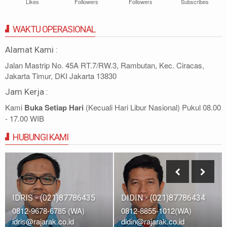
Likes
Followers
Followers
Subscribes
WAKTU OPERASIONAL
Alamat Kami :
Jalan Mastrip No. 45A RT.7/RW.3, Rambutan, Kec. Ciracas,
Jakarta Timur, DKI Jakarta 13830
Jam Kerja :
Kami
Buka Setiap Hari
(Kecuali Hari Libur Nasional) Pukul 08.00
- 17.00 WIB
HUBUNGI KAMI
IDRIS - (021)87786435
DIDIN - (021)87786434
0812-9678-6785 (WA)
0812-8855-1012(WA)
idris@rajarak.co.id
didin@rajarak.co.id