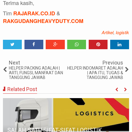
Terima kasih,
Tim
&
RAJARAK.CO.ID
RAKGUDANGHEAVYDUTY.COM
Artikel
,
logistik
Tweet
Share
Share
Share
Share
Share
0
Next
Previous
HELPER PACKING ADALAH |
HELPER INDOMARET ADALAH
ARTI, FUNGSI, MANFAAT DAN
| APA ITU, TUGAS &
TANGGUNG JAWAB
TANGGUNG JAWAB
Related Post
SALAH SATU SIFAT-SIFAT LOGISTIK