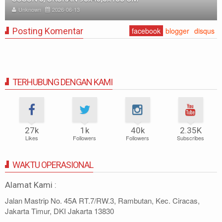
6-06-13
Unknown
2025-11
Posting Komentar
facebook
blogger
disqus
TERHUBUNG DENGAN KAMI
27k
1k
40k
2.35K
Likes
Followers
Followers
Subscribes
WAKTU OPERASIONAL
Alamat Kami :
Jalan Mastrip No. 45A RT.7/RW.3, Rambutan, Kec. Ciracas,
Jakarta Timur, DKI Jakarta 13830