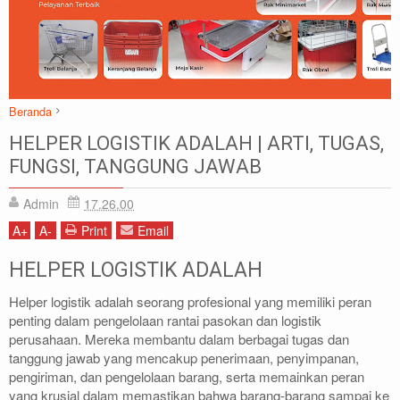
Beranda
Artikel
logistik
HELPER LOGISTIK ADALAH | ARTI, TUGAS,
HELPER LOGISTIK ADALAH | ARTI, TUGAS, FUNGSI, TANGGUNG
FUNGSI, TANGGUNG JAWAB
JAWAB
Admin
17.26.00
A
+
A
-
Print
Email
HELPER LOGISTIK ADALAH
Helper logistik adalah seorang profesional yang memiliki peran
penting dalam pengelolaan rantai pasokan dan logistik
perusahaan. Mereka membantu dalam berbagai tugas dan
tanggung jawab yang mencakup penerimaan, penyimpanan,
pengiriman, dan pengelolaan barang, serta memainkan peran
yang krusial dalam memastikan bahwa barang-barang sampai ke