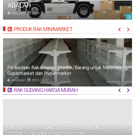
ADALAH
Unknown
2023-11-27
PRODUK RAK MINIMARKET
MORE
 untuk Minimarket,
Rak Minimarket: Pengertian, Jenis, Fungs
Memilih
Unknown
2023-10-09
RAK GUDANG HARGA MURAH
MORE
ESI KANTOR PREMIUM ALBA TIPE SR-4
RAK BESI SUSU
RAN 95x43,5x185 CM
500, WARNA FUL