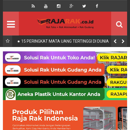
Home
Beranda
Kontak
About Us
Rak Gudang
Rak besi/Rak pallet
UKURAN KASUR 90x200, 100x200, 120x200, 140x200,
160x200, 180x200 | FUNGSI, MANFAAT DAN KEGUNAAN
Rak Minimarket
Supermarket
Produk Lain
Peralatan Toko Dll
Artikel
Retail & Logistik