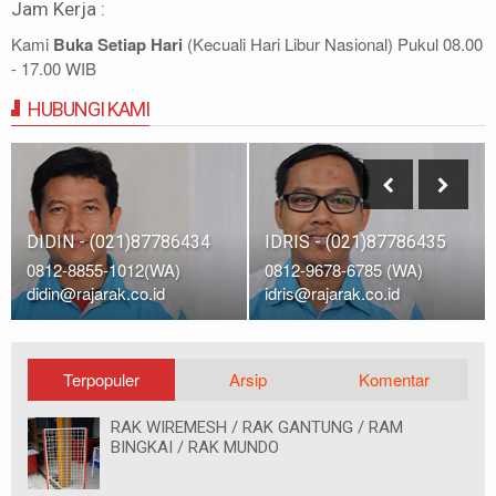
Jam Kerja :
Kami
Buka Setiap Hari
(Kecuali Hari Libur Nasional) Pukul 08.00
- 17.00 WIB
HUBUNGI KAMI
IDRIS - (021)87786435
DIDIN - (021)87786434
0812-9678-6785 (WA)
0812-8855-1012(WA)
idris@rajarak.co.id
didin@rajarak.co.id
Terpopuler
Arsip
Komentar
RAK WIREMESH / RAK GANTUNG / RAM
BINGKAI / RAK MUNDO