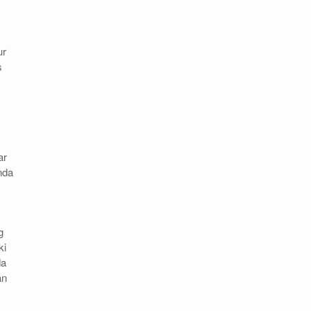
ur
s
ar
nda
g
ki
da
an