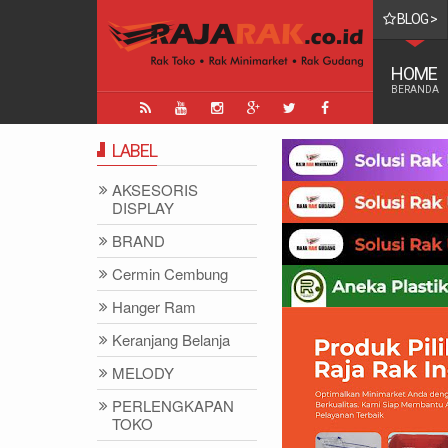
BLOG >
catatan Setelah Proses Pengadaan Logistik adalah
HOME
BERANDA
LABEL
AKSESORIS
DISPLAY
BRAND
Cermin Cembung
Hanger Ram
Keranjang Belanja
MELODY
PERLENGKAPAN
TOKO