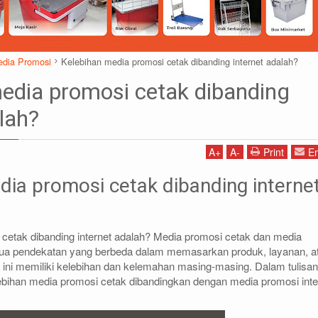
dia Promosi
Kelebihan media promosi cetak dibanding internet adalah?
edia promosi cetak dibanding
lah?
A
+
A
-
Print
Em
1)87786435
DIDIN - (021)87786434
85 (WA)
0812-8855-1012(WA)
dia promosi cetak dibanding interne
co.id
didin@rajarak.co.id
cetak dibanding internet adalah? Media promosi cetak dan media
 dua pendekatan yang berbeda dalam memasarkan produk, layanan, a
 ini memiliki kelebihan dan kelemahan masing-masing. Dalam tulisan 
bihan media promosi cetak dibandingkan dengan media promosi inte