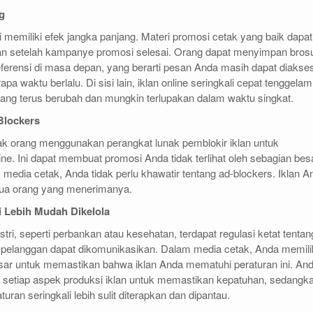
g
li memiliki efek jangka panjang. Materi promosi cetak yang baik dapat
an setelah kampanye promosi selesai. Orang dapat menyimpan bros
eferensi di masa depan, yang berarti pesan Anda masih dapat diakse
pa waktu berlalu. Di sisi lain, iklan online seringkali cepat tenggelam
yang terus berubah dan mungkin terlupakan dalam waktu singkat.
Blockers
nyak orang menggunakan perangkat lunak pemblokir iklan untuk
ine. Ini dapat membuat promosi Anda tidak terlihat oleh sebagian bes
media cetak, Anda tidak perlu khawatir tentang ad-blockers. Iklan A
emua orang yang menerimanya.
 Lebih Mudah Dikelola
ri, seperti perbankan atau kesehatan, terdapat regulasi ketat tentan
 pelanggan dapat dikomunikasikan. Dalam media cetak, Anda memili
esar untuk memastikan bahwa iklan Anda mematuhi peraturan ini. An
 setiap aspek produksi iklan untuk memastikan kepatuhan, sedangk
turan seringkali lebih sulit diterapkan dan dipantau.