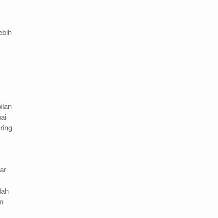
ebih
ilan
ai
ring
ar
lah
in