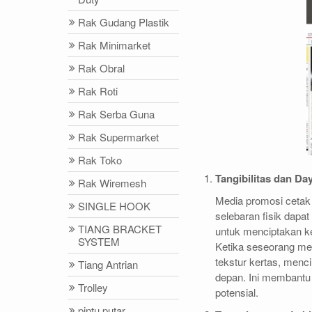
Rak Gudang Plastik
Rak Minimarket
Rak Obral
Rak Roti
Rak Serba Guna
Rak Supermarket
Rak Toko
Tangibilitas dan Da
Rak Wiremesh
Media promosi cetak m
SINGLE HOOK
selebaran fisik dapa
TIANG BRACKET
untuk menciptakan ke
SYSTEM
Ketika seseorang me
tekstur kertas, menc
Tiang Antrian
depan. Ini membantu
Trolley
potensial.
pintu putar