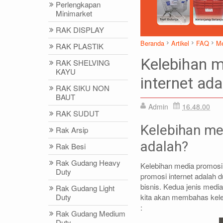
Perlengkapan
Minimarket
RAK DISPLAY
Beranda
Artikel
FAQ
Me
RAK PLASTIK
Kelebihan m
RAK SHELVING
KAYU
internet ada
RAK SIKU NON
BAUT
Admin
16.48.00
DIDIN - (021)87786434
IDRIS - (02
RAK SUDUT
0812-8855-1012(WA)
0812-9678-67
Kelebihan me
Rak Arsip
didin@rajarak.co.id
idris@rajarak.
adalah?
Rak Besi
Rak Gudang Heavy
Kelebihan media promosi 
Duty
promosi internet adalah
bisnis. Kedua jenis media
Rak Gudang Light
kita akan membahas kele
Duty
:
Rak Gudang Medium
Duty