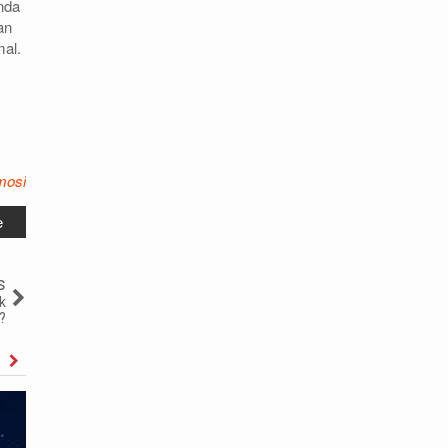
nda
an
mal.
mosi
e
s
k
?