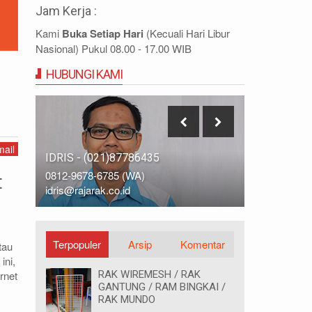
Jam Kerja :
Kami
Buka Setiap Hari
(Kecuali Hari Libur
Nasional) Pukul 08.00 - 17.00 WIB
HUBUNGI KAMI
ail
IDRIS - (021)87786435
DIDIN - (0
0812-9678-6785 (WA)
0812-8855-
t
idris@rajarak.co.id
didin@rajara
Terpopuler
Arsip
Komentar
tau
ini,
rnet
RAK WIREMESH / RAK
GANTUNG / RAM BINGKAI /
RAK MUNDO