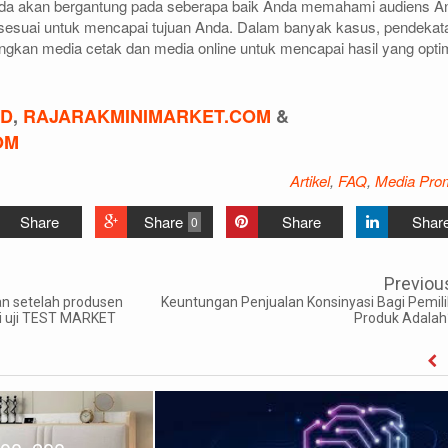
nda akan bergantung pada seberapa baik Anda memahami audiens A
sesuai untuk mencapai tujuan Anda. Dalam banyak kasus, pendekat
gkan media cetak dan media online untuk mencapai hasil yang opti
ID
,
RAJARAKMINIMARKET.COM
&
OM
Artikel
,
FAQ
,
Media Pro
Share
Share
Share
Shar
0
Previou
an setelah produsen
Keuntungan Penjualan Konsinyasi Bagi Pemili
i uji TEST MARKET
Produk Adalah