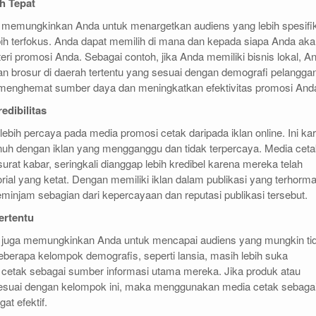
h Tepat
 memungkinkan Anda untuk menargetkan audiens yang lebih spesifi
ih terfokus. Anda dapat memilih di mana dan kepada siapa Anda ak
eri promosi Anda. Sebagai contoh, jika Anda memiliki bisnis lokal, A
an brosur di daerah tertentu yang sesuai dengan demografi pelangga
menghemat sumber daya dan meningkatkan efektivitas promosi And
edibilitas
ebih percaya pada media promosi cetak daripada iklan online. Ini ka
penuh dengan iklan yang mengganggu dan tidak terpercaya. Media ceta
surat kabar, seringkali dianggap lebih kredibel karena mereka telah
rial yang ketat. Dengan memiliki iklan dalam publikasi yang terhorma
minjam sebagian dari kepercayaan dan reputasi publikasi tersebut.
ertentu
 juga memungkinkan Anda untuk mencapai audiens yang mungkin ti
Beberapa kelompok demografis, seperti lansia, masih lebih suka
etak sebagai sumber informasi utama mereka. Jika produk atau
sesuai dengan kelompok ini, maka menggunakan media cetak sebaga
at efektif.