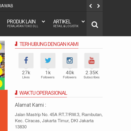
 JAWAB
Pengertian 
PRODUK LAIN
ARTIKEL
PERALATAN TOKO DLL
RETAIL & LOGISTIK
TERHUBUNG DENGAN KAMI
27k
1k
40k
2.35K
Likes
Followers
Followers
Subscribes
WAKTU OPERASIONAL
Alamat Kami :
Jalan Mastrip No. 45A RT.7/RW.3, Rambutan,
Kec. Ciracas, Jakarta Timur, DKI Jakarta
13830