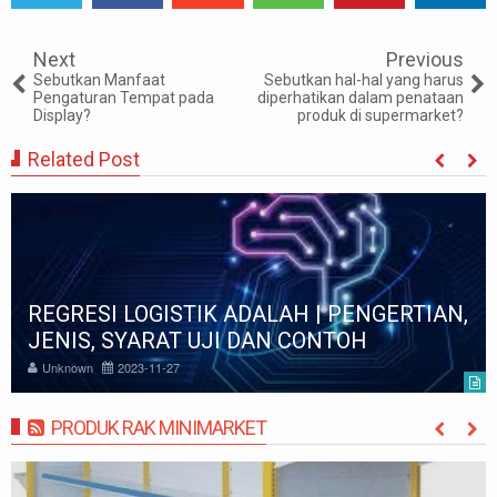
Tweet
Share
Share
Share
Share
Share
0
Next
Previous
Sebutkan Manfaat
Sebutkan hal-hal yang harus
Pengaturan Tempat pada
diperhatikan dalam penataan
Display?
produk di supermarket?
Related Post
REGRESI LOGISTIK ADALAH | PENGERTIAN,
JENIS, SYARAT UJI DAN CONTOH
Unknown
2023-11-27
PRODUK RAK MINIMARKET
MORE