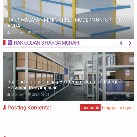
RAK SWALAYAN MINIMARKET MODERN UNTUK TOKO
ANDA
Unknown
2023-05-02
RAK GUDANG HARGA MURAH
MORE
Rak Gudang dan Chilling Box termasuk dalam kategori
Peralatan Penyimpanan
Unknown
2024-06-03
Posting Komentar
facebook
blogger
disqus