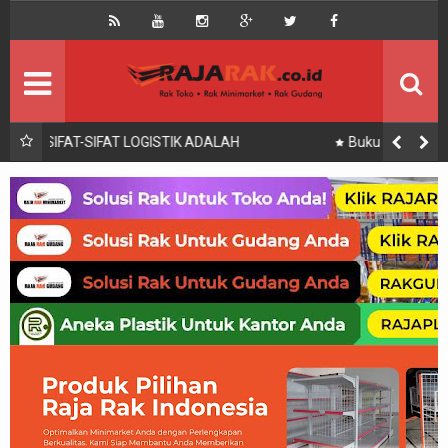
Home
Beranda
Kontak
About Us
Rak Gudang
Rak besi/Rak pallet
Buku yang Digunakan untuk Pencatatan Setelah Proses
Pengadaan Logistik adalah
Rak Minimarket
Supermarket
Produk Lain
Peralatan Toko Dll
Artikel
Retail & Logistik