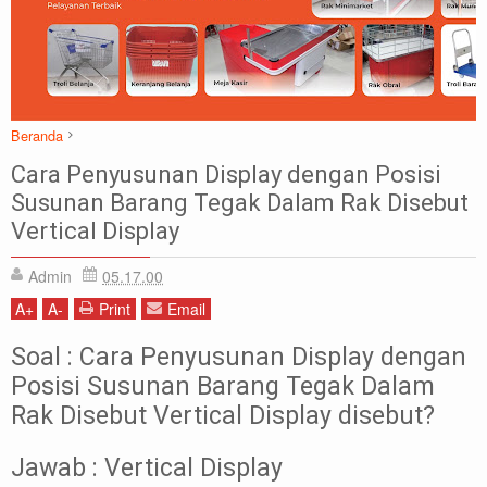
Beranda
Artikel
DISPLAY
Soal Jawab
Cara Penyusunan Display dengan Posisi
Cara Penyusunan Display dengan Posisi Susunan Barang Tegak Dalam
Susunan Barang Tegak Dalam Rak Disebut
Rak Disebut Vertical Display
Vertical Display
Admin
05.17.00
A
+
A
-
Print
Email
Soal : Cara Penyusunan Display dengan
Posisi Susunan Barang Tegak Dalam
Rak Disebut Vertical Display disebut?
Jawab : Vertical Display