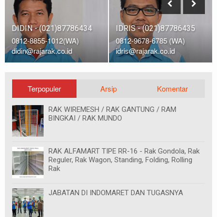
DIDIN - (021)87786434
IDRIS - (021)87786435
0812-8855-1012(WA)
0812-9678-6785 (WA)
didin@rajarak.co.id
idris@rajarak.co.id
Terpopuler
Arsip
Komentar
RAK WIREMESH / RAK GANTUNG / RAM
BINGKAI / RAK MUNDO
RAK ALFAMART TIPE RR-16 - Rak Gondola, Rak
Reguler, Rak Wagon, Standing, Folding, Rolling
Rak
JABATAN DI INDOMARET DAN TUGASNYA