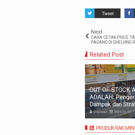
Tweet
Next
CARA CETAK PRICE T
PASANG DI SHELVING 
Related Post
URAN KASUR 90x200,
0x200, 120x200, 140x200,
OUT OF STOCK 
0x200, 180x200 | FUNGSI,
ADALAH: Pengert
ANFAAT DAN KEGUNAAN
Dampak dan Stra
nknown
2023-11-28
Unknown
2024-01-17
PRODUK RAK MIN