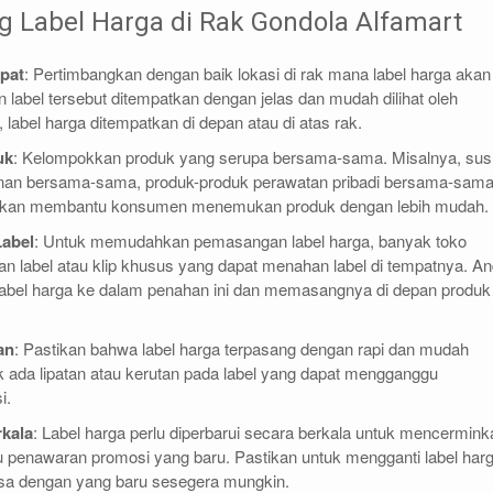
 Label Harga di Rak Gondola Alfamart
epat
: Pertimbangkan dengan baik lokasi di rak mana label harga akan
 label tersebut ditempatkan dengan jelas dan mudah dilihat oleh
label harga ditempatkan di depan atau di atas rak.
uk
: Kelompokkan produk yang serupa bersama-sama. Misalnya, su
an bersama-sama, produk-produk perawatan pribadi bersama-sama
i akan membantu konsumen menemukan produk dengan lebih mudah.
abel
: Untuk memudahkan pemasangan label harga, banyak toko
 label atau klip khusus yang dapat menahan label di tempatnya. A
bel harga ke dalam penahan ini dan memasangnya di depan produk
an
: Pastikan bahwa label harga terpasang dengan rapi dan mudah
ak ada lipatan atau kerutan pada label yang dapat mengganggu
i.
rkala
: Label harga perlu diperbarui secara berkala untuk mencermink
 penawaran promosi yang baru. Pastikan untuk mengganti label har
sa dengan yang baru sesegera mungkin.