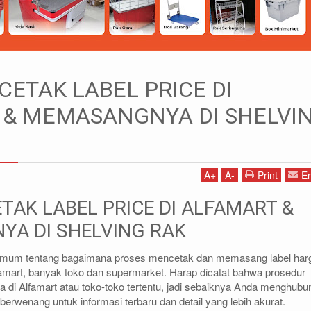
 Price
ETAK LABEL PRICE DI
RICE DI ALFAMART & MEMASANGNYA DI SHELVING RAK
 & MEMASANGNYA DI SHELVI
1)87786435
DIDIN - (021)87786434
85 (WA)
0812-8855-1012(WA)
A
+
A
-
Print
Em
co.id
didin@rajarak.co.id
TAK LABEL PRICE DI ALFAMART &
A DI SHELVING RAK
 umum tentang bagaimana proses mencetak dan memasang label har
famart, banyak toko dan supermarket. Harap dicatat bahwa prosedur
 di Alfamart atau toko-toko tertentu, jadi sebaiknya Anda menghubu
berwenang untuk informasi terbaru dan detail yang lebih akurat.