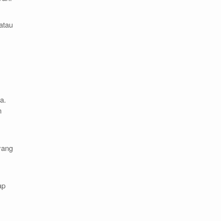
atau
a.
n
yang
ap