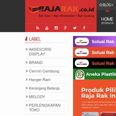
BLOG >
TINGGI DI DUNIA
HOME
BERANDA
LABEL
AKSESORIS
DISPLAY
BRAND
Cermin Cembung
Hanger Ram
Keranjang Belanja
MELODY
PERLENGKAPAN
TOKO