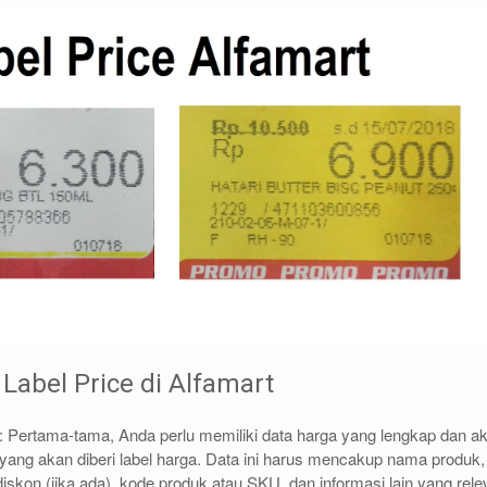
Label Price di Alfamart
: Pertama-tama, Anda perlu memiliki data harga yang lengkap dan ak
ang akan diberi label harga. Data ini harus mencakup nama produk,
diskon (jika ada), kode produk atau SKU, dan informasi lain yang rele