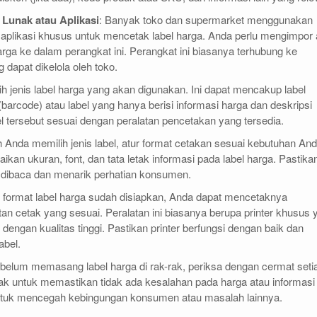
Lunak atau Aplikasi
: Banyak toko dan supermarket menggunakan
 aplikasi khusus untuk mencetak label harga. Anda perlu mengimpor 
a ke dalam perangkat ini. Perangkat ini biasanya terhubung ke
 dapat dikelola oleh toko.
ilih jenis label harga yang akan digunakan. Ini dapat mencakup label
barcode) atau label yang hanya berisi informasi harga dan deskripsi
el tersebut sesuai dengan peralatan pencetakan yang tersedia.
h Anda memilih jenis label, atur format cetakan sesuai kebutuhan And
kan ukuran, font, dan tata letak informasi pada label harga. Pastika
 dibaca dan menarik perhatian konsumen.
h format label harga sudah disiapkan, Anda dapat mencetaknya
n cetak yang sesuai. Peralatan ini biasanya berupa printer khusus 
dengan kualitas tinggi. Pastikan printer berfungsi dengan baik dan
abel.
ebelum memasang label harga di rak-rak, periksa dengan cermat seti
etak untuk memastikan tidak ada kesalahan pada harga atau informasi
 untuk mencegah kebingungan konsumen atau masalah lainnya.