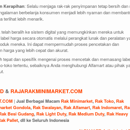
n Kerapihan
: Selalu menjaga rak-rak penyimpanan tetap bersih dan r
engalaman berbelanja konsumen menjadi lebih nyaman dan membant
 terlihat lebih menarik.
ga telah beralih ke sistem digital yang memungkinkan mereka untuk
abel harga secara otomatis melalui perangkat lunak dan peralatan y
roduk mereka. Ini dapat mempermudah proses pencetakan dan
harga yang lebih cepat dan akurat.
bih tepat dan spesifik mengenai proses mencetak dan memasang labe
oko-toko tertentu, sebaiknya Anda menghubungi Alfamart atau pihak y
ut.
ID
&
RAJARAKMINIMARKET.COM
T.COM
|
Jual Berbagai Macam
Rak Minimarket
,
Rak Toko
,
Rak
market Gondola
,
Rak Swalayan
,
Rak Alfamart
,
Rak Indomaret
,
Ra
Rak Besi Gudang
,
Rak Light Duty
,
Rak Medium Duty
,
Rak Heavy
ak Pallet
, dll ke Seluruh Indonesia