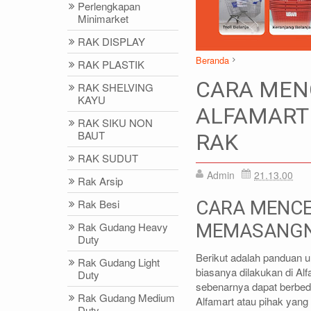
Perlengkapan
Minimarket
RAK DISPLAY
Beranda
RAK PLASTIK
ALFAMART
Artikel
Label
CARA MENC
RAK SHELVING
CARA MENCETAK LABEL P
KAYU
ALFAMART
RAK SIKU NON
BAUT
RAK
DIDIN - (021)87786434
IDRIS - (02
RAK SUDUT
0812-8855-1012(WA)
0812-9678-67
Admin
21.13.00
Rak Arsip
didin@rajarak.co.id
idris@rajarak.
Rak Besi
CARA MENCE
Rak Gudang Heavy
MEMASANGNY
Duty
Berikut adalah panduan
Rak Gudang Light
biasanya dilakukan di Al
Duty
sebenarnya dapat berbeda
Rak Gudang Medium
Alfamart atau pihak yang 
Duty