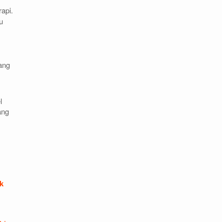
api.
u
ang
l
ang
k