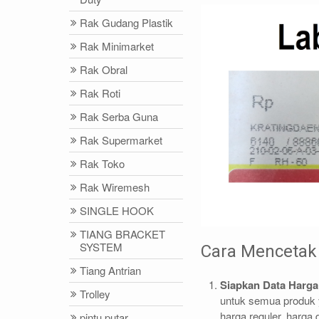
Rak Gudang Plastik
Rak Minimarket
Rak Obral
Rak Roti
Rak Serba Guna
Rak Supermarket
Rak Toko
Rak Wiremesh
SINGLE HOOK
TIANG BRACKET
SYSTEM
Cara Mencetak 
Tiang Antrian
Siapkan Data Harga
Trolley
untuk semua produk y
harga reguler, harga 
pintu putar