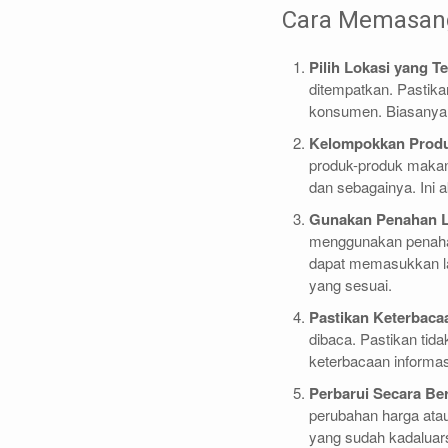
Cara Memasang
Pilih Lokasi yang T
ditempatkan. Pastikan
konsumen. Biasanya, 
Kelompokkan Prod
produk-produk makan
dan sebagainya. In
Gunakan Penahan L
menggunakan penahan
dapat memasukkan la
yang sesuai.
Pastikan Keterbaca
dibaca. Pastikan tid
keterbacaan informas
Perbarui Secara Be
perubahan harga atau
yang sudah kadaluar