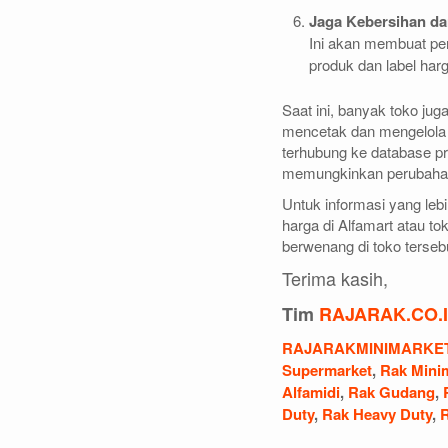
Jaga Kebersihan da
Ini akan membuat p
produk dan label harga
Saat ini, banyak toko ju
mencetak dan mengelola l
terhubung ke database p
memungkinkan perubahan 
Untuk informasi yang le
harga di Alfamart atau t
berwenang di toko terseb
Terima kasih,
Tim
RAJARAK.CO.
RAJARAKMINIMARKE
Supermarket
,
Rak Mini
Alfamidi
,
Rak Gudang
,
Duty
,
Rak Heavy Duty
,
R