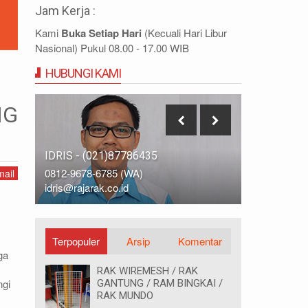
Jam Kerja :
Kami
Buka Setiap Hari
(Kecuali Hari Libur
Nasional) Pukul 08.00 - 17.00 WIB
HUBUNGI KAMI
NG
IDRIS - (021)87786435
DIDIN - (0
0812-9678-6785 (WA)
0812-8855-
ail
idris@rajarak.co.id
didin@rajara
Terpopuler
Arsip
Komentar
ga
RAK WIREMESH / RAK
ngi
GANTUNG / RAM BINGKAI /
RAK MUNDO