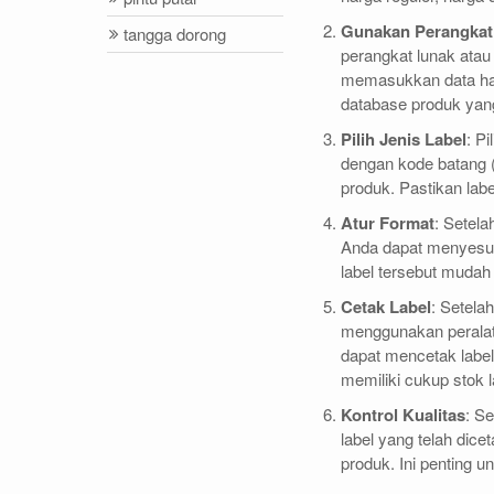
Gunakan Perangkat 
tangga dorong
perangkat lunak atau
memasukkan data harg
database produk yang
Pilih Jenis Label
: P
dengan kode batang (
produk. Pastikan lab
Atur Format
: Setela
Anda dapat menyesuai
label tersebut mudah
Cetak Label
: Setela
menggunakan peralata
dapat mencetak label 
memiliki cukup stok l
Kontrol Kualitas
: S
label yang telah dic
produk. Ini penting