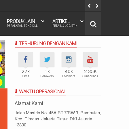
60x200, 180x200 | FUNGSI, MANFAAT DAN KEGUNAAN
REGRESI LO
PRODUK LAIN
ARTIKEL
PERALATAN TOKO DLL
RETAIL & LOGISTIK
TERHUBUNG DENGAN KAMI
27k
1k
40k
2.35K
Likes
Followers
Followers
Subscribes
WAKTU OPERASIONAL
Alamat Kami :
Jalan Mastrip No. 45A RT.7/RW.3, Rambutan,
Kec. Ciracas, Jakarta Timur, DKI Jakarta
13830