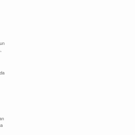
sun
,
nda
an
ga