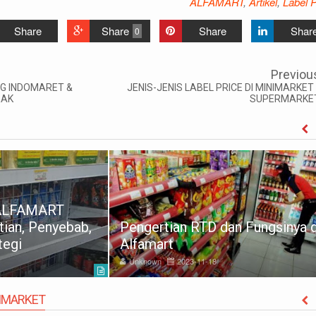
ALFAMART
,
Artikel
,
Label P
Share
Share
Share
Shar
0
Previou
AG INDOMARET &
JENIS-JENIS LABEL PRICE DI MINIMARKET 
RAK
SUPERMARKE
ALFAMART
ian, Penyebab,
Pengertian RTD dan Fungsinya d
tegi
Alfamart
Unknown
2023-11-18
IMARKET
M