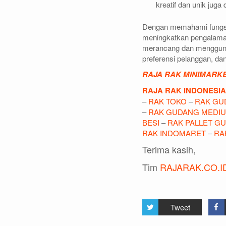
kreatif dan unik jug
Dengan memahami fungsi d
meningkatkan pengalaman
merancang dan menggunaka
preferensi pelanggan, dan
RAJA RAK MINIMARK
RAJA RAK INDONESIA
–
RAK TOKO
–
RAK GU
–
RAK GUDANG MEDI
BESI
–
RAK PALLET G
RAK INDOMARET
–
RA
Terima kasih,
Tim
RAJARAK.CO.I
Tweet