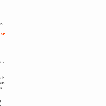
s
ik
idi-
oko
rik
sual
an
g
a