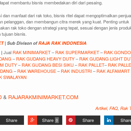
a dapat membantu bisnis membedakan diri dari pesaing.
an manfaat dari rak toko, bisnis ritel dapat mengoptimalkan penjua
 pelanggan, dan membangun citra merek yang kuat. Penting untuk
n rak toko dengan strategi yang tepat, sesuai dengan jenis produ
 tujuan bisnis.
ET
| Sub Divison of
RAJA RAK INDONESIA
|
Jual
RAK MINIMARKET
–
RAK SUPERMARKET
–
RAK GONDO
DANG
–
RAK GUDANG HEAVY DUTY
–
RAK GUDANG LIGHT DU
UM DUTY
–
RAK GUDANG BESI SIKU
–
RAK PALLET
–
RAK PALL
UDANG
–
RAK WAREHOUSE
–
RAK INDUSTRI
–
RAK ALFAMART
K SWALAYAN
D
&
RAJARAKMINIMARKET.COM
Artikel
,
FAQ
,
Rak 
Share
Share
Share
Shar
0