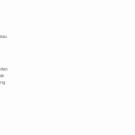
atau
 dan
Rak
ang