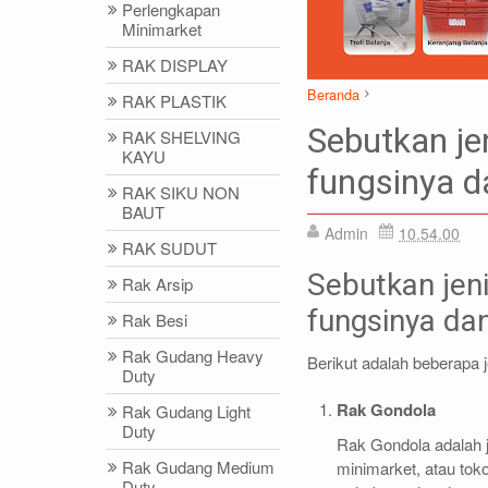
Perlengkapan
Minimarket
RAK DISPLAY
Beranda
RAK PLASTIK
Artikel
FAQ
Rak Toko
S
Sebutkan jen
RAK SHELVING
KAYU
fungsinya 
RAK SIKU NON
BAUT
Admin
10.54.00
DIDIN - (021)87786434
IDRIS - (02
RAK SUDUT
0812-8855-1012(WA)
0812-9678-67
Sebutkan jeni
Rak Arsip
didin@rajarak.co.id
idris@rajarak.
fungsinya d
Rak Besi
Rak Gudang Heavy
Berikut adalah beberapa 
Duty
Rak Gondola
Rak Gudang Light
Duty
Rak Gondola adalah je
Rak Gudang Medium
minimarket, atau toko
Duty