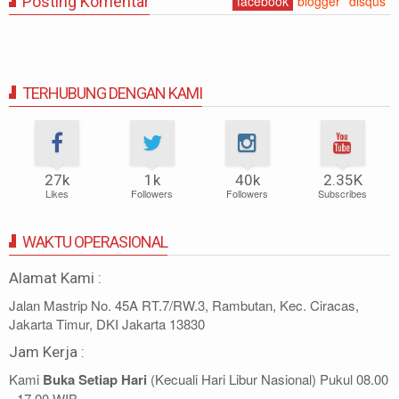
Posting Komentar
facebook
blogger
disqus
TERHUBUNG DENGAN KAMI
27k
1k
40k
2.35K
Likes
Followers
Followers
Subscribes
WAKTU OPERASIONAL
Alamat Kami :
Jalan Mastrip No. 45A RT.7/RW.3, Rambutan, Kec. Ciracas,
Jakarta Timur, DKI Jakarta 13830
Jam Kerja :
Kami
Buka Setiap Hari
(Kecuali Hari Libur Nasional) Pukul 08.00
- 17.00 WIB