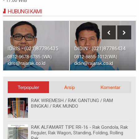
HUBUNGI KAMI
IDRIS - (021)87786435
DIDIN - (021)87786434
0812-9678-6785 (WA)
0812-8855-1012(WA)
idris@rajarak.co.id
didin@rajarak.co.id
Terpopuler
Arsip
Komentar
RAK WIREMESH / RAK GANTUNG / RAM
BINGKAI / RAK MUNDO
RAK ALFAMART TIPE RR-16 - Rak Gondola, Rak
Reguler, Rak Wagon, Standing, Folding, Rolling
Rak