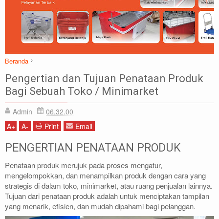
Beranda
Artikel
DISPLAY
DISPLAY MINIMARKET
Pengertian dan Tujuan Penataan Produk
Pengertian dan Tujuan Penataan Produk Bagi Sebuah Toko / Minimarket
Bagi Sebuah Toko / Minimarket
Admin
06.32.00
A
+
A
-
Print
Email
PENGERTIAN PENATAAN PRODUK
Penataan produk merujuk pada proses mengatur,
mengelompokkan, dan menampilkan produk dengan cara yang
strategis di dalam toko, minimarket, atau ruang penjualan lainnya.
Tujuan dari penataan produk adalah untuk menciptakan tampilan
yang menarik, efisien, dan mudah dipahami bagi pelanggan.