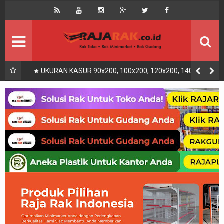
Home
Beranda
Kontak
About Us
Rak Gudang
Rak besi/Rak pallet
UKURAN KASUR 90x200, 100x200, 120x200, 140x200,
160x200, 180x200 | FUNGSI, MANFAAT DAN KEGUNAAN
Rak Minimarket
Supermarket
Produk Lain
Peralatan Toko Dll
Artikel
Retail & Logistik