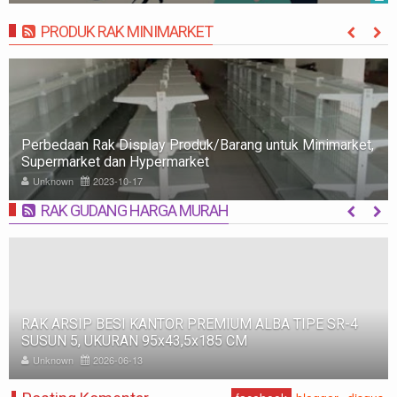
PRODUK RAK MINIMARKET
MORE
Perbedaan Rak Display Produk/Barang untuk Minimarket,
Supermarket dan Hypermarket
Unknown
2023-10-17
RAK GUDANG HARGA MURAH
MORE
RAK ARSIP BESI KANTOR PREMIUM ALBA TIPE SR-4
SUSUN 5, UKURAN 95x43,5x185 CM
Unknown
2026-06-13