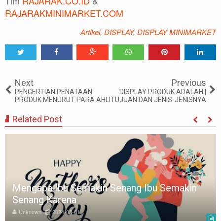
Tim
RAJARAK.CO.ID
&
RAJARAKMINIMARKET.COM
Artikel
,
DISPLAY
,
DISPLAY MINIMARKET
Tweet
Share
Share
Share
Share
Share
0
Next
Previous
PENGERTIAN PENATAAN
DISPLAY PRODUK ADALAH |
PRODUK MENURUT PARA AHLI
TUJUAN DAN JENIS-JENISNYA
Related Post
Mengapa Ibu Semakin Senang Ibu Semakin
Senang Karena
Unknown
2024-03-01