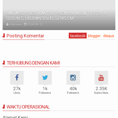
RAK BESI SUSUN GUDANG PABRIK MEDIUM DUTY ZA-
500, WARNA FULL BIRU, UKURAN 150x100x200 CM
Unknown
2025-11-12
Posting Komentar
facebook
blogger
disqus
TERHUBUNG DENGAN KAMI
27k
1k
40k
2.35K
Likes
Followers
Followers
Subscribes
WAKTU OPERASIONAL
Alamat Kami :