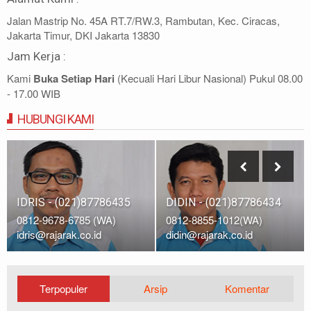
Jalan Mastrip No. 45A RT.7/RW.3, Rambutan, Kec. Ciracas,
Jakarta Timur, DKI Jakarta 13830
Jam Kerja :
Kami
Buka Setiap Hari
(Kecuali Hari Libur Nasional) Pukul 08.00
- 17.00 WIB
HUBUNGI KAMI
IDRIS - (021)87786435
DIDIN - (021)87786434
0812-9678-6785 (WA)
0812-8855-1012(WA)
idris@rajarak.co.id
didin@rajarak.co.id
Terpopuler
Arsip
Komentar