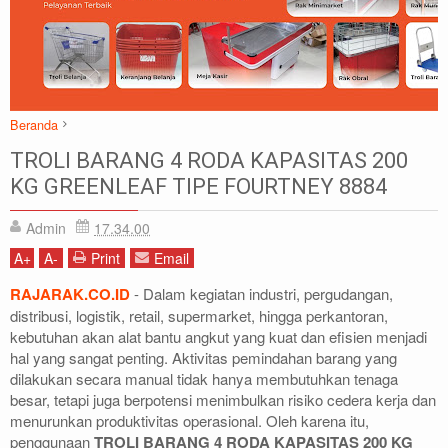
Beranda
GREEN LEAF
TROLI BARANG
TROLI BARANG 4 RODA KAPASITAS 200
TROLI BARANG 4 RODA KAPASITAS 200 KG GREENLEAF TIPE
KG GREENLEAF TIPE FOURTNEY 8884
FOURTNEY 8884
Admin
17.34.00
A
+
A
-
Print
Email
RAJARAK.CO.ID
- Dalam kegiatan industri, pergudangan,
distribusi, logistik, retail, supermarket, hingga perkantoran,
kebutuhan akan alat bantu angkut yang kuat dan efisien menjadi
hal yang sangat penting. Aktivitas pemindahan barang yang
dilakukan secara manual tidak hanya membutuhkan tenaga
besar, tetapi juga berpotensi menimbulkan risiko cedera kerja dan
menurunkan produktivitas operasional. Oleh karena itu,
penggunaan
TROLI BARANG 4 RODA KAPASITAS 200 KG