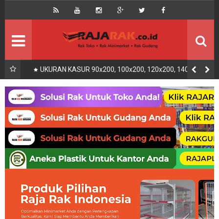
Home
Beranda
Kontak
About Us
Rak Gudang
Rak besi/Rak pallet
UKURAN KASUR 90x200, 100x200, 120x200, 140x200,
160x200, 180x200 | FUNGSI, MANFAAT DAN KEGUNAAN
Rak Minimarket
Supermarket
Produk Lain
Peralatan Toko Dll
Artikel
Retail & Logistik