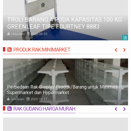
TROLI BARANG : MACAM-MACAM DAN
PENJELASANNYA
Unknown
2023-05-07
PRODUK RAK MINIMARKET
MORE
Rak Minimarket: Pengertian, Jenis, Fungsi, dan Tips
Memilih
Unknown
2023-10-09
RAK GUDANG HARGA MURAH
MORE