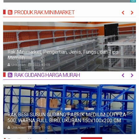
PRODUK RAK MINIMARKET
MORE
Rak Minimarket: Pengertian, Jenis, Fungsi, dan Tips
Memilih
Unknown
2023-10-09
RAK GUDANG HARGA MURAH
MORE
RAK BESI SUSUN GUDANG PABRIK MEDIUM DUTY ZA-
500, WARNA FULL BIRU, UKURAN 150x100x200 CM
Unknown
2025-11-12