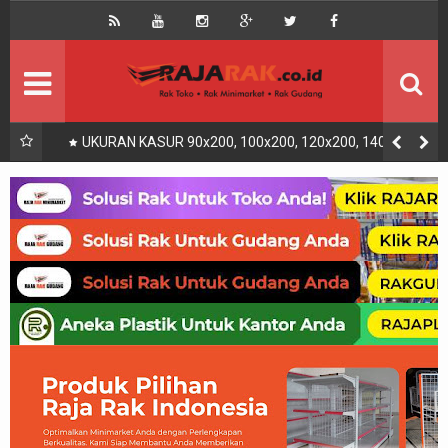
Home
Beranda
Kontak
About Us
Rak Gudang
Rak besi/Rak pallet
UKURAN KASUR 90x200, 100x200, 120x200, 140x200,
160x200, 180x200 | FUNGSI, MANFAAT DAN KEGUNAAN
Rak Minimarket
Supermarket
Produk Lain
Peralatan Toko Dll
Artikel
Retail & Logistik