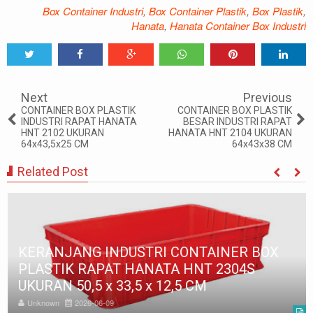
Box Container Industri
,
Box Container Plastik
,
Box Plastik
,
Hanata
,
Hanata Container Box Industri
Tweet
Share
Share
Share
Share
Share
0
Next
Previous
CONTAINER BOX PLASTIK
CONTAINER BOX PLASTIK
INDUSTRI RAPAT HANATA
BESAR INDUSTRI RAPAT
HNT 2102 UKURAN
HANATA HNT 2104 UKURAN
64x43,5x25 CM
64x43x38 CM
Related Post
KERANJANG INDUSTRI CONTAINER BOX
PLASTIK RAPAT HANATA HNT 2304S
UKURAN 50,5 x 33,5 x 12,5 CM
Unknown
2026-06-09