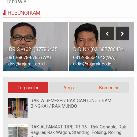
- 17.00 WIB
HUBUNGI KAMI
IDRIS - (021)87786435
DIDIN - (021)87786434
0812-9678-6785 (WA)
0812-8855-1012(WA)
idris@rajarak.co.id
didin@rajarak.co.id
Terpopuler
Arsip
Komentar
RAK WIREMESH / RAK GANTUNG / RAM
BINGKAI / RAK MUNDO
RAK ALFAMART TIPE RR-16 - Rak Gondola, Rak
Reguler, Rak Wagon, Standing, Folding, Rolling