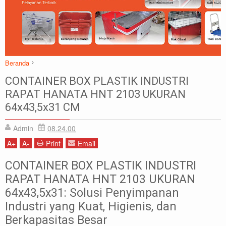
Beranda
Box Container Industri
Box Container Plastik
Box Plastik
Hanata
CONTAINER BOX PLASTIK INDUSTRI
Hanata Container Box Industri
RAPAT HANATA HNT 2103 UKURAN
CONTAINER BOX PLASTIK INDUSTRI RAPAT HANATA HNT 2103
64x43,5x31 CM
UKURAN 64x43,5x31 CM
Admin
08.24.00
A
+
A
-
Print
Email
CONTAINER BOX PLASTIK INDUSTRI
RAPAT HANATA HNT 2103 UKURAN
64x43,5x31: Solusi Penyimpanan
Industri yang Kuat, Higienis, dan
Berkapasitas Besar