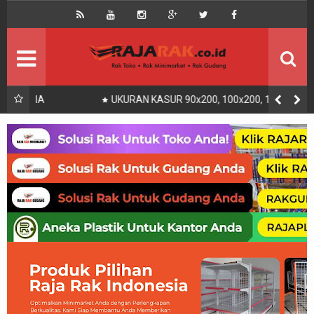
Home
Beranda
Kontak
About Us
Rak Gudang
Rak besi/Rak pallet
UKURAN KASUR 90x200, 100x200, 120x200, 140x200,
160x200, 180x200 | FUNGSI, MANFAAT DAN KEGUNAAN
Rak Minimarket
Supermarket
Produk Lain
Peralatan Toko Dll
Artikel
Retail & Logistik