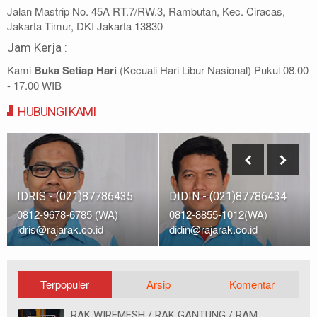
Jalan Mastrip No. 45A RT.7/RW.3, Rambutan, Kec. Ciracas,
Jakarta Timur, DKI Jakarta 13830
Jam Kerja :
Kami
Buka Setiap Hari
(Kecuali Hari Libur Nasional) Pukul 08.00
- 17.00 WIB
HUBUNGI KAMI
IDRIS - (021)87786435
DIDIN - (021)87786434
0812-9678-6785 (WA)
0812-8855-1012(WA)
idris@rajarak.co.id
didin@rajarak.co.id
Terpopuler
Arsip
Komentar
RAK WIREMESH / RAK GANTUNG / RAM