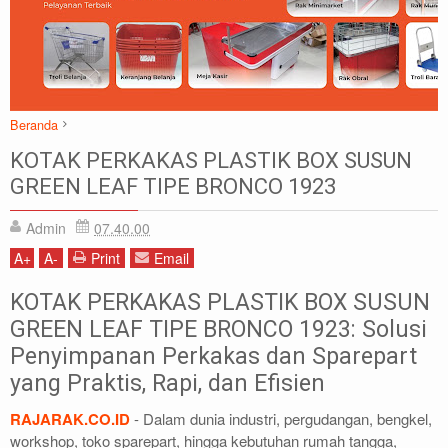
Beranda
GREEN LEAF
Jolly Box Green Leaf
Kotak Perkakas
KOTAK PERKAKAS PLASTIK BOX SUSUN
Kotak Perkakas Green Leaf
GREEN LEAF TIPE BRONCO 1923
KOTAK PERKAKAS PLASTIK BOX SUSUN GREEN LEAF TIPE
Admin
07.40.00
BRONCO 1923
A
+
A
-
Print
Email
KOTAK PERKAKAS PLASTIK BOX SUSUN
GREEN LEAF TIPE BRONCO 1923: Solusi
Penyimpanan Perkakas dan Sparepart
yang Praktis, Rapi, dan Efisien
RAJARAK.CO.ID
- Dalam dunia industri, pergudangan, bengkel,
workshop, toko sparepart, hingga kebutuhan rumah tangga,