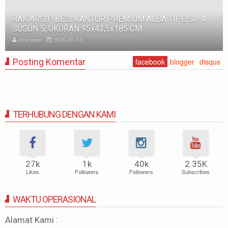
RAK BESI SUSUN GUDANG PABRIK MEDIUM DUTY ZA-
500, WARNA FULL BIRU, UKURAN 150x100x200 CM
Unknown
2025-11-12
Posting Komentar
facebook
blogger
disqus
TERHUBUNG DENGAN KAMI
27k
1k
40k
2.35K
Likes
Followers
Followers
Subscribes
WAKTU OPERASIONAL
Alamat Kami :