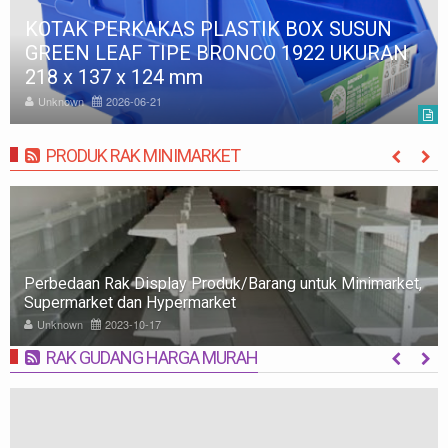
KOTAK PERKAKAS PLASTIK BOX SUSUN
GREEN LEAF TIPE BRONCO 1921 UKURAN
166 x 98 x 86 mm
Unknown
2026-06-21
PRODUK RAK MINIMARKET
MORE
Rak Minimarket: Pengertian, Jenis, Fungsi, dan Tips
Memilih
Unknown
2023-10-09
RAK GUDANG HARGA MURAH
MORE