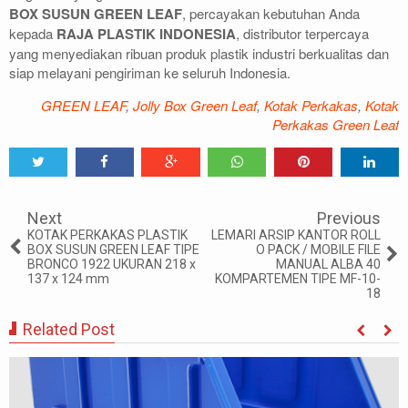
BOX SUSUN GREEN LEAF
, percayakan kebutuhan Anda
kepada
RAJA PLASTIK INDONESIA
, distributor terpercaya
yang menyediakan ribuan produk plastik industri berkualitas dan
siap melayani pengiriman ke seluruh Indonesia.
GREEN LEAF
,
Jolly Box Green Leaf
,
Kotak Perkakas
,
Kotak
Perkakas Green Leaf
Tweet
Share
Share
Share
Share
Share
0
Next
Previous
KOTAK PERKAKAS PLASTIK
LEMARI ARSIP KANTOR ROLL
BOX SUSUN GREEN LEAF TIPE
O PACK / MOBILE FILE
BRONCO 1922 UKURAN 218 x
MANUAL ALBA 40
137 x 124 mm
KOMPARTEMEN TIPE MF-10-
18
Related Post