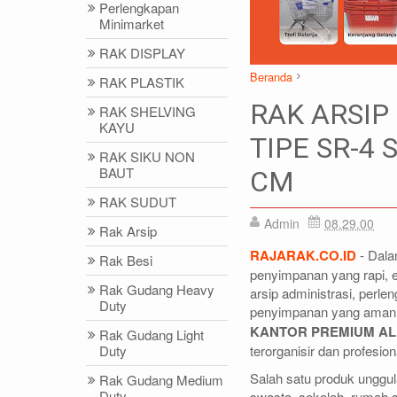
Perlengkapan
Minimarket
RAK DISPLAY
Beranda
RAK PLASTIK
Alba
Rak Arsip
Rak Besi
RAK ARSIP
RAK SHELVING
RAK ARSIP BESI KANTOR 
KAYU
TIPE SR-4 
RAK SIKU NON
BAUT
CM
DIDIN - (021)87786434
IDRIS - (02
RAK SUDUT
0812-8855-1012(WA)
0812-9678-67
Admin
08.29.00
Rak Arsip
didin@rajarak.co.id
idris@rajarak.
RAJARAK.CO.ID
- Dala
Rak Besi
penyimpanan yang rapi, 
Rak Gudang Heavy
arsip administrasi, perl
Duty
penyimpanan yang aman 
KANTOR PREMIUM A
Rak Gudang Light
Duty
terorganisir dan profesion
Salah satu produk unggu
Rak Gudang Medium
Duty
swasta, sekolah, rumah s