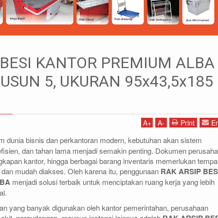
Rak Gudang
 BESI KANTOR PREMIUM ALBA
PREMIUM ALBA TIPE SR-4 SUSUN 5, UKURAN 95x43,5x185 CM
SUSUN 5, UKURAN 95x43,5x185
1)87786435
DIDIN - (021)87786434
85 (WA)
0812-8855-1012(WA)
A
+
A
-
Print
Em
co.id
didin@rajarak.co.id
m dunia bisnis dan perkantoran modern, kebutuhan akan sistem
efisien, dan tahan lama menjadi semakin penting. Dokumen perusaha
engkapan kantor, hingga berbagai barang inventaris memerlukan tempa
dan mudah diakses. Oleh karena itu, penggunaan
RAK ARSIP BES
LBA
menjadi solusi terbaik untuk menciptakan ruang kerja yang lebih
al.
lan yang banyak digunakan oleh kantor pemerintahan, perusahaan
akit, pergudangan, maupun instansi lainnya adalah