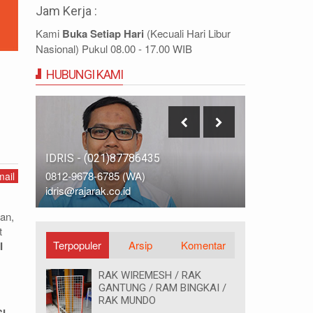
Jam Kerja :
Kami
Buka Setiap Hari
(Kecuali Hari Libur
Nasional) Pukul 08.00 - 17.00 WIB
HUBUNGI KAMI
IDRIS - (021)87786435
DIDIN - (0
0812-9678-6785 (WA)
0812-8855-
ail
idris@rajarak.co.id
didin@rajara
an,
t
Terpopuler
Arsip
Komentar
I
RAK WIREMESH / RAK
GANTUNG / RAM BINGKAI /
RAK MUNDO