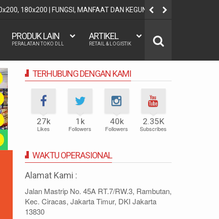
60x200, 180x200 | FUNGSI, MANFAAT DAN KEGUNAAN
REGRESI LO
PRODUK LAIN
ARTIKEL
PERALATAN TOKO DLL
RETAIL & LOGISTIK
TERHUBUNG DENGAN KAMI
27k
1k
40k
2.35K
Likes
Followers
Followers
Subscribes
WAKTU OPERASIONAL
Alamat Kami :
Jalan Mastrip No. 45A RT.7/RW.3, Rambutan,
Kec. Ciracas, Jakarta Timur, DKI Jakarta
13830