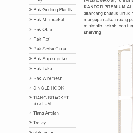
KANTOR PREMIUM ALBA
Rak Gudang Plastik
dirancang khusus untuk
Rak Minimarket
mengoptimalkan ruang pe
minimalis, kokoh, dan f
Rak Obral
shelving
.
Rak Roti
Rak Serba Guna
Rak Supermarket
Rak Toko
Rak Wiremesh
SINGLE HOOK
TIANG BRACKET
SYSTEM
Tiang Antrian
Trolley
pintu putar