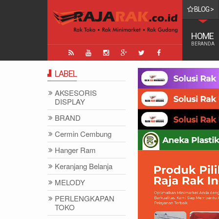
BLOG >
TINGGI DI DUNIA
HOME
BERANDA
LABEL
AKSESORIS
DISPLAY
BRAND
Cermin Cembung
Hanger Ram
Keranjang Belanja
MELODY
PERLENGKAPAN
TOKO