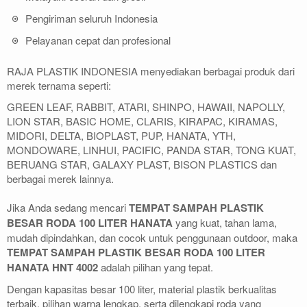
Pengiriman seluruh Indonesia
Pelayanan cepat dan profesional
RAJA PLASTIK INDONESIA menyediakan berbagai produk dari
merek ternama seperti:
GREEN LEAF, RABBIT, ATARI, SHINPO, HAWAII, NAPOLLY,
LION STAR, BASIC HOME, CLARIS, KIRAPAC, KIRAMAS,
MIDORI, DELTA, BIOPLAST, PUP, HANATA, YTH,
MONDOWARE, LINHUI, PACIFIC, PANDA STAR, TONG KUAT,
BERUANG STAR, GALAXY PLAST, BISON PLASTICS dan
berbagai merek lainnya.
Jika Anda sedang mencari
TEMPAT SAMPAH PLASTIK
BESAR RODA 100 LITER HANATA
yang kuat, tahan lama,
mudah dipindahkan, dan cocok untuk penggunaan outdoor, maka
TEMPAT SAMPAH PLASTIK BESAR RODA 100 LITER
HANATA HNT 4002
adalah pilihan yang tepat.
Dengan kapasitas besar 100 liter, material plastik berkualitas
terbaik, pilihan warna lengkap, serta dilengkapi roda yang