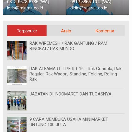
0812-9678-6785 (WA)
0812-8855-1012(WA)
idris@rajarak.co.id
didin@rajarak.co.id
Terpopuler
Arsip
Komentar
RAK WIREMESH / RAK GANTUNG / RAM
BINGKAI / RAK MUNDO
RAK ALFAMART TIPE RR-16 - Rak Gondola, Rak
Reguler, Rak Wagon, Standing, Folding, Rolling
Rak
JABATAN DI INDOMARET DAN TUGASNYA
9 CARA MEMBUKA USAHA MINIMARKET
UNTUNG 100 JUTA