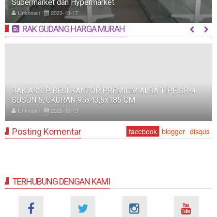
Memilih
Unknown
2023-10-09
RAK GUDANG HARGA MURAH
MORE
RAK BESI SUSUN GUDANG PABRIK MEDIUM DUTY ZA-
500, WARNA FULL BIRU, UKURAN 150x100x200 CM
Unknown
2025-11-12
Posting Komentar
facebook
blogger
disqus
TERHUBUNG DENGAN KAMI