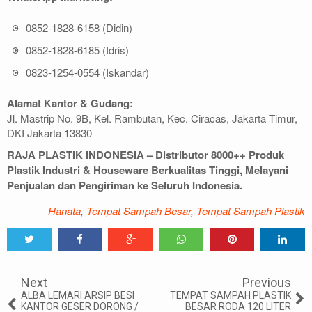
0852-1828-6158 (Didin)
0852-1828-6185 (Idris)
0823-1254-0554 (Iskandar)
Alamat Kantor & Gudang:
Jl. Mastrip No. 9B, Kel. Rambutan, Kec. Ciracas, Jakarta Timur,
DKI Jakarta 13830
RAJA PLASTIK INDONESIA – Distributor 8000++ Produk
Plastik Industri & Houseware Berkualitas Tinggi, Melayani
Penjualan dan Pengiriman ke Seluruh Indonesia.
Hanata
,
Tempat Sampah Besar
,
Tempat Sampah Plastik
Tweet
Share
Share
Share
Share
Share
0
Next
Previous
ALBA LEMARI ARSIP BESI
TEMPAT SAMPAH PLASTIK
KANTOR GESER DORONG /
BESAR RODA 120 LITER