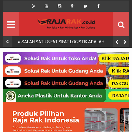
Home
Beranda
Kontak
About Us
Rak Gudang
Rak besi/Rak pallet
IS,
SALAH SATU SIFAT-SIFAT LOGISTIK ADALAH
Rak Minimarket
Supermarket
Produk Lain
Peralatan Toko Dll
Artikel
Retail & Logistik