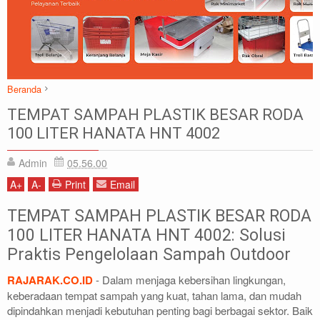
Beranda
Hanata
Tempat Sampah Besar
Tempat Sampah Plastik
TEMPAT SAMPAH PLASTIK BESAR RODA
TEMPAT SAMPAH PLASTIK BESAR RODA 100 LITER HANATA HNT
100 LITER HANATA HNT 4002
4002
Admin
05.56.00
A
+
A
-
Print
Email
TEMPAT SAMPAH PLASTIK BESAR RODA
100 LITER HANATA HNT 4002: Solusi
Praktis Pengelolaan Sampah Outdoor
RAJARAK.CO.ID
- Dalam menjaga kebersihan lingkungan,
keberadaan tempat sampah yang kuat, tahan lama, dan mudah
dipindahkan menjadi kebutuhan penting bagi berbagai sektor. Baik