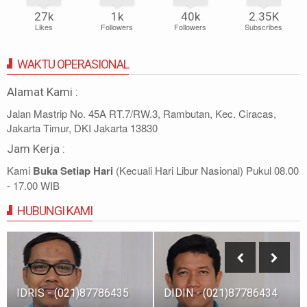
27k
1k
40k
2.35K
Likes
Followers
Followers
Subscribes
WAKTU OPERASIONAL
Alamat Kami :
Jalan Mastrip No. 45A RT.7/RW.3, Rambutan, Kec. Ciracas,
Jakarta Timur, DKI Jakarta 13830
Jam Kerja :
Kami
Buka Setiap Hari
(Kecuali Hari Libur Nasional) Pukul 08.00
- 17.00 WIB
HUBUNGI KAMI
IDRIS - (021)87786435
DIDIN - (021)87786434