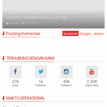
RAK ARSIP BESI KANTOR PREMIUM ALBA TIPE SR-4
SUSUN 5, UKURAN 95x43,5x185 CM
Unknown
2026-06-13
Posting Komentar
facebook
blogger
disqus
TERHUBUNG DENGAN KAMI
27k
1k
40k
2.35K
Likes
Followers
Followers
Subscribes
WAKTU OPERASIONAL