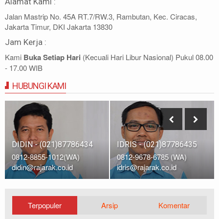
Alamat Kami :
Jalan Mastrip No. 45A RT.7/RW.3, Rambutan, Kec. Ciracas,
Jakarta Timur, DKI Jakarta 13830
Jam Kerja :
Kami
Buka Setiap Hari
(Kecuali Hari Libur Nasional) Pukul 08.00
- 17.00 WIB
HUBUNGI KAMI
IDRIS - (021)87786435
DIDIN - (021)87786434
0812-9678-6785 (WA)
0812-8855-1012(WA)
idris@rajarak.co.id
didin@rajarak.co.id
Terpopuler
Arsip
Komentar