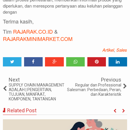
diperlukan, dan merespons pertanyaan atau keluhan pelanggan
dengan
Terima kasih,
Tim
RAJARAK.CO.ID
&
RAJARAKMINIMARKET.COM
Artikel
,
Sales
Tweet
Share
Share
Share
Share
Share
0
Next
Previous
SUPPLY CHAIN MANAGEMENT
Regular dan Professional
ADALAH | PENGERTIAN,
Salesman: Perbedaan, Peran,
TUJUAN, MANFAAT,
dan Karakteristik
KOMPONEN, TANTANGAN
Related Post