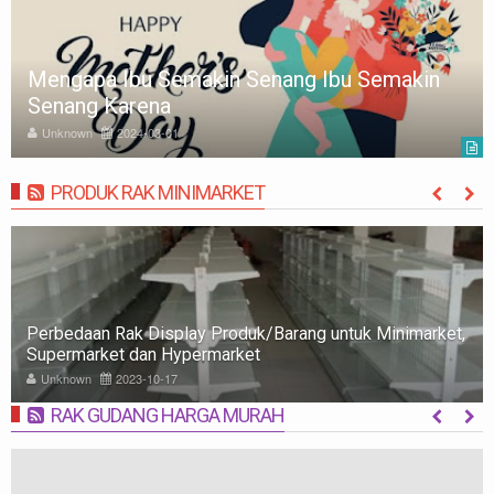
Mengapa Ibu Semakin Senang Ibu Semakin
Senang Karena
Unknown
2024-03-01
PRODUK RAK MINIMARKET
MORE
Perbedaan Rak Display Produk/Barang untuk Minimarket,
Supermarket dan Hypermarket
Unknown
2023-10-17
RAK GUDANG HARGA MURAH
MORE