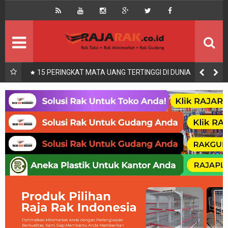
Home
Beranda
Kontak
About Us
Rak Gudang
Rak besi/Rak pallet
nang
15 PERINGKAT MATA UANG TERTINGGI DI DUNIA
Rak Minimarket
Supermarket
Produk Lain
Peralatan Toko Dll
Artikel
Retail & Logistik