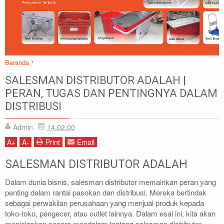
Beranda
Artikel
Sales
SALESMAN DISTRIBUTOR ADALAH |
SALESMAN DISTRIBUTOR ADALAH | PERAN, TUGAS DAN
PERAN, TUGAS DAN PENTINGNYA DALAM
PENTINGNYA DALAM DISTRIBUSI
DISTRIBUSI
Admin
14.02.00
A
+
A
-
Print
Email
SALESMAN DISTRIBUTOR ADALAH
Dalam dunia bisnis, salesman distributor memainkan peran yang
penting dalam rantai pasokan dan distribusi. Mereka bertindak
sebagai perwakilan perusahaan yang menjual produk kepada
toko-toko, pengecer, atau outlet lainnya. Dalam esai ini, kita akan
menjelaskan secara mendalam tentang salesman distributor,