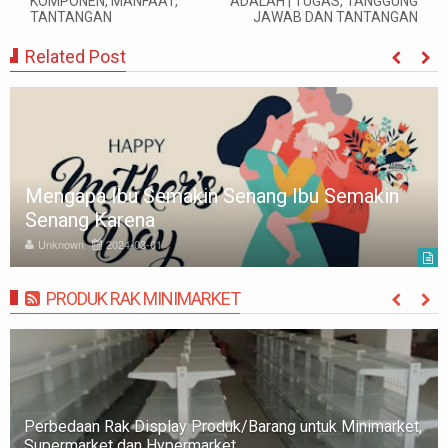
KOMPONEN, MANFAAT,
ADALAH | TUGAS, TANGGUNG
TANTANGAN
JAWAB DAN TANTANGAN
Related Post
Mengapa Ibu Semakin Senang Ibu Semakin
Senang Karena
Unknown
2024-03-01
PRODUK RAK MINIMARKET
MORE
 Display Produk/Barang untuk Minimarket,
Rak Minimarket: P
an Hypermarket
Memilih