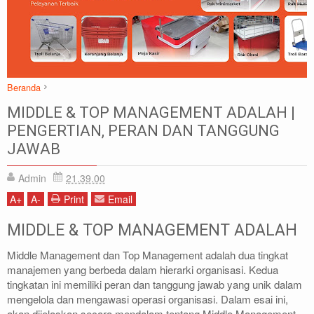
Beranda
Artikel
Manajemen
MIDDLE & TOP MANAGEMENT ADALAH |
MIDDLE & TOP MANAGEMENT ADALAH | PENGERTIAN, PERAN DAN
PENGERTIAN, PERAN DAN TANGGUNG
TANGGUNG JAWAB
JAWAB
Admin
21.39.00
A
+
A
-
Print
Email
MIDDLE & TOP MANAGEMENT ADALAH
Middle Management dan Top Management adalah dua tingkat
manajemen yang berbeda dalam hierarki organisasi. Kedua
tingkatan ini memiliki peran dan tanggung jawab yang unik dalam
mengelola dan mengawasi operasi organisasi. Dalam esai ini,
akan dijelaskan secara mendalam tentang Middle Management