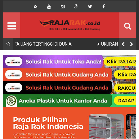
Home
Beranda
Kontak
About Us
Rak Gudang
Rak besi/Rak pallet
UKURAN KASUR 90x200, 100x200, 120x200, 140x200,
160x200, 180x200 | FUNGSI, MANFAAT DAN KEGUNAAN
Rak Minimarket
Supermarket
Produk Lain
Peralatan Toko Dll
Artikel
Retail & Logistik