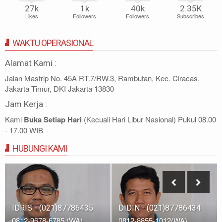
27k
1k
40k
2.35K
Likes
Followers
Followers
Subscribes
WAKTU OPERASIONAL
Alamat Kami :
Jalan Mastrip No. 45A RT.7/RW.3, Rambutan, Kec. Ciracas,
Jakarta Timur, DKI Jakarta 13830
Jam Kerja :
Kami
Buka Setiap Hari
(Kecuali Hari Libur Nasional) Pukul 08.00
- 17.00 WIB
HUBUNGI KAMI
IDRIS - (021)87786435
DIDIN - (021)87786434
0812-9678-6785 (WA)
0812-8855-1012(WA)