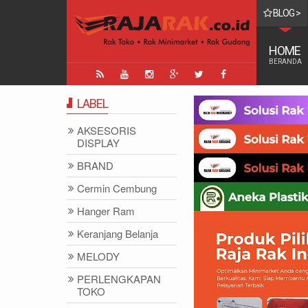
BLOG >
TINGGI DI DUNIA
HOME
BERANDA
LABEL
AKSESORIS
DISPLAY
BRAND
Cermin Cembung
Hanger Ram
Keranjang Belanja
MELODY
PERLENGKAPAN
TOKO