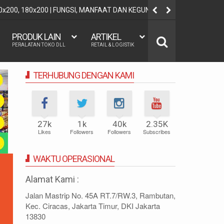
60x200, 180x200 | FUNGSI, MANFAAT DAN KEGUNAAN
REGRESI LO
PRODUK LAIN
ARTIKEL
PERALATAN TOKO DLL
RETAIL & LOGISTIK
TERHUBUNG DENGAN KAMI
27k
1k
40k
2.35K
Likes
Followers
Followers
Subscribes
WAKTU OPERASIONAL
Alamat Kami :
Jalan Mastrip No. 45A RT.7/RW.3, Rambutan,
Kec. Ciracas, Jakarta Timur, DKI Jakarta
13830