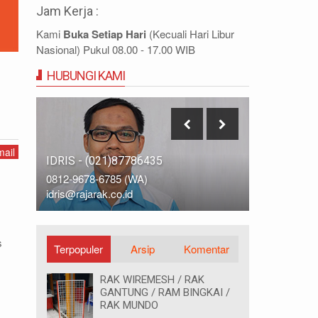
Jam Kerja :
Kami
Buka Setiap Hari
(Kecuali Hari Libur
Nasional) Pukul 08.00 - 17.00 WIB
HUBUNGI KAMI
GAN
ail
IDRIS - (021)87786435
DIDIN - (0
0812-9678-6785 (WA)
0812-8855-
idris@rajarak.co.id
didin@rajara
s
Terpopuler
Arsip
Komentar
RAK WIREMESH / RAK
GANTUNG / RAM BINGKAI /
RAK MUNDO