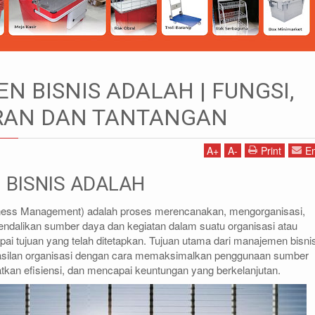
MANAJEMEN BISNIS ADALAH | FUNGSI, ASPEK, PERAN DAN TANTAN
 BISNIS ADALAH | FUNGSI,
ERAN DAN TANTANGAN
A
+
A
-
Print
Em
1)87786435
DIDIN - (021)87786434
85 (WA)
0812-8855-1012(WA)
BISNIS ADALAH
co.id
didin@rajarak.co.id
ness Management) adalah proses merencanakan, mengorganisasi,
dalikan sumber daya dan kegiatan dalam suatu organisasi atau
i tujuan yang telah ditetapkan. Tujuan utama dari manajemen bisni
asilan organisasi dengan cara memaksimalkan penggunaan sumber
kan efisiensi, dan mencapai keuntungan yang berkelanjutan.