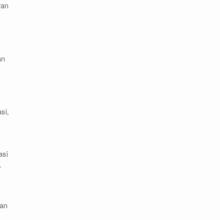
ran
an
si,
asi
.
lan