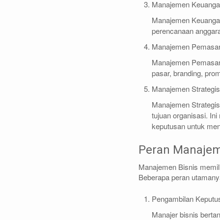
Manajemen Keuang
Manajemen Keuangan 
perencanaan anggaran
Manajemen Pemasa
Manajemen Pemasaran
pasar, branding, prom
Manajemen Strategi
Manajemen Strategis
tujuan organisasi. In
keputusan untuk menc
Peran Manajem
Manajemen Bisnis memili
Beberapa peran utamany
Pengambilan Keput
Manajer bisnis bert