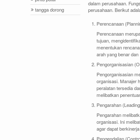
dalam perusahaan. Fungs
tangga dorong
perusahaan. Berikut ada
Perencanaan (Plann
Perencanaan merupak
tujuan, mengidentifik
menentukan rencana
arah yang benar dan 
Pengorganisasian (O
Pengorganisasian mel
organisasi. Manajer 
peralatan tersedia da
melibatkan penentuan
Pengarahan (Leadin
Pengarahan melibat
organisasi. Ini melib
agar dapat berkinerja
Pengendalian (Contro