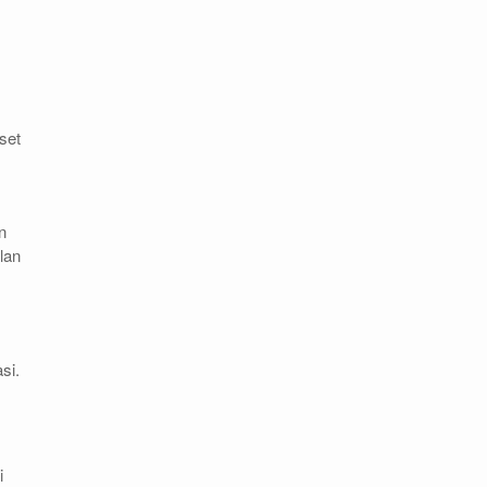
set
n
lan
si.
i