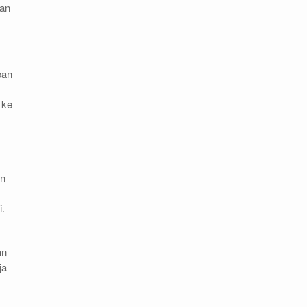
uan
pan
 ke
an
i.
an
ja