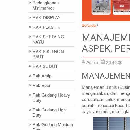
Perlengkapan
Minimarket
RAK DISPLAY
Beranda
RAK PLASTIK
Artikel
Manajemen Bisnis
MANAJEMEN
RAK SHELVING
KAYU
ASPEK, P
RAK SIKU NON
BAUT
Admin
23.46.00
DIDIN - (021)87786434
IDRIS - (02
RAK SUDUT
0812-8855-1012(WA)
0812-9678-67
MANAJEMEN 
Rak Arsip
didin@rajarak.co.id
idris@rajarak.
Rak Besi
Manajemen Bisnis (Busi
mengarahkan, dan mengen
Rak Gudang Heavy
perusahaan untuk mencapa
Duty
adalah mencapai keberh
Rak Gudang Light
daya yang ada, meningkat
Duty
Rak Gudang Medium
Duty