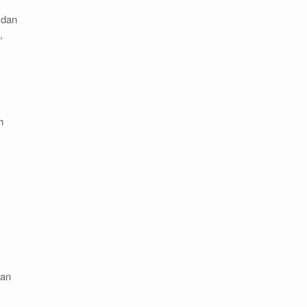
 dan
,
h
ian