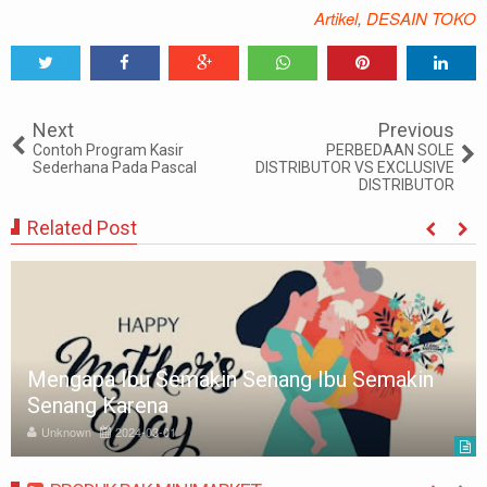
Artikel
,
DESAIN TOKO
Tweet
Share
Share
Share
Share
Share
0
Next
Previous
Contoh Program Kasir
PERBEDAAN SOLE
Sederhana Pada Pascal
DISTRIBUTOR VS EXCLUSIVE
DISTRIBUTOR
Related Post
Mengapa Ibu Semakin Senang Ibu Semakin
Senang Karena
Unknown
2024-03-01