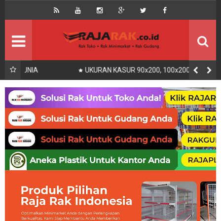
Home
Beranda
Kontak
About Us
Rak Gudang
Rak besi/Rak pallet
UKURAN KASUR 90x200, 100x200, 120x200, 140x200,
160x200, 180x200 | FUNGSI, MANFAAT DAN KEGUNAAN
Rak Minimarket
Supermarket
Produk Lain
Peralatan Toko Dll
Artikel
Retail & Logistik