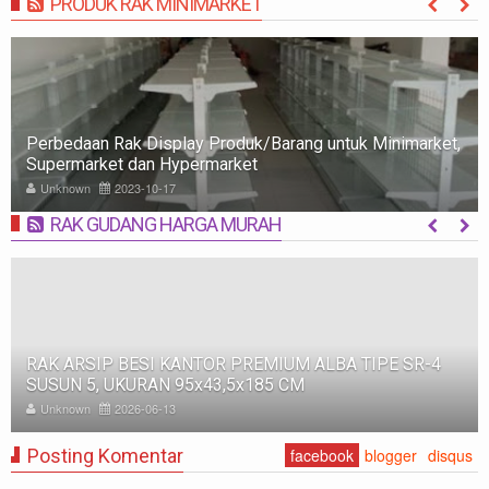
PRODUK RAK MINIMARKET
MORE
Perbedaan Rak Display Produk/Barang untuk Minimarket,
Supermarket dan Hypermarket
Unknown
2023-10-17
RAK GUDANG HARGA MURAH
MORE
RAK ARSIP BESI KANTOR PREMIUM ALBA TIPE SR-4
SUSUN 5, UKURAN 95x43,5x185 CM
Unknown
2026-06-13
Posting Komentar
facebook
blogger
disqus