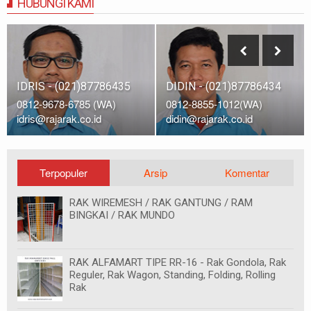
HUBUNGI KAMI
IDRIS - (021)87786435
DIDIN - (021)87786434
0812-9678-6785 (WA)
0812-8855-1012(WA)
idris@rajarak.co.id
didin@rajarak.co.id
Terpopuler
Arsip
Komentar
RAK WIREMESH / RAK GANTUNG / RAM
BINGKAI / RAK MUNDO
RAK ALFAMART TIPE RR-16 - Rak Gondola, Rak
Reguler, Rak Wagon, Standing, Folding, Rolling
Rak