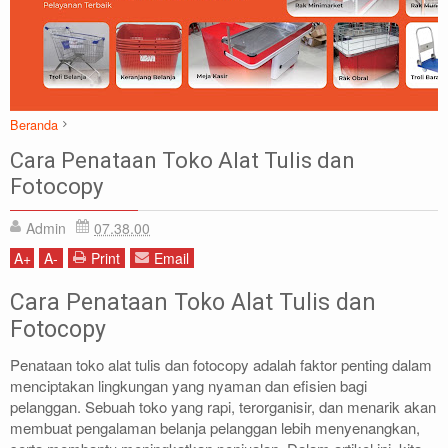
Beranda
Artikel
DESAIN TOKO
Cara Penataan Toko Alat Tulis dan Fotocopy
Cara Penataan Toko Alat Tulis dan
Fotocopy
Admin
07.38.00
A
+
A
-
Print
Email
Cara Penataan Toko Alat Tulis dan
Fotocopy
Penataan toko alat tulis dan fotocopy adalah faktor penting dalam
menciptakan lingkungan yang nyaman dan efisien bagi
pelanggan. Sebuah toko yang rapi, terorganisir, dan menarik akan
membuat pengalaman belanja pelanggan lebih menyenangkan,