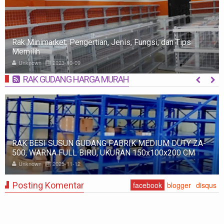
RAK ROKOK BELAKANG KASIR MINIMARKET | RAK
DISPLAY ROKOK INDOMARET ALFAMART
Unknown
2023-05-10
RAK GUDANG HARGA MURAH
MORE
Rak Gudang Beban Berat Kapasitas 1-4 Ton per Level:
Solusi Efektif untuk Penyimpanan Industri
Unknown
2024-10-08
Posting Komentar
facebook
blogger
disqus