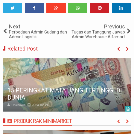
Tweet
Share
Share
Share
Share
Share
0
Next
Previous
Perbedaan Admin Gudang dan
Tugas dan Tanggung Jawab
Admin Logistik
Admin Warehouse Alfamart
Related Post
UKURAN KASUR 90x200, 100x200, 120x200,
140x200, 160x200, 180x200 | FUNGSI,
MANFAAT DAN KEGUNAAN
Unknown
2023-11-28
PRODUK RAK MINIMARKET
MORE