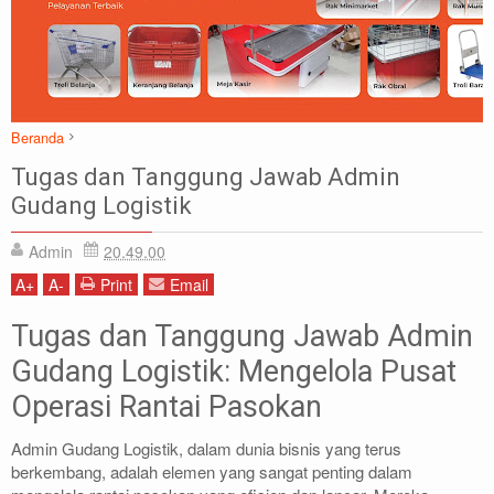
Beranda
Artikel
Gudang Logistik
Tugas dan Tanggung Jawab Admin
Tugas dan Tanggung Jawab Admin Gudang Logistik
Gudang Logistik
Admin
20.49.00
A
+
A
-
Print
Email
Tugas dan Tanggung Jawab Admin
Gudang Logistik: Mengelola Pusat
Operasi Rantai Pasokan
Admin Gudang Logistik, dalam dunia bisnis yang terus
berkembang, adalah elemen yang sangat penting dalam