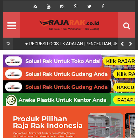
Home
Beranda
Kontak
About Us
Rak Gudang
Rak besi/Rak pallet
x200,
REGRESI LOGISTIK ADALAH | PENGERTIAN, JENIS,
UNAAN
SYARAT UJI DAN CONTOH
Rak Minimarket
Supermarket
Produk Lain
Peralatan Toko Dll
Artikel
Retail & Logistik