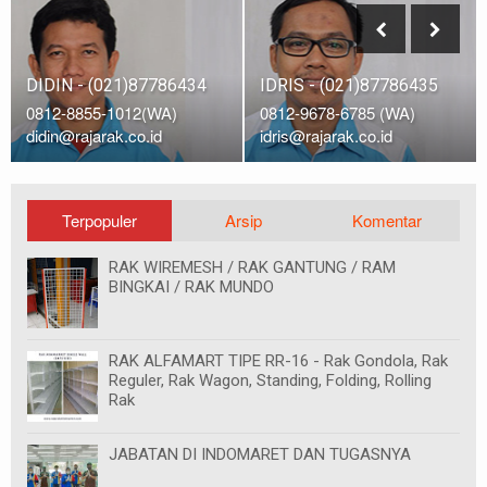
DIDIN - (021)87786434
IDRIS - (021)87786435
0812-8855-1012(WA)
0812-9678-6785 (WA)
didin@rajarak.co.id
idris@rajarak.co.id
Terpopuler
Arsip
Komentar
RAK WIREMESH / RAK GANTUNG / RAM
BINGKAI / RAK MUNDO
RAK ALFAMART TIPE RR-16 - Rak Gondola, Rak
Reguler, Rak Wagon, Standing, Folding, Rolling
Rak
JABATAN DI INDOMARET DAN TUGASNYA