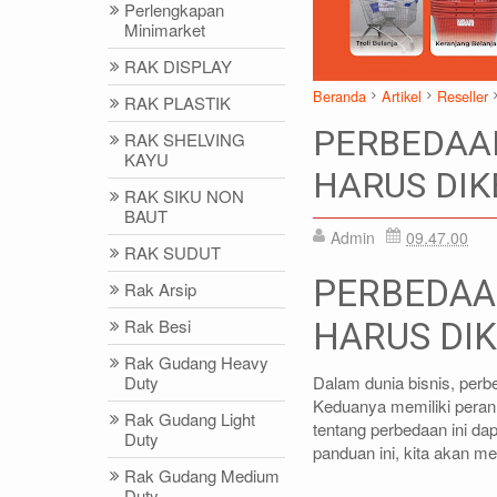
Perlengkapan
Minimarket
RAK DISPLAY
Beranda
Artikel
Reseller
RAK PLASTIK
PERBEDAAN
RAK SHELVING
KAYU
HARUS DIK
RAK SIKU NON
BAUT
Admin
09.47.00
IDRIS - (021)87786435
DIDIN - (02
RAK SUDUT
0812-9678-6785 (WA)
0812-8855-1
PERBEDAA
Rak Arsip
idris@rajarak.co.id
didin@rajarak
Rak Besi
HARUS DI
Rak Gudang Heavy
Dalam dunia bisnis, perbe
Duty
Keduanya memiliki peran
Rak Gudang Light
tentang perbedaan ini da
Duty
panduan ini, kita akan me
Rak Gudang Medium
Duty