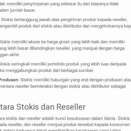
idak memiliki penyimpanan yang sebesar itu dan biasanya tidak
lam jumlah besar.
: Stokis bertanggung jawab atas pengiriman produk kepada reseller,
engambil produk dari stokis atau distributor dan mengirimkannya ke
Stokis memiliki akses ke harga grosir yang lebih baik dan memiliki
ng lebih besar dibandingkan reseller, yang menjual dengan harga
gan akhir.
Stokis seringkali memiliki portofolio produk yang lebih luas daripada
reka menggabungkan produk dari berbagai sumber.
Produsen
: Stokis memiliki hubungan yang erat dengan produsen ata
mentara reseller berinteraksi dengan stokis atau distributor sebagai
ara Stokis dan Reseller
ara stokis dan reseller adalah kunci kesuksesan dalam bisnis. Stokis
da reseller, dan reseller menjual produk tersebut kepada konsumen
ik antara keduanya dapat menghasilkan keuntungan yang saling