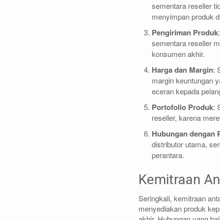
sementara reseller t
menyimpan produk da
Pengiriman Produk
sementara reseller m
konsumen akhir.
Harga dan Margin
: 
margin keuntungan ya
eceran kepada pelang
Portofolio Produk
: 
reseller, karena me
Hubungan dengan 
distributor utama, se
perantara.
Kemitraan Ant
Seringkali, kemitraan ant
menyediakan produk kepa
akhir. Hubungan yang ba