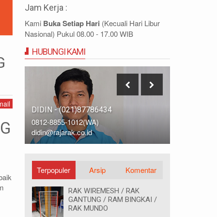
Jam Kerja :
Kami
Buka Setiap Hari
(Kecuali Hari Libur
Nasional) Pukul 08.00 - 17.00 WIB
HUBUNGI KAMI
G
ail
DIDIN - (021)87786434
IDRIS - (0
0812-8855-1012(WA)
0812-9678-
NG
didin@rajarak.co.id
idris@rajara
Terpopuler
Arsip
Komentar
baik
am
RAK WIREMESH / RAK
GANTUNG / RAM BINGKAI /
RAK MUNDO