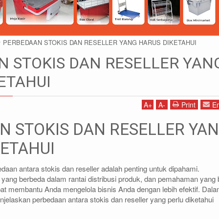
PERBEDAAN STOKIS DAN RESELLER YANG HARUS DIKETAHUI
 STOKIS DAN RESELLER YAN
ETAHUI
A
+
A
-
Print
Em
1)87786434
IDRIS - (021)87786435
012(WA)
0812-9678-6785 (WA)
N STOKIS DAN RESELLER YA
.co.id
idris@rajarak.co.id
KETAHUI
daan antara stokis dan reseller adalah penting untuk dipahami.
 yang berbeda dalam rantai distribusi produk, dan pemahaman yang 
pat membantu Anda mengelola bisnis Anda dengan lebih efektif. Dal
njelaskan perbedaan antara stokis dan reseller yang perlu diketahui