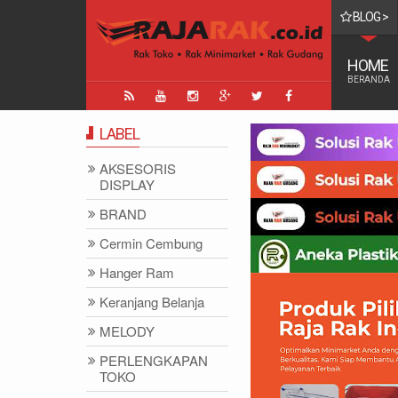
BLOG >
0, 120x200, 140x200, 160x200, 180x200 | FUNGSI, MANFAAT DAN KE
HOME
BERANDA
LABEL
AKSESORIS
DISPLAY
BRAND
Cermin Cembung
Hanger Ram
Keranjang Belanja
MELODY
PERLENGKAPAN
TOKO