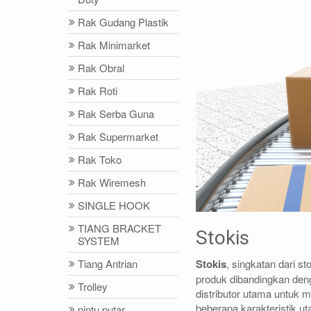
Rak Gudang Plastik
Rak Minimarket
Rak Obral
Rak Roti
Rak Serba Guna
Rak Supermarket
Rak Toko
Rak Wiremesh
SINGLE HOOK
TIANG BRACKET
Stokis
SYSTEM
Tiang Antrian
Stokis
, singkatan dari sto
produk dibandingkan deng
Trolley
distributor utama untuk 
beberapa karakteristik ut
pintu putar