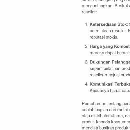
menguntungkan. Berikut 
reseller:
Ketersediaan Stok
:
permintaan reseller.
reputasi stokis.
Harga yang Kompeti
mereka dapat bersaing
Dukungan Pelangg
seperti pelatihan pr
reseller menjual prod
Komunikasi Terbuk
Keduanya harus dapat
Pemahaman tentang perbed
adalah bagian dari rantai
atau distributor utama, d
produk kepada konsumen
mendistribusikan produk t