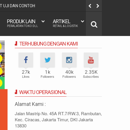
AT UJI DAN CONTOH
SALAH SATU
PRODUK LAIN
ARTIKEL
PERALATAN TOKO DLL
RETAIL & LOGISTIK
TERHUBUNG DENGAN KAMI
27k
1k
40k
2.35K
Likes
Followers
Followers
Subscribes
WAKTU OPERASIONAL
Alamat Kami :
Jalan Mastrip No. 45A RT.7/RW.3, Rambutan,
Kec. Ciracas, Jakarta Timur, DKI Jakarta
13830