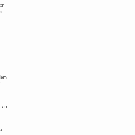
er.
a
alam
i
lian
e-