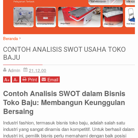
Beranda
Artikel
SWOT
Toko Baju
CONTOH ANALISIS SWOT USAHA TOKO
CONTOH ANALISIS SWOT USAHA TOKO BAJU
BAJU
Admin
21.12.00
A
+
A
-
Print
Email
Contoh Analisis SWOT dalam Bisnis
Toko Baju: Membangun Keunggulan
Bersaing
Industri fashion, termasuk bisnis toko baju, adalah salah satu
industri yang sangat dinamis dan kompetitif. Untuk berhasil dalam
industri ini, pemilik bisnis perlu memahami dengan baik posisi