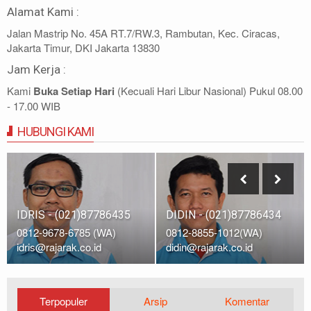
Alamat Kami :
Jalan Mastrip No. 45A RT.7/RW.3, Rambutan, Kec. Ciracas,
Jakarta Timur, DKI Jakarta 13830
Jam Kerja :
Kami
Buka Setiap Hari
(Kecuali Hari Libur Nasional) Pukul 08.00
- 17.00 WIB
HUBUNGI KAMI
IDRIS - (021)87786435
DIDIN - (021)87786434
0812-9678-6785 (WA)
0812-8855-1012(WA)
idris@rajarak.co.id
didin@rajarak.co.id
Terpopuler
Arsip
Komentar