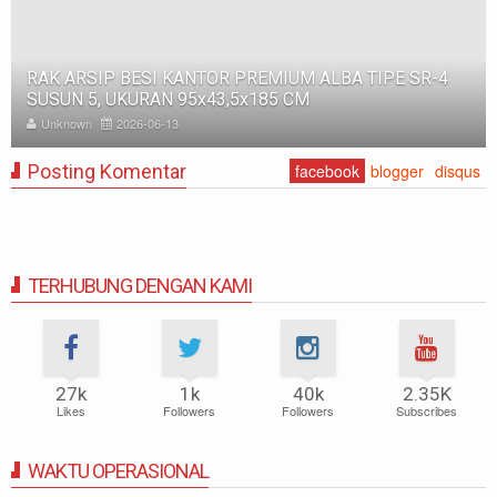
RAK BESI SUSUN GUDANG PABRIK MEDIUM DUTY ZA-
500, WARNA FULL BIRU, UKURAN 150x100x200 CM
Unknown
2025-11-12
Posting Komentar
facebook
blogger
disqus
TERHUBUNG DENGAN KAMI
27k
1k
40k
2.35K
Likes
Followers
Followers
Subscribes
WAKTU OPERASIONAL