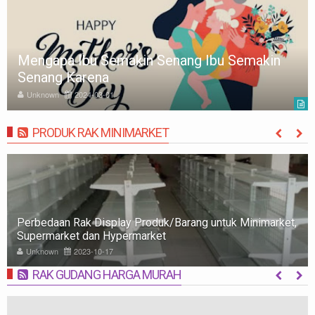
Ibu Semakin
15 PERINGKAT MATA UANG TER
DUNIA
Unknown
2024-02-24
PRODUK RAK MINIMARKET
MORE
Rak Minimarket: Pengertian, Jenis, Fungsi, dan Tips
Memilih
Unknown
2023-10-09
RAK GUDANG HARGA MURAH
MORE