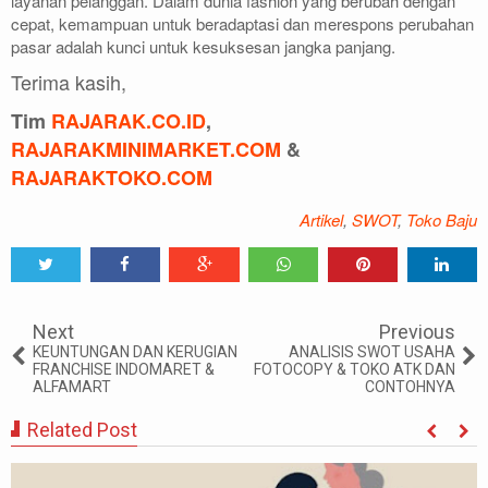
layanan pelanggan. Dalam dunia fashion yang berubah dengan
cepat, kemampuan untuk beradaptasi dan merespons perubahan
pasar adalah kunci untuk kesuksesan jangka panjang.
Terima kasih,
Tim
RAJARAK.CO.ID
,
RAJARAKMINIMARKET.COM
&
RAJARAKTOKO.COM
Artikel
,
SWOT
,
Toko Baju
Tweet
Share
Share
Share
Share
Share
0
Next
Previous
KEUNTUNGAN DAN KERUGIAN
ANALISIS SWOT USAHA
FRANCHISE INDOMARET &
FOTOCOPY & TOKO ATK DAN
ALFAMART
CONTOHNYA
Related Post