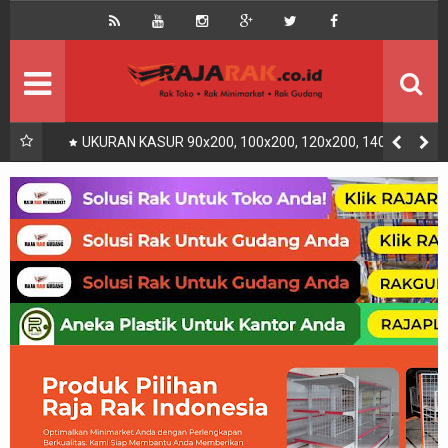
Home
Beranda
Kontak
About Us
Rak Gudang
Rak besi/Rak pallet
UKURAN KASUR 90x200, 100x200, 120x200, 140x200,
160x200, 180x200 | FUNGSI, MANFAAT DAN KEGUNAAN
Rak Minimarket
Supermarket
Produk Lain
Peralatan Toko Dll
Artikel
Retail & Logistik