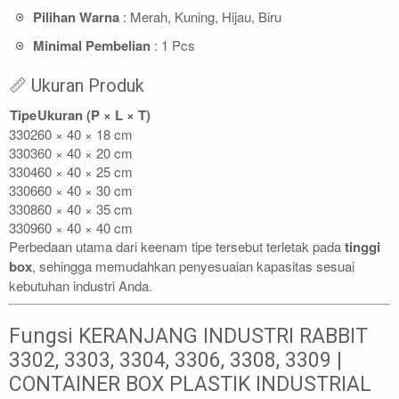
Pilihan Warna
: Merah, Kuning, Hijau, Biru
Minimal Pembelian
: 1 Pcs
📏 Ukuran Produk
Tipe
Ukuran (P × L × T)
3302
60 × 40 × 18 cm
3303
60 × 40 × 20 cm
3304
60 × 40 × 25 cm
3306
60 × 40 × 30 cm
3308
60 × 40 × 35 cm
3309
60 × 40 × 40 cm
Perbedaan utama dari keenam tipe tersebut terletak pada
tinggi
box
, sehingga memudahkan penyesuaian kapasitas sesuai
kebutuhan industri Anda.
Fungsi KERANJANG INDUSTRI RABBIT
3302, 3303, 3304, 3306, 3308, 3309 |
CONTAINER BOX PLASTIK INDUSTRIAL