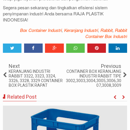
Segera pesan sekarang dan tingkatkan efisiensi sistem
penyimpanan industri Anda bersama RAJA PLASTIK
INDONESIA!
Box Container Industri
,
Keranjang Industri
,
Rabbit
,
Rabbit
Container Box Industri
Tweet
Share
Share
Share
Share
Share
0
Next
Previous
KERANJANG INDUSTRI
CONTAINER BOX KERANJANG
RABBIT 3322, 3323, 3324,
INDUSTRI RABBIT TIPE
3326, 3328, 3329 CONTAINER
3002,3003,3004,3005,3006,30
BOX PLASTIK RAPAT
07,3008,3009
Related Post