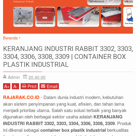
Beranda
Box Container Industri
Keranjang Industri
Rabbit
KERANJANG INDUSTRI RABBIT 3302, 3303,
Rabbit Container Box Industri
3304, 3306, 3308, 3309 | CONTAINER BOX
KERANJANG INDUSTRI RABBIT 3302, 3303, 3304, 3306, 3308, 3309 |
PLASTIK INDUSTRIAL
CONTAINER BOX PLASTIK INDUSTRIAL
Admin
20.40.00
A
+
A
-
Print
Email
RAJARAK.CO.ID
- Dalam dunia industri modern, kebutuhan
akan sistem penyimpanan yang kuat, efisien, dan tahan lama
menjadi prioritas utama. Salah satu solusi terbaik yang banyak
digunakan oleh berbagai sektor usaha adalah
KERANJANG
INDUSTRI RABBIT 3302, 3303, 3304, 3306, 3308, 3309
. Produk
ini dikenal sebagai
container box plastik industrial
berkualitas