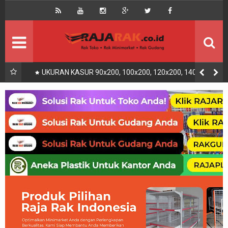
Home
Beranda
Kontak
About Us
Rak Gudang
Rak besi/Rak pallet
UKURAN KASUR 90x200, 100x200, 120x200, 140x200,
160x200, 180x200 | FUNGSI, MANFAAT DAN KEGUNAAN
Rak Minimarket
Supermarket
Produk Lain
Peralatan Toko Dll
Artikel
Retail & Logistik