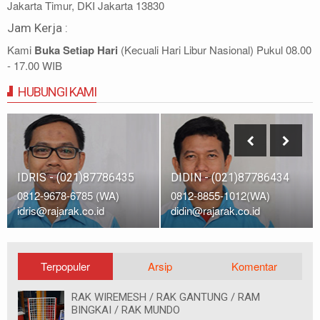
Jakarta Timur, DKI Jakarta 13830
Jam Kerja :
Kami
Buka Setiap Hari
(Kecuali Hari Libur Nasional) Pukul 08.00
- 17.00 WIB
HUBUNGI KAMI
IDRIS - (021)87786435
DIDIN - (021)87786434
0812-9678-6785 (WA)
0812-8855-1012(WA)
idris@rajarak.co.id
didin@rajarak.co.id
Terpopuler
Arsip
Komentar
RAK WIREMESH / RAK GANTUNG / RAM
BINGKAI / RAK MUNDO