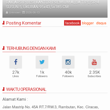
RAK BESI SUSUN GUDANG PABRIK MEDIUM DUTY ZA-
500, WARNA FULL BIRU, UKURAN 150x100x200 CM
Unknown
2025-11-12
Posting Komentar
facebook
blogger
disqus
TERHUBUNG DENGAN KAMI
27k
1k
40k
2.35K
Likes
Followers
Followers
Subscribes
WAKTU OPERASIONAL
Alamat Kami :
Jalan Mastrip No. 45A RT.7/RW.3, Rambutan, Kec. Ciracas,