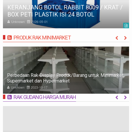
KERANJANG BOTOL RABBIT 8011 / KRAT /
BOX PETI PLASTIK ISI 24 BOTOL
Unknown
2026-05-01
PRODUK RAK MINIMARKET
MORE
Rak Minimarket: Pengertian, Jenis, Fungsi, dan Tips
Memilih
Unknown
2023-10-09
RAK GUDANG HARGA MURAH
MORE