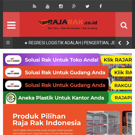
Home
Beranda
Kontak
About Us
Rak Gudang
Rak besi/Rak pallet
x200,
REGRESI LOGISTIK ADALAH | PENGERTIAN, JENIS,
UNAAN
SYARAT UJI DAN CONTOH
Rak Minimarket
Supermarket
Produk Lain
Peralatan Toko Dll
Artikel
Retail & Logistik