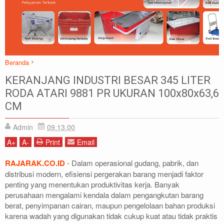
Beranda
Atari
Box Container Industri
Box Container Industri Besar
KERANJANG INDUSTRI BESAR 345 LITER
Keranjang Industri
Keranjang Industri Besar
RODA ATARI 9881 PR UKURAN 100x80x63,6
KERANJANG INDUSTRI BESAR 345 LITER RODA ATARI 9881 PR
CM
UKURAN 100x80x63,6 CM
Admin
09.13.00
A
+
A
-
Print
Email
RAJARAK.CO.ID
- Dalam operasional gudang, pabrik, dan
distribusi modern, efisiensi pergerakan barang menjadi faktor
penting yang menentukan produktivitas kerja. Banyak
perusahaan mengalami kendala dalam pengangkutan barang
berat, penyimpanan cairan, maupun pengelolaan bahan produksi
karena wadah yang digunakan tidak cukup kuat atau tidak praktis