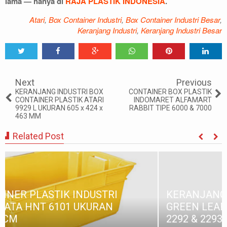
lama — hanya di
RAJA PLASTIK INDONESIA
.
Atari
,
Box Container Industri
,
Box Container Industri Besar
,
Keranjang Industri
,
Keranjang Industri Besar
Tweet
Share
Share
Share
Share
Share
0
Next
Previous
KERANJANG INDUSTRI BOX
CONTAINER BOX PLASTIK
CONTAINER PLASTIK ATARI
INDOMARET ALFAMART
9929 L UKURAN 605 x 424 x
RABBIT TIPE 6000 & 7000
463 MM
Related Post
KERANJANG INDUSTRI CONTAINER BOX
GREEN LEAF TIPE 2227, 2228, 2290, 2291,
2292 & 2293