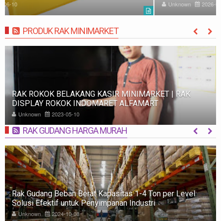
Unknown
2026-07-10
PRODUK RAK MINIMARKET
MORE
RAK ROKOK BELAKANG KASIR MINIMARKET | RAK
DISPLAY ROKOK INDOMARET ALFAMART
Unknown
2023-05-10
RAK GUDANG HARGA MURAH
MORE
Rak Gudang Beban Berat Kapasitas 1-4 Ton per Level:
Solusi Efektif untuk Penyimpanan Industri
Unknown
2024-10-08