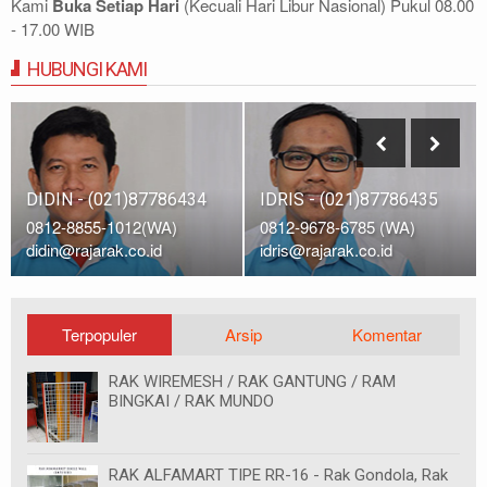
Kami
Buka Setiap Hari
(Kecuali Hari Libur Nasional) Pukul 08.00
- 17.00 WIB
HUBUNGI KAMI
DIDIN - (021)87786434
IDRIS - (021)87786435
0812-8855-1012(WA)
0812-9678-6785 (WA)
didin@rajarak.co.id
idris@rajarak.co.id
Terpopuler
Arsip
Komentar
RAK WIREMESH / RAK GANTUNG / RAM
BINGKAI / RAK MUNDO
RAK ALFAMART TIPE RR-16 - Rak Gondola, Rak