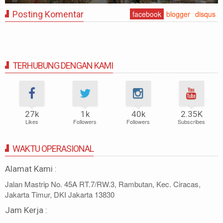
Posting Komentar
facebook
blogger
disqus
TERHUBUNG DENGAN KAMI
27k
1k
40k
2.35K
Likes
Followers
Followers
Subscribes
WAKTU OPERASIONAL
Alamat Kami :
Jalan Mastrip No. 45A RT.7/RW.3, Rambutan, Kec. Ciracas,
Jakarta Timur, DKI Jakarta 13830
Jam Kerja :