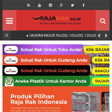
Home
Beranda
Kontak
About Us
Rak Gudang
Rak besi/Rak pallet
UKURAN KASUR 90x200, 100x200, 120x200, 140x200,
160x200, 180x200 | FUNGSI, MANFAAT DAN KEGUNAAN
Rak Minimarket
Supermarket
Produk Lain
Peralatan Toko Dll
Artikel
Retail & Logistik