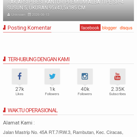
RAK BESI SUSUN GUDANG PABRIK MEDIUM DUTY ZA-
500, WARNA FULL BIRU, UKURAN 150x100x200 CM
Unknown
2025-11-12
Posting Komentar
facebook
blogger
disqus
TERHUBUNG DENGAN KAMI
27k
1k
40k
2.35K
Likes
Followers
Followers
Subscribes
WAKTU OPERASIONAL
Alamat Kami :
Jalan Mastrip No. 45A RT.7/RW.3, Rambutan, Kec. Ciracas,