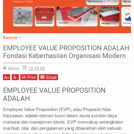
Beranda
Employee Value Proposition adalah
Value
EMPLOYEE VALUE PROPOSITION ADALAH:
EMPLOYEE VALUE PROPOSITION ADALAH: Fondasi Keberhasilan
Fondasi Keberhasilan Organisasi Modern
Organisasi Modern
Admin
13.19.00
A
+
A
-
Print
Email
EMPLOYEE VALUE PROPOSITION
ADALAH
Employee Value Proposition (EVP), atau Proposisi Nilai
Karyawan, adalah elemen kunci dalam dunia sumber daya
manusia dan manajemen bisnis. EVP mencakup serangkaian
manfaat, nilai, dan pengalaman yang ditawarkan oleh sebuah