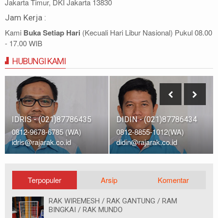
Jakarta Timur, DKI Jakarta 13830
Jam Kerja :
Kami
Buka Setiap Hari
(Kecuali Hari Libur Nasional) Pukul 08.00
- 17.00 WIB
HUBUNGI KAMI
IDRIS - (021)87786435
DIDIN - (021)87786434
0812-9678-6785 (WA)
0812-8855-1012(WA)
idris@rajarak.co.id
didin@rajarak.co.id
Terpopuler
Arsip
Komentar
RAK WIREMESH / RAK GANTUNG / RAM
BINGKAI / RAK MUNDO