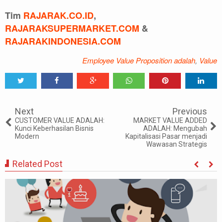
Tim
RAJARAK.CO.ID
,
RAJARAKSUPERMARKET.COM
&
RAJARAKINDONESIA.COM
Employee Value Proposition adalah
,
Value
Tweet
Share
Share
Share
Share
Share
0
Next
Previous
CUSTOMER VALUE ADALAH:
MARKET VALUE ADDED
Kunci Keberhasilan Bisnis
ADALAH: Mengubah
Modern
Kapitalisasi Pasar menjadi
Wawasan Strategis
Related Post
MARKET VALUE ADD