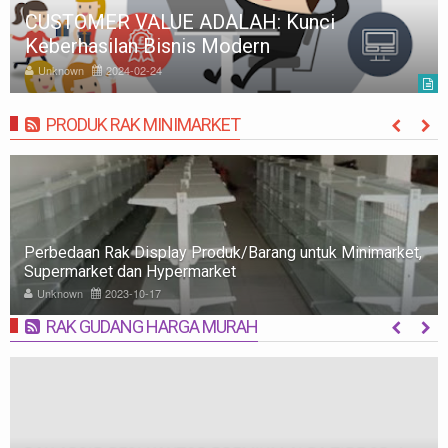
ADALAH: Kunci
Kapitalisasi Pasar 
is Modern
Strategis
Unknown
2024-02-24
PRODUK RAK MINIMARKET
MORE
Rak Minimarket: Pengertian, Jenis, Fungsi, dan Tips
Memilih
Unknown
2023-10-09
RAK GUDANG HARGA MURAH
MORE