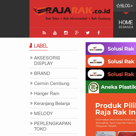
BLOG >
di Alfamart
HOME
BERANDA
LABEL
AKSESORIS
DISPLAY
BRAND
Cermin Cembung
Hanger Ram
Keranjang Belanja
MELODY
PERLENGKAPAN
TOKO