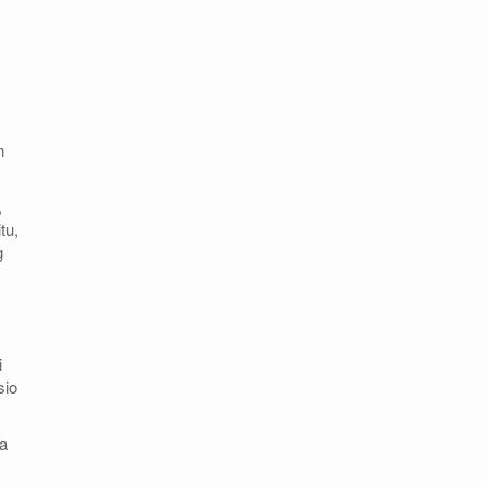
n
,
tu,
g
i
sio
a