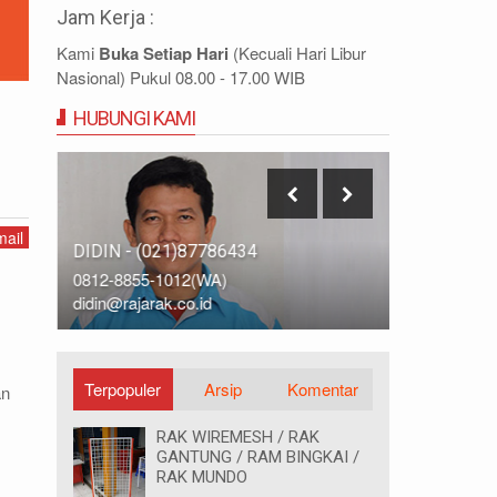
Jam Kerja :
Kami
Buka Setiap Hari
(Kecuali Hari Libur
Nasional) Pukul 08.00 - 17.00 WIB
HUBUNGI KAMI
ail
DIDIN - (021)87786434
IDRIS - (0
0812-8855-1012(WA)
0812-9678-
didin@rajarak.co.id
idris@rajara
Terpopuler
Arsip
Komentar
an
RAK WIREMESH / RAK
GANTUNG / RAM BINGKAI /
RAK MUNDO