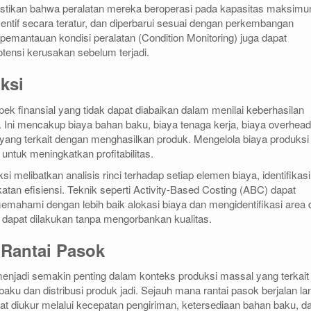
tikan bahwa peralatan mereka beroperasi pada kapasitas maksimu
entif secara teratur, dan diperbarui sesuai dengan perkembangan
 pemantauan kondisi peralatan (Condition Monitoring) juga dapat
ensi kerusakan sebelum terjadi.
ksi
ek finansial yang tidak dapat diabaikan dalam menilai keberhasilan
 Ini mencakup biaya bahan baku, biaya tenaga kerja, biaya overhead
a yang terkait dengan menghasilkan produk. Mengelola biaya produksi
untuk meningkatkan profitabilitas.
 melibatkan analisis rinci terhadap setiap elemen biaya, identifikasi
tan efisiensi. Teknik seperti Activity-Based Costing (ABC) dapat
ahami dengan lebih baik alokasi biaya dan mengidentifikasi area 
dapat dilakukan tanpa mengorbankan kualitas.
 Rantai Pasok
enjadi semakin penting dalam konteks produksi massal yang terkait
aku dan distribusi produk jadi. Sejauh mana rantai pasok berjalan la
at diukur melalui kecepatan pengiriman, ketersediaan bahan baku, d