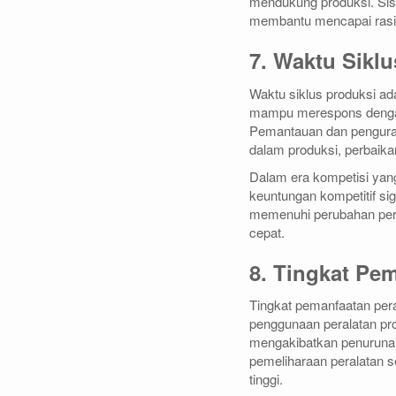
mendukung produksi. Sist
membantu mencapai rasio
7. Waktu Sikl
Waktu siklus produksi ad
mampu merespons dengan 
Pemantauan dan pengurang
dalam produksi, perbaik
Dalam era kompetisi yang
keuntungan kompetitif si
memenuhi perubahan perm
cepat.
8. Tingkat Pe
Tingkat pemanfaatan pe
penggunaan peralatan pro
mengakibatkan penurunan
pemeliharaan peralatan s
tinggi.