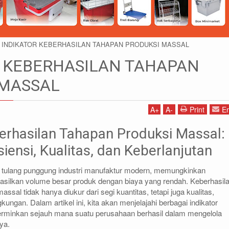
INDIKATOR KEBERHASILAN TAHAPAN PRODUKSI MASSAL
R KEBERHASILAN TAHAPAN
 MASSAL
A
+
A
-
Print
Em
1)87786434
IDRIS - (021)87786435
012(WA)
0812-9678-6785 (WA)
berhasilan Tahapan Produksi Massal:
.co.id
idris@rajarak.co.id
iensi, Kualitas, dan Keberlanjutan
 tulang punggung industri manufaktur modern, memungkinkan
silkan volume besar produk dengan biaya yang rendah. Keberhasil
ssal tidak hanya diukur dari segi kuantitas, tetapi juga kualitas,
kungan. Dalam artikel ini, kita akan menjelajahi berbagai indikator
rminkan sejauh mana suatu perusahaan berhasil dalam mengelola
ya.