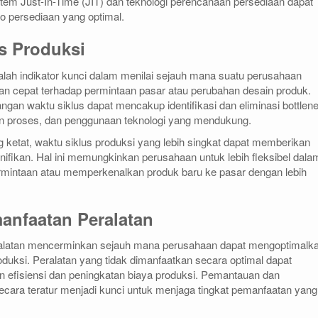
em Just-In-Time (JIT) dan teknologi perencanaan persediaan dapat
 persediaan yang optimal.
us Produksi
alah indikator kunci dalam menilai sejauh mana suatu perusahaan
cepat terhadap permintaan pasar atau perubahan desain produk.
an waktu siklus dapat mencakup identifikasi dan eliminasi bottlen
an proses, dan penggunaan teknologi yang mendukung.
 ketat, waktu siklus produksi yang lebih singkat dapat memberikan
gnifikan. Hal ini memungkinkan perusahaan untuk lebih fleksibel dala
intaan atau memperkenalkan produk baru ke pasar dengan lebih
manfaatan Peralatan
ralatan mencerminkan sejauh mana perusahaan dapat mengoptimalk
duksi. Peralatan yang tidak dimanfaatkan secara optimal dapat
 efisiensi dan peningkatan biaya produksi. Pemantauan dan
ecara teratur menjadi kunci untuk menjaga tingkat pemanfaatan yang