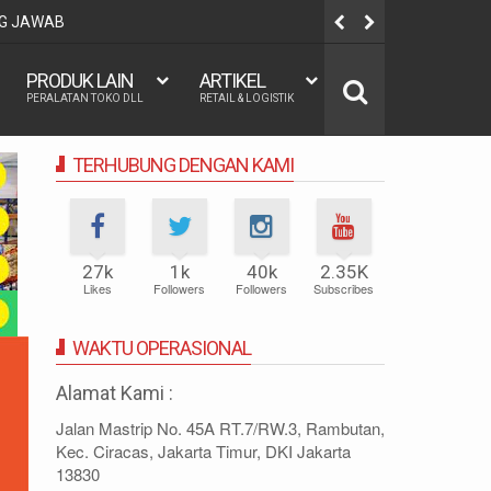
NG JAWAB
Mengapa Ib
PRODUK LAIN
ARTIKEL
PERALATAN TOKO DLL
RETAIL & LOGISTIK
TERHUBUNG DENGAN KAMI
27k
1k
40k
2.35K
Likes
Followers
Followers
Subscribes
WAKTU OPERASIONAL
Alamat Kami :
Jalan Mastrip No. 45A RT.7/RW.3, Rambutan,
Kec. Ciracas, Jakarta Timur, DKI Jakarta
13830