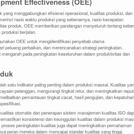
ipment Effectiveness (OEE)
ik yang menggabungkan efisiensi operasional, kualitas produksi, dan
erinci rasio waktu produksi yang sebenarnya, rasio kecepatan
ualitas produk, OEE memberikan pandangan menyeluruh tentang sebe
 produksi berjalan.
unakan OEE untuk mengidentifikasi penyebab utama
ari peluang perbaikan, dan merencanakan strategi peningkatan.
mengarah pada peningkatan keseluruhan dalam produktivitas dan
oduk
lah satu indikator paling penting dalam produksi massal. Kualitas ya
cayaan pelanggan, mengurangi tingkat retur, dan meningkatkan reput
 melibatkan pemantauan tingkat cacat, hasil pengujian, dan kepatuha
pesifikasi.
l kualitas otomatis dan penerapan sistem manajemen kualitas ISO dap
astikan konsistensi dan keunggulan kualitas dalam produksi mass
m proses peningkatan kualitas juga dapat meningkatkan pemahaman
ya peran mereka dalam mencapai standar kualitas yang tinggi.