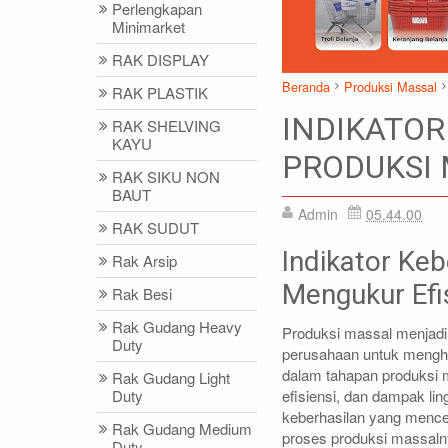
Perlengkapan
Minimarket
RAK DISPLAY
Beranda
Produksi Massal
RAK PLASTIK
INDIKATO
RAK SHELVING
KAYU
PRODUKSI
RAK SIKU NON
BAUT
Admin
05.44.00
IDRIS - (021)87786435
DIDIN - (02
RAK SUDUT
0812-9678-6785 (WA)
0812-8855-1
Indikator Ke
Rak Arsip
idris@rajarak.co.id
didin@rajarak
Mengukur Efis
Rak Besi
Rak Gudang Heavy
Produksi massal menjadi
Duty
perusahaan untuk mengha
dalam tahapan produksi ma
Rak Gudang Light
efisiensi, dan dampak ling
Duty
keberhasilan yang mence
Rak Gudang Medium
proses produksi massaln
Duty