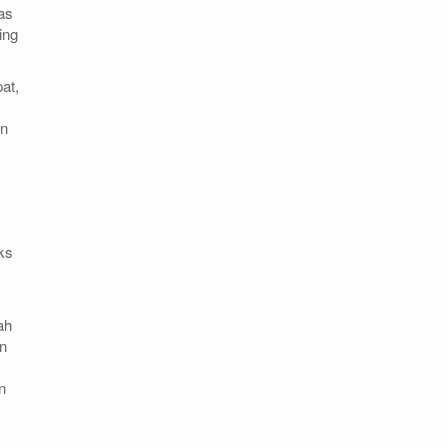
as
ing
at,
an
ks
ah
n
n