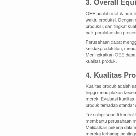
3. Overall Equ
OEE adalah metrik holist
waktu produksi. Dengan m
produksi, dan tingkat k
baik peralatan dan proses
Perusahaan dapat mengg
ketidakproduktifan, menc
Meningkatkan OEE dapat 
kualitas produk.
4. Kualitas Pr
Kualitas produk adalah sa
tinggi menciptakan keper
merek. Evaluasi kualitas
produk terhadap standar s
Teknologi seperti kontro
membantu perusahaan mem
Melibatkan pekerja dala
mereka terhadap pentingn