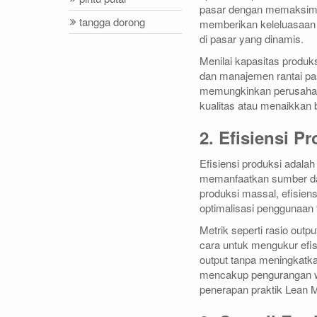
pasar dengan memaksimal
tangga dorong
memberikan keleluasaan 
di pasar yang dinamis.
Menilai kapasitas produk
dan manajemen rantai pas
memungkinkan perusahaa
kualitas atau menaikkan b
2. Efisiensi P
Efisiensi produksi adala
memanfaatkan sumber day
produksi massal, efisien
optimalisasi penggunaan 
Metrik seperti rasio outp
cara untuk mengukur efi
output tanpa meningkatka
mencakup pengurangan wa
penerapan praktik Lean M