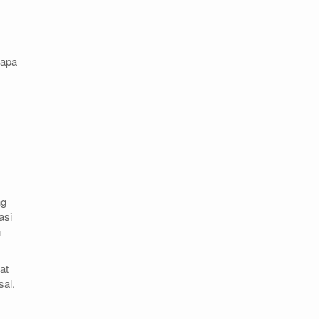
rapa
ng
asi
n
at
al.