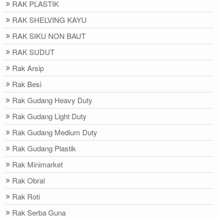
RAK PLASTIK
RAK SHELVING KAYU
RAK SIKU NON BAUT
RAK SUDUT
Rak Arsip
Rak Besi
Rak Gudang Heavy Duty
Rak Gudang Light Duty
Rak Gudang Medium Duty
Rak Gudang Plastik
Rak Minimarket
Rak Obral
Rak Roti
Rak Serba Guna