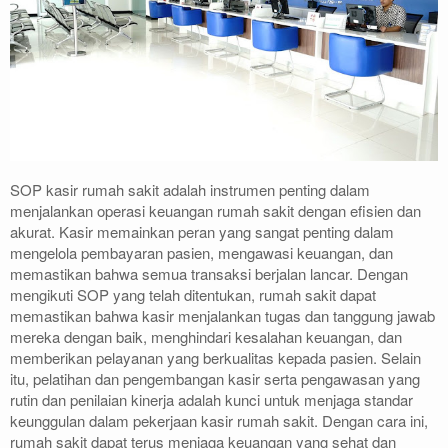
SOP kasir rumah sakit adalah instrumen penting dalam
menjalankan operasi keuangan rumah sakit dengan efisien dan
akurat. Kasir memainkan peran yang sangat penting dalam
mengelola pembayaran pasien, mengawasi keuangan, dan
memastikan bahwa semua transaksi berjalan lancar. Dengan
mengikuti SOP yang telah ditentukan, rumah sakit dapat
memastikan bahwa kasir menjalankan tugas dan tanggung jawab
mereka dengan baik, menghindari kesalahan keuangan, dan
memberikan pelayanan yang berkualitas kepada pasien. Selain
itu, pelatihan dan pengembangan kasir serta pengawasan yang
rutin dan penilaian kinerja adalah kunci untuk menjaga standar
keunggulan dalam pekerjaan kasir rumah sakit. Dengan cara ini,
rumah sakit dapat terus menjaga keuangan yang sehat dan