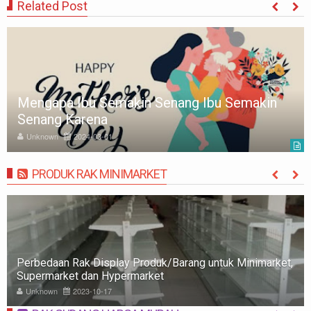
Related Post
15 PERINGKAT MATA UANG TERTINGGI DI
DUNIA
Unknown
2024-02-24
PRODUK RAK MINIMARKET
MORE
Rak Minimarket: Pengertian, Jenis, Fungsi, dan Tips
Memilih
Unknown
2023-10-09