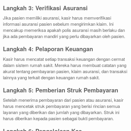
Langkah 3: Verifikasi Asuransi
Jika pasien memiliki asuransi, kasir harus memverifikasi
informasi asuransi pasien sebelum mengirimkan klaim. Ini
mencakup memeriksa apakah polis asuransi masih berlaku dan
jika ada pembayaran mandiri yang perlu dibayarkan oleh pasien.
Langkah 4: Pelaporan Keuangan
Kasir harus mencatat setiap transaksi keuangan dengan cermat
dalam sistem rumah sakit. Mereka harus membuat catatan yang
akurat tentang pembayaran pasien, klaim asuransi, dan transaksi
lainnya yang terkait dengan keuangan rumah sakit.
Langkah 5: Pemberian Struk Pembayaran
Setelah menerima pembayaran dari pasien atau asuransi, kasir
harus mencetak struk pembayaran yang berisi rincian semua
layanan yang diberikan dan jumlah yang dibayarkan. Struk ini
harus diberikan kepada pasien sebagai bukti pembayaran.
Langkah 6: Pengelolaan Kas