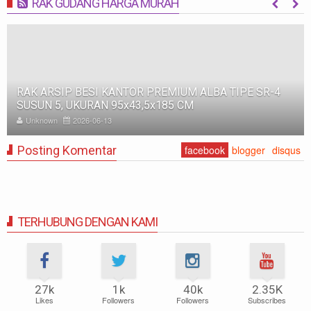
RAK GUDANG HARGA MURAH
MORE
RAK BESI SUSUN GUDANG PABRIK MEDIUM DUTY ZA-
500, WARNA FULL BIRU, UKURAN 150x100x200 CM
Unknown
2025-11-12
Posting Komentar
facebook
blogger
disqus
TERHUBUNG DENGAN KAMI
27k
1k
40k
2.35K
Likes
Followers
Followers
Subscribes