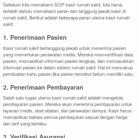
Sebelum kita memahami SOP kasir rumah sakit, kita harus
terlebih dahulu memahami peran dan tanggung jawab kasir di
rumah sakit. Berikut adalah beberapa peran utama kasir rumah
sakit:
1. Penerimaan Pasien
Kasir rumah sakit bertanggung jawab untuk menerima pasien
yang memerlukan perawatan medis. Mereka memverifikasi data
pasien, memastikan informasi pasien lengkap, dan memasukkan
informasi pasien ke dalam sistem rumah sakit. Hal ini mencakup
pembuatan kartu pasien jika pasien tersebut belum memiliki satu.
2. Penerimaan Pembayaran
Salah satu tugas utama kasir rumah sakit adalah mengelola
pembayaran pasien. Mereka akan menerima pembayaran untuk
layanan medis, obat-obatan, dan perawatan lainnya. Kasir harus
memastikan bahwa semua pembayaran sesuai dengan harga
dan tarif yang berlaku.
3. Verifikasi Asuransi