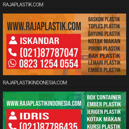
RAJAPLASTIK.COM
RAJAPLASTIKINDONESIA.COM