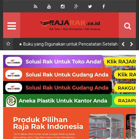
Home
Beranda
Kontak
About Us
Rak Gudang
Rak besi/Rak pallet
Buku yang Digunakan untuk Pencatatan Setelah Proses
Pengadaan Logistik adalah
Rak Minimarket
Supermarket
Produk Lain
Peralatan Toko Dll
Artikel
Retail & Logistik