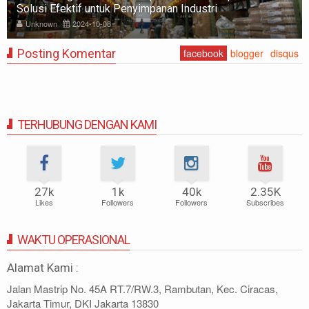
Peralatan Penyimpanan
Unknown
2024-06-03
Posting Komentar
facebook
blogger
disqus
TERHUBUNG DENGAN KAMI
27k
1k
40k
2.35K
Likes
Followers
Followers
Subscribes
WAKTU OPERASIONAL
Alamat Kami :
Jalan Mastrip No. 45A RT.7/RW.3, Rambutan, Kec. Ciracas,
Jakarta Timur, DKI Jakarta 13830