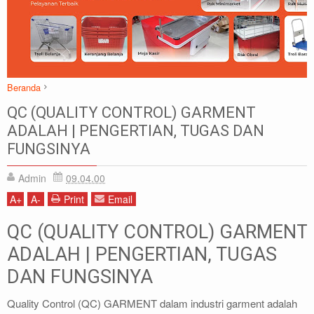
Beranda
Artikel
Garmen
QC
QC (QUALITY CONTROL) GARMENT
QC (QUALITY CONTROL) GARMENT ADALAH | PENGERTIAN, TUGAS
ADALAH | PENGERTIAN, TUGAS DAN
DAN FUNGSINYA
FUNGSINYA
Admin
09.04.00
A
+
A
-
Print
Email
QC (QUALITY CONTROL) GARMENT
ADALAH | PENGERTIAN, TUGAS
DAN FUNGSINYA
Quality Control (QC) GARMENT dalam industri garment adalah