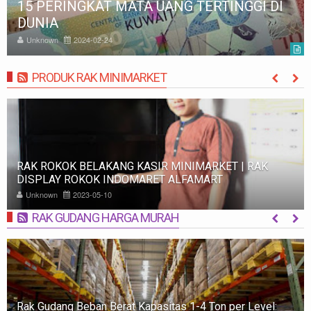
15 PERINGKAT MATA UANG TERTINGGI DI
DUNIA
Unknown
2024-02-24
PRODUK RAK MINIMARKET
MORE
RAK SWALAYAN MINIMARKET MODERN UNTUK TOKO
ANDA
Unknown
2023-05-02
RAK GUDANG HARGA MURAH
MORE
Level:
Rak Gudang dan Chilling Box termasuk dalam kateg