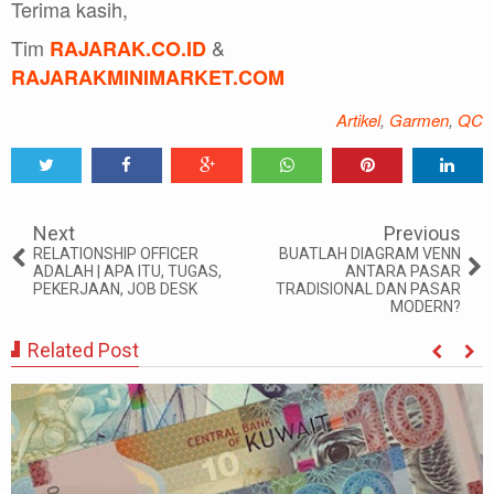
Terima kasih,
Tim
&
RAJARAK.CO.ID
RAJARAKMINIMARKET.COM
Artikel
,
Garmen
,
QC
Tweet
Share
Share
Share
Share
Share
0
Next
Previous
RELATIONSHIP OFFICER
BUATLAH DIAGRAM VENN
ADALAH | APA ITU, TUGAS,
ANTARA PASAR
PEKERJAAN, JOB DESK
TRADISIONAL DAN PASAR
MODERN?
Related Post