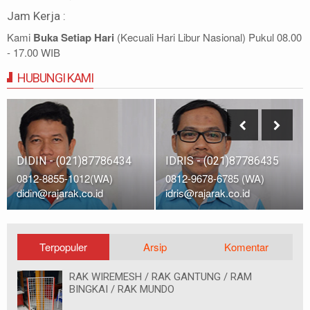
Jam Kerja :
Kami
Buka Setiap Hari
(Kecuali Hari Libur Nasional) Pukul 08.00
- 17.00 WIB
HUBUNGI KAMI
DIDIN - (021)87786434
IDRIS - (021)87786435
0812-8855-1012(WA)
0812-9678-6785 (WA)
didin@rajarak.co.id
idris@rajarak.co.id
Terpopuler
Arsip
Komentar
RAK WIREMESH / RAK GANTUNG / RAM
BINGKAI / RAK MUNDO