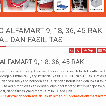
PE TOKO ALFAMART 9, 18, 36, 45 RAK | LUAS, MODAL DAN FASILITAS
O ALFAMART 9, 18, 36, 45 RAK |
AL DAN FASILITAS
A
+
A
-
Print
Em
1)87786435
DIDIN - (021)87786434
85 (WA)
0812-8855-1012(WA)
ALFAMART 9, 18, 36, 45 RAK
co.id
didin@rajarak.co.id
ngan minimarket yang tersebar luas di Indonesia. Toko-toko Alfamart
 dengan jumlah rak yang berbeda, yaitu 9, 18, 36, dan 45 rak. Setiap t
, dan fasilitas yang berbeda sesuai dengan kebutuhan dan lokasi tok
ni, kita akan menjelaskan dengan lebih rinci tentang keempat tipe toko
dal, dan fasilitas yang mereka miliki. Baca juga :
/2023/05/rak-gondola-adalah-rak-minimarket-indomaret-alfamart-alfam