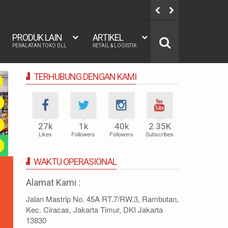
 140x200, 160x200, 180x200 | FUNGSI, MANFAAT DAN KEGUNAAN
PRODUK LAIN
ARTIKEL
PERALATAN TOKO DLL
RETAIL & LOGISTIK
TERHUBUNG DENGAN KAMI
27k
1k
40k
2.35K
Likes
Followers
Followers
Subscribes
WAKTU OPERASIONAL
Alamat Kami :
Jalan Mastrip No. 45A RT.7/RW.3, Rambutan,
Kec. Ciracas, Jakarta Timur, DKI Jakarta
13830