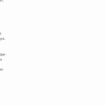
s
nya.
ipe-
as
an