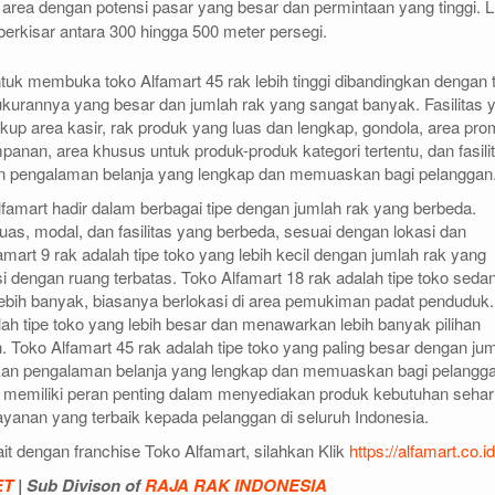
i area dengan potensi pasar yang besar dan permintaan yang tinggi. 
berkisar antara 300 hingga 500 meter persegi.
tuk membuka toko Alfamart 45 rak lebih tinggi dibandingkan dengan t
kurannya yang besar dan jumlah rak yang sangat banyak. Fasilitas 
akup area kasir, rak produk yang luas dan lengkap, gondola, area pro
anan, area khusus untuk produk-produk kategori tertentu, dan fasili
n pengalaman belanja yang lengkap dan memuaskan bagi pelanggan
famart hadir dalam berbagai tipe dengan jumlah rak yang berbeda.
 luas, modal, dan fasilitas yang berbeda, sesuai dengan lokasi dan
mart 9 rak adalah tipe toko yang lebih kecil dengan jumlah rak yang
si dengan ruang terbatas. Toko Alfamart 18 rak adalah tipe toko seda
ebih banyak, biasanya berlokasi di area pemukiman padat penduduk.
lah tipe toko yang lebih besar dan menawarkan lebih banyak pilihan
 Toko Alfamart 45 rak adalah tipe toko yang paling besar dengan ju
kan pengalaman belanja yang lengkap dan memuaskan bagi pelangga
 memiliki peran penting dalam menyediakan produk kebutuhan sehar
yanan yang terbaik kepada pelanggan di seluruh Indonesia.
kait dengan franchise Toko Alfamart, silahkan Klik
https://alfamart.co.id
ET
| Sub Divison of
RAJA RAK INDONESIA