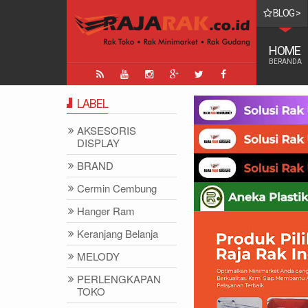
BLOG >
TA UANG TERTINGGI DI DUNIA
HOME
BERANDA
LABEL
AKSESORIS
DISPLAY
BRAND
Cermin Cembung
Hanger Ram
Keranjang Belanja
MELODY
PERLENGKAPAN
TOKO