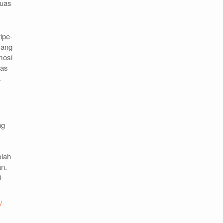
Luas
ipe-
yang
mosi
tas
.
ng
mlah
n.
i-
/