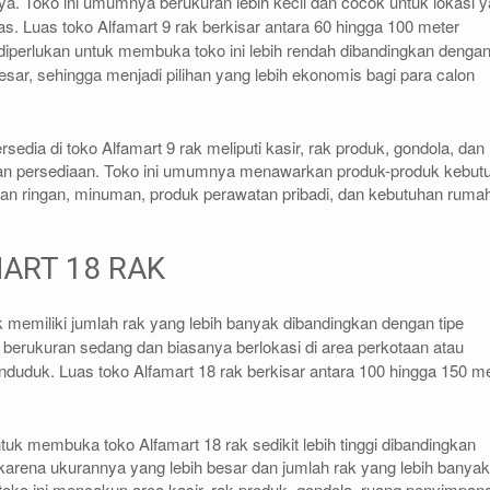
nnya. Toko ini umumnya berukuran lebih kecil dan cocok untuk lokasi 
as. Luas toko Alfamart 9 rak berkisar antara 60 hingga 100 meter
diperlukan untuk membuka toko ini lebih rendah dibandingkan denga
besar, sehingga menjadi pilihan yang lebih ekonomis bagi para calon
rsedia di toko Alfamart 9 rak meliputi kasir, rak produk, gondola, dan
an persediaan. Toko ini umumnya menawarkan produk-produk kebut
nan ringan, minuman, produk perawatan pribadi, dan kebutuhan ruma
ART 18 RAK
 memiliki jumlah rak yang lebih banyak dibandingkan dengan tipe
 berukuran sedang dan biasanya berlokasi di area perkotaan atau
uduk. Luas toko Alfamart 18 rak berkisar antara 100 hingga 150 m
tuk membuka toko Alfamart 18 rak sedikit lebih tinggi dibandingkan
arena ukurannya yang lebih besar dan jumlah rak yang lebih banyak
i toko ini mencakup area kasir, rak produk, gondola, ruang penyimpan