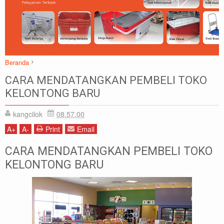
Beranda
Artikel
CARA MENDATANGKAN PEMBELI TOKO KELONTONG BARU
CARA MENDATANGKAN PEMBELI TOKO
KELONTONG BARU
kangcilok
08.57.00
A
+
A
-
Print
Email
CARA MENDATANGKAN PEMBELI TOKO
KELONTONG BARU