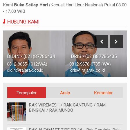
Kami
Buka Setiap Hari
(Kecuali Hari Libur Nasional) Pukul 08.00
- 17.00 WIB
HUBUNGI KAMI
DIDIN - (021)87786434
IDRIS - (021)87786435
0812-8855-1012(WA)
0812-9678-6785 (WA)
didin@rajarak.co.id
idris@rajarak.co.id
Terpopuler
Arsip
Komentar
RAK WIREMESH / RAK GANTUNG / RAM
BINGKAI / RAK MUNDO