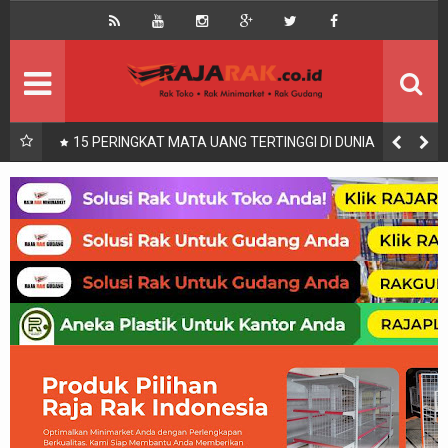
Home
Beranda
Kontak
About Us
Rak Gudang
Rak besi/Rak pallet
nang
15 PERINGKAT MATA UANG TERTINGGI DI DUNIA
Rak Minimarket
Supermarket
Produk Lain
Peralatan Toko Dll
Artikel
Retail & Logistik