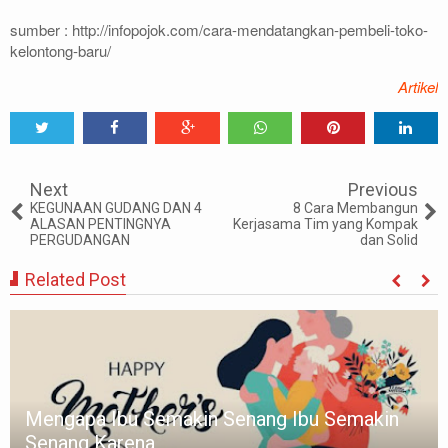
sumber : http://infopojok.com/cara-mendatangkan-pembeli-toko-
kelontong-baru/
Artikel
Tweet
Share
Share
Share
Share
Share
0
Next
Previous
KEGUNAAN GUDANG DAN 4
8 Cara Membangun
ALASAN PENTINGNYA
Kerjasama Tim yang Kompak
PERGUDANGAN
dan Solid
Related Post
Mengapa Ibu Semakin Senang Ibu Semakin
Senang Karena