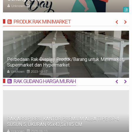
Unknown
2024-03-01
PRODUK RAK MINIMARKET
MORE
Perbedaan Rak Display Produk/Barang untuk Minimarket,
Supermarket dan Hypermarket
Unknown
2023-10-17
RAK GUDANG HARGA MURAH
MORE
RAK ARSIP BESI KANTOR PREMIUM ALBA TIPE SR-4
SUSUN 5, UKURAN 95x43,5x185 CM
Unknown
2026-06-13